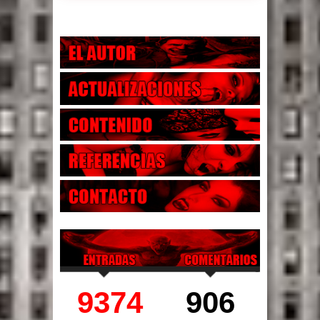
9374
906