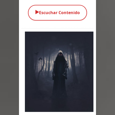
Parte 03: Una Piraña en el Bidé
▶️
Escuchar Contenido
Parte 02: Los Muertos Gobiernan a
los Vivos
Parte 01: Escondido a Plena Luz
Parte 02: El Enemigo de mi Enemigo
Parte 06: Coletazos
Parte 05: Los Horrores del Infierno
Parte 04: Oídos Sordos
Parte 03: La Traición
Parte 02: Vuelve el Hijo Prodigo