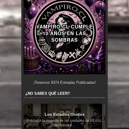
VAMPIRO.CL CUMPLE
10 AÑOS EN LAS
SOMBRAS
¡Tenemos
9374
Entradas Publicadas!
¿NO SABES QUÉ LEER?
Los Estados Unidos
PolicíaEn la mayoría de las ciudades de EE.UU.,
la Policía e...