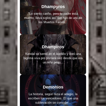
Dhampyros
"Lo siento cariño, pero tu padre está
muerto, lleva siglos así"Ser hijo de uno de
los Muertos Faméli...
Dhampiros
Kendal se sentó en el bordillo y lloró una
lágrima viva pro primera vez desde que era
un niño pequ...
Demonios
La historia, según reza el adagio, la
escriben los vencedores. El que una
sublevación se consider...