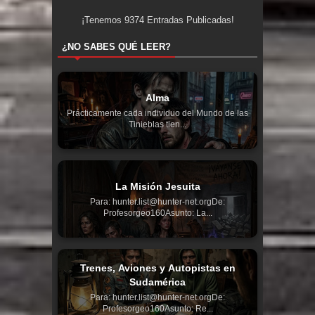
¡Tenemos
9374
Entradas Publicadas!
¿NO SABES QUÉ LEER?
Alma
Prácticamente cada individuo del Mundo de las
Tinieblas tien...
La Misión Jesuita
Para: hunter.list@hunter-net.orgDe:
Profesorgeo160Asunto: La...
Trenes, Aviones y Autopistas en
Sudamérica
Para: hunter.list@hunter-net.orgDe:
Profesorgeo160Asunto: Re...