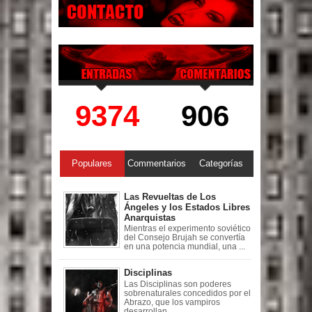
9374
906
Populares
Commentarios
Categorías
Las Revueltas de Los
Ángeles y los Estados Libres
Anarquistas
Mientras el experimento soviético
del Consejo Brujah se convertía
en una potencia mundial, una ...
Disciplinas
Las Disciplinas son poderes
sobrenaturales concedidos por el
Abrazo, que los vampiros
desarrollan ...