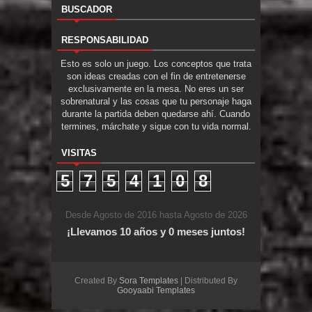
BUSCADOR
RESPONSABILIDAD
Esto es solo un juego. Los conceptos que trata
son ideas creadas con el fin de entretenerse
exclusivamente en la mesa. No eres un ser
sobrenatural y las cosas que tu personaje haga
durante la partida deben quedarse ahí. Cuando
termines, márchate y sigue con tu vida normal.
VISITAS
5
7
5
4
1
0
8
Desde Agosto de 2016 hasta Agosto de 2026
¡Llevamos 10 años y 0 meses juntos!
Created By
Sora Templates
| Distributed By
Gooyaabi Templates