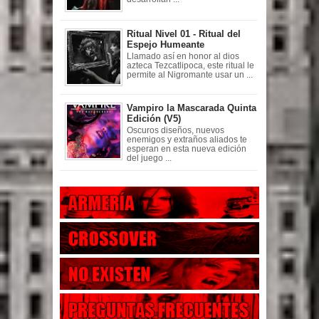
Ritual Nivel 01 - Ritual del
Espejo Humeante
Llamado así en honor al dios
azteca Tezcatlipoca, este ritual le
permite al Nigromante usar un ...
Vampiro la Mascarada Quinta
Edición (V5)
Oscuros diseños, nuevos
enemigos y extraños aliados te
esperan en esta nueva edición
del juego ...