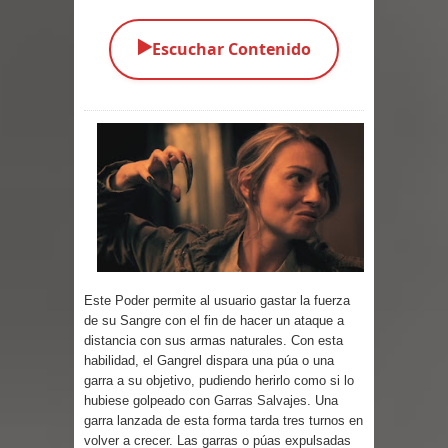
Parte 03: Una Piraña en el Bidé
▶️
Escuchar Contenido
Parte 02: Los Muertos Gobiernan a
los Vivos
Parte 01: Escondido a Plena Luz
Parte 02: El Enemigo de mi Enemigo
Parte 06: Coletazos
Parte 05: Los Horrores del Infierno
Este Poder permite al usuario gastar la fuerza
de su Sangre con el fin de hacer un ataque a
Parte 04: Oídos Sordos
distancia con sus armas naturales. Con esta
habilidad, el Gangrel dispara una púa o una
Parte 03: La Traición
garra a su objetivo, pudiendo herirlo como si lo
hubiese golpeado con
Garras Salvajes
. Una
Parte 02: Vuelve el Hijo Prodigo
garra lanzada de esta forma tarda tres turnos en
volver a crecer. Las garras o púas expulsadas