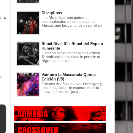
Disciplinas
r la
Las Disciplinas son poderes
sobrenaturales concedidos por el
a
Abrazo, que los vampiros desarrollan
...
Ritual Nivel 01 - Ritual del Espejo
Humeante
Llamado así en honor al dios azteca
Tezcatlipoca, este ritual le permite al
Nigromante usar un ...
Vampiro la Mascarada Quinta
an
Edición (V5)
Oscuros diseños, nuevos enemigos y
extraños aliados te esperan en esta
nueva edición del juego ...