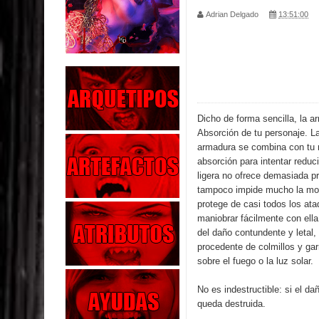
Adrian Delgado
13:51:00
Parte 02: Los Muertos Gobiernan a los Vivos
Parte 01: Escondido a Plena Luz
Parte 02: El Enemigo de mi Enemigo
Parte 06: Coletazos
Dicho de forma sencilla, la 
Absorción
de tu personaje. L
Parte 05: Los Horrores del Infierno
armadura se combina con tu 
absorción para intentar reduc
Parte 04: Oídos Sordos
ligera no ofrece demasiada pr
tampoco impide mucho la mo
protege de casi todos los at
Parte 03: La Traición
maniobrar fácilmente con ell
del daño contundente y letal
Parte 02: Vuelve el Hijo Prodigo
procedente de colmillos y gar
sobre el fuego o la luz solar.
Parte 03: Reflexiones
No es indestructible: si el d
queda destruida.