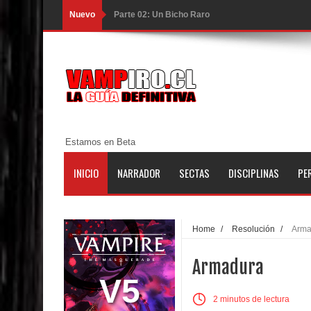
Nuevo
Parte 02: Un Bicho Raro
Parte 01: Una Misión de Locos
Parte 03: Forastero en Tierra Muerta
Parte 10: El Secreto
Parte 09: Los Muertos Cuentan Cuentos
Estamos en Beta
Parte 08: Ultratumba
INICIO
NARRADOR
SECTAS
DISCIPLINAS
PE
Parte 07: Asuntos que Resolver
Parte 06: El Trato con los Muertos
Home
/
Resolución
/
Arma
Parte 05: Sitiados
Armadura
Parte 04: Se Descubre el Pastel
V5
2 minutos de lectura
Parte 03: Una Piraña en el Bidé