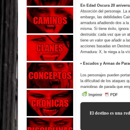
En Edad Oscura 20 anivers
Absorción
del personaje. La a
embargo, las debilidades Cain
armadura añadiendo dos a la d
misma. Si tiene éxito, ignor
destruida: cada vez que un a
tiene un valor que añadir a l
acciones basadas en Destrez
Armadura: X, le niega a la v
• Escudos y Armas de Para
Los personajes pueden porta
la dificultad de los ataques q
maniobras de parada que emp
Imprimir
PDF
El destino es una red