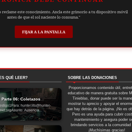
o reclame este conocimiento. Ancla este grimorio a tu dispositivo móvil
antes de que el sol naciente lo consuma."
FIJAR A LA PANTALLA
ES QUÉ LEER?
SOBRE LAS DONACIONES
Proporcionamos contenido útil, entre
educativo de manera gratuita sobre 
Tinieblas, donar puede ser la man
Parte 06: Coletazos
mostrar tu aprecio y apoyar el enorme
estigo1Para: hunter.lits@hunter-
que hay detrás de la página. ¡No es ob
net.orgAsunto: Ausencia...
Pero es una ayuda para cubrir cos
mantenimiento y asegura poder se
brindando servicios a la comunidad 
¡Muchísimas gracias!