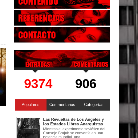
9374
906
Populares
Commentarios
Categorías
Las Revueltas de Los Ángeles y
los Estados Libres Anarquistas
Mientras el experimento soviético del
Consejo Brujah se convertía en una
potencia mundial, una ...