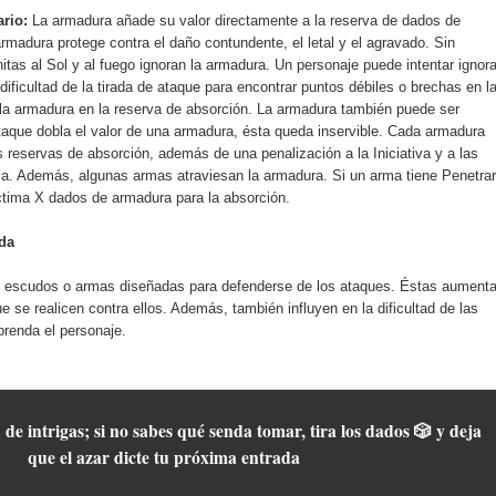
ario:
La armadura añade su valor directamente a la reserva de dados de
rmadura protege contra el daño contundente, el letal y el agravado. Sin
itas al Sol y al fuego ignoran la armadura. Un personaje puede intentar ignora
ificultad de la tirada de ataque para encontrar puntos débiles o brechas en l
a la armadura en la reserva de absorción. La armadura también puede ser
taque dobla el valor de una armadura, ésta queda inservible. Cada armadura
as reservas de absorción, además de una penalización a la Iniciativa y a las
a. Además, algunas armas atraviesan la armadura. Si un arma tiene Penetrar
íctima X dados de armadura para la absorción.
da
r escudos o armas diseñadas para defenderse de los ataques. Éstas aument
ue se realicen contra ellos. Además, también influyen en la dificultad de las
renda el personaje.
 de intrigas; si no sabes qué senda tomar, tira los dados 🎲 y deja
que el azar dicte tu próxima entrada