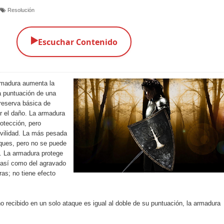
Resolución
▶️
Escuchar Contenido
armadura aumenta la
a puntuación de una
reserva básica de
ir el daño. La armadura
otección, pero
vilidad. La más pesada
aques, pero no se puede
a. La armadura protege
, así como del agravado
ras; no tiene efecto
año recibido en un solo ataque es igual al doble de su puntuación, la armadura