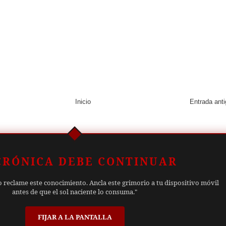
Inicio
Entrada ant
CRÓNICA DEBE CONTINUAR
o reclame este conocimiento. Ancla este grimorio a tu dispositivo móvil
antes de que el sol naciente lo consuma."
FIJAR A LA PANTALLA