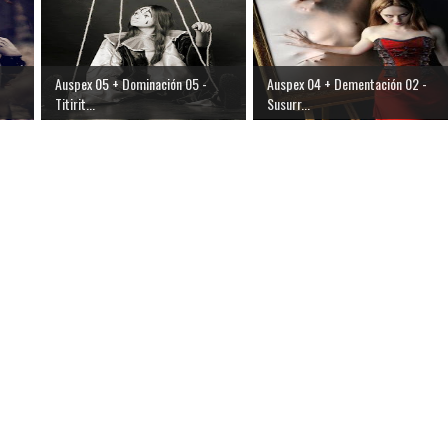
Auspex 05 + Dominación 05 -
Auspex 04 + Dementación 02 -
Titirit...
Susurr...