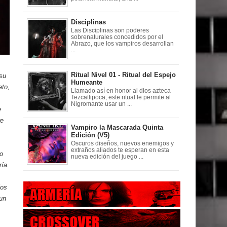
Disciplinas
Las Disciplinas son poderes
sobrenaturales concedidos por el
Abrazo, que los vampiros desarrollan
...
Ritual Nivel 01 - Ritual del Espejo
 su
Humeante
eto,
Llamado así en honor al dios azteca
Tezcatlipoca, este ritual le permite al
Nigromante usar un ...
e
re
Vampiro la Mascarada Quinta
Edición (V5)
Oscuros diseños, nuevos enemigos y
extraños aliados te esperan en esta
go
nueva edición del juego ...
ría.
los
 un