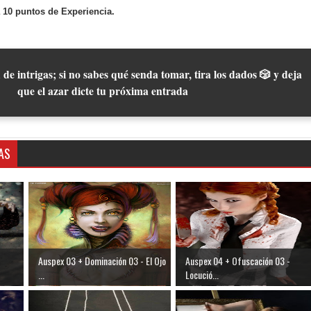
 10 puntos de Experiencia.
 de intrigas; si no sabes qué senda tomar, tira los dados 🎲 y deja
que el azar dicte tu próxima entrada
AS
Auspex 03 + Dominación 03 - El Ojo
Auspex 04 + Ofuscación 03 -
...
Locució...