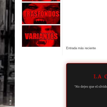
Entrada más reciente
LA 
"No dejes que el olvid