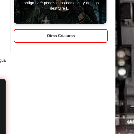
contigo haré pedazos las naciones y contigo
destruiré l...
Otras Criaturas
igua