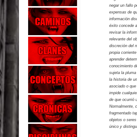
negar un fallo p
expensas de qu
información dis
éxito concede a
revisar la info
relevante del ob
discreción del 
propia corrient
aprender determ
conocimiento de
sujeta la pluma
la historia de 
asociado o que 
impide cualquie
de que ocurrió 
Normalmente, cua
fragmentado tap
objetos o seres
único y disting