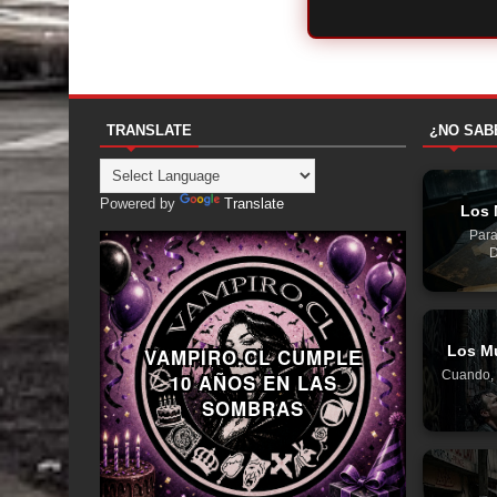
TRANSLATE
¿NO SAB
Powered by
Translate
Los 
Para
D
Los Mu
VAMPIRO.CL CUMPLE
Cuando, 
10 AÑOS EN LAS
SOMBRAS