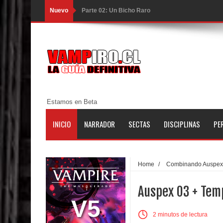
Nuevo
Parte 02: Un Bicho Raro
Parte 01: Una Misión de Locos
Parte 03: Forastero en Tierra Muerta
Parte 10: El Secreto
Parte 09: Los Muertos Cuentan Cuentos
Estamos en Beta
Parte 08: Ultratumba
INICIO
NARRADOR
SECTAS
DISCIPLINAS
PE
Parte 07: Asuntos que Resolver
Parte 06: El Trato con los Muertos
Home
/
Combinando Auspex
Parte 05: Sitiados
Auspex 03 + Tem
Parte 04: Se Descubre el Pastel
V5
2 minutos de lectura
Parte 03: Una Piraña en el Bidé