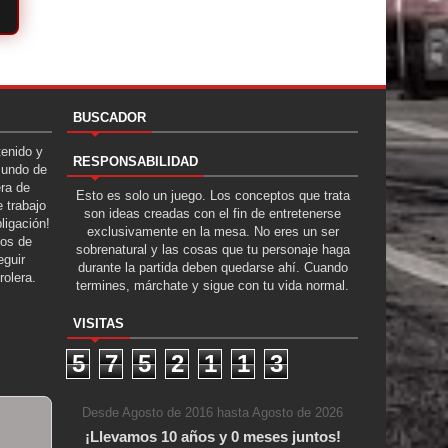
BUSCADOR
tenido y
RESPONSABILIDAD
Mundo de
era de
Esto es solo un juego. Los conceptos que trata
 trabajo
son ideas creadas con el fin de entretenerse
ligación!
exclusivamente en la mesa. No eres un ser
tos de
sobrenatural y las cosas que tu personaje haga
guir
durante la partida deben quedarse ahí. Cuando
rolera.
termines, márchate y sigue con tu vida normal.
VISITAS
5
7
5
2
1
1
3
Desde Agosto de 2016 hasta Agosto de 2026
¡Llevamos 10 años y 0 meses juntos!