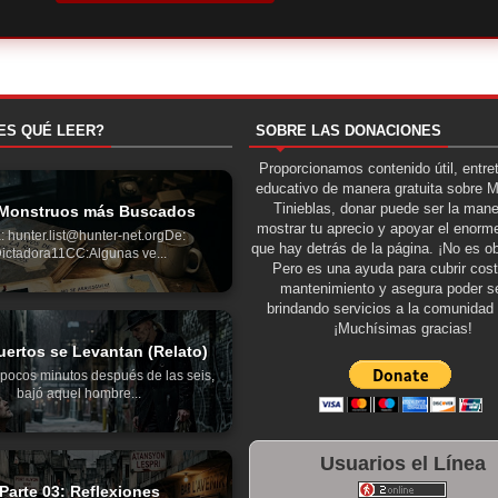
ES QUÉ LEER?
SOBRE LAS DONACIONES
Proporcionamos contenido útil, entre
educativo de manera gratuita sobre 
Tinieblas, donar puede ser la man
Monstruos más Buscados
mostrar tu aprecio y apoyar el enorme
: hunter.list@hunter-net.orgDe:
que hay detrás de la página. ¡No es ob
ictadora11CC:Algunas ve...
Pero es una ayuda para cubrir cos
mantenimiento y asegura poder se
brindando servicios a la comunidad 
¡Muchísimas gracias!
ertos se Levantan (Relato)
pocos minutos después de las seis,
bajó aquel hombre...
Usuarios el Línea
Parte 03: Reflexiones