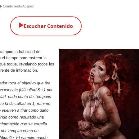
Combinando Auspex
▶️
Escuchar Contenido
vampiro la habilidad de
 el tiempo para rastrear la
 que toque, revelando todos los
rrente de información.
ador toca al objetivo que tira
nsciencia (dificultad 8 +1 por
edad, cada punto de Temporis
e la dificultad en 1, mínimo
se vuelven a tirar como daño
ando como resultado una
nformación que se estrella
e del vampiro como un
iburrillo. El vampiro puede