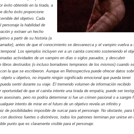
or éxito obtenido en la tirada, a
e dicho éxito proporcione
cernible del objetivo. Cada
l personaje la habilidad de
rmación y extraer un hecho
jetivo a partir de su historia (a
narrador), antes de que el conocimiento se desvanezca y el vampiro vuelva a
e temporal. Los ejemplos incluyen ver a un cainita concreto sosteniendo el obj
inadas actividades de un vampiro en días o siglos pasados, y descubrir
 libros destruidos (o incluso borradores tempranos de los mismos) cuando s
 con la que se escribieron. Aunque en Retrospectiva puede ofrecer datos sob
un objeto u objetivo, no imparte ningún significado emocional que pueda tener
pueda sentir durante su viaje. El tremendo volumen de información recibido
r oportunidad de que el cainita intente una tirada de empatía; puede ser testi
un asesinato, pero no podría determinar si fue un crimen pasional o a sangre f
lquier intento de mirar en el futuro de un objetivo revela un infinito y
iz de posibilidades imposible de surcar para el personaje. No obstante, para 
 con destinos fuertes o distintivos, todos los patrones terminan por unirse en
uible punto que es claramente visible para el personaje.