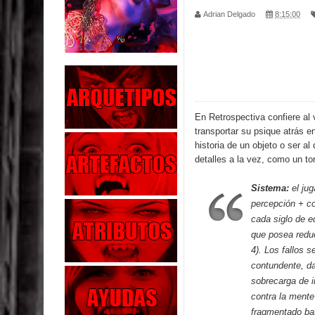
Adrian Delgado
8:15:00
Parte 02: Los Muertos Gobiernan a los Vivos
Parte 01: Escondido a Plena Luz
Parte 02: El Enemigo de mi Enemigo
Parte 06: Coletazos
En Retrospectiva confiere al 
transportar su psique atrás en
Parte 05: Los Horrores del Infierno
historia de un objeto o ser al
detalles a la vez, como un to
Parte 04: Oídos Sordos
Sistema:
el jug
Parte 03: La Traición
percepción + co
cada siglo de 
Parte 02: Vuelve el Hijo Prodigo
que posea reduc
4). Los fallos 
Parte 03: Reflexiones
contundente, d
sobrecarga de i
contra la ment
fragmentado bat