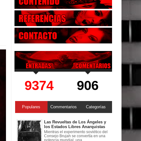
9374
906
Populares
Commentarios
Categorías
Las Revueltas de Los Ángeles y
los Estados Libres Anarquistas
Mientras el experimento soviético del
Consejo Brujah se convertía en una
potencia mundial, una ...