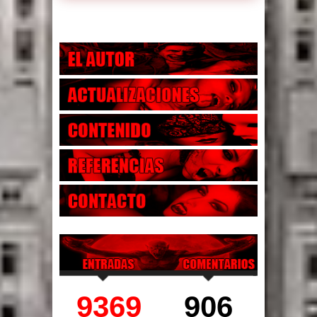
9369
906