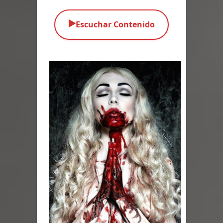
Parte 05: Los Horrores del Infierno
▶️
Escuchar Contenido
Parte 04: Oídos Sordos
Parte 03: La Traición
Parte 02: Vuelve el Hijo Prodigo
Parte 01: El Comienzo
Parte 01: El Enemigo Interior
Exaltados y Muertos Vivientes
Los Muertos se Levantan (Relato)
Los Monstruos más Buscados
Parte 09: Los Muertos Cuentan