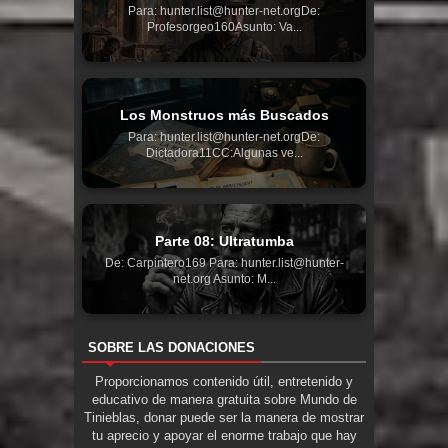
Para: hunter.list@hunter-net.orgDe:
Profesorgeo160Asunto: Va...
Los Monstruos más Buscados
Para: hunter.list@hunter-net.orgDe:
Dictadora11CC:Algunas ve...
Parte 08: Ultratumba
De: Carpintero169 Para: hunter.list@hunter-
net.org Asunto: M...
SOBRE LAS DONACIONES
Proporcionamos contenido útil, entretenido y
educativo de manera gratuita sobre Mundo de
Tinieblas, donar puede ser la manera de mostrar
tu aprecio y apoyar el enorme trabajo que hay