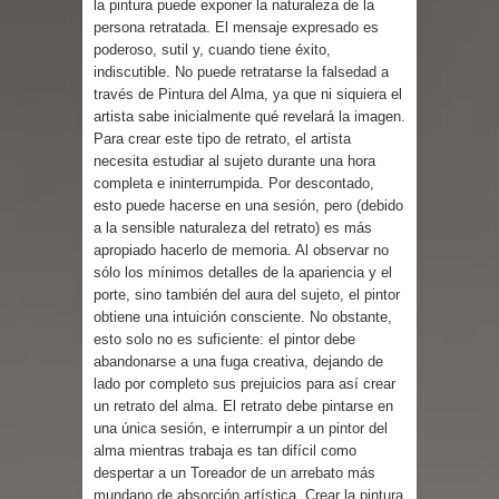
la pintura puede exponer la naturaleza de la
Parte 02: Un Bicho Raro
persona retratada. El mensaje expresado es
poderoso, sutil y, cuando tiene éxito,
indiscutible. No puede retratarse la falsedad a
través de Pintura del Alma, ya que ni siquiera el
artista sabe inicialmente qué revelará la imagen.
Para crear este tipo de retrato, el artista
necesita estudiar al sujeto durante una hora
completa e ininterrumpida. Por descontado,
esto puede hacerse en una sesión, pero (debido
a la sensible naturaleza del retrato) es más
apropiado hacerlo de memoria. Al observar no
sólo los mínimos detalles de la apariencia y el
porte, sino también del aura del sujeto, el pintor
obtiene una intuición consciente. No obstante,
esto solo no es suficiente: el pintor debe
abandonarse a una fuga creativa, dejando de
lado por completo sus prejuicios para así crear
un retrato del alma. El retrato debe pintarse en
una única sesión, e interrumpir a un pintor del
alma mientras trabaja es tan difícil como
despertar a un Toreador de un arrebato más
mundano de absorción artística. Crear la pintura