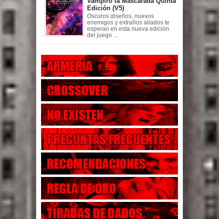
Vampiro la Mascarada Quinta
Edición (V5)
Oscuros diseños, nuevos
enemigos y extraños aliados te
esperan en esta nueva edición
del juego ...