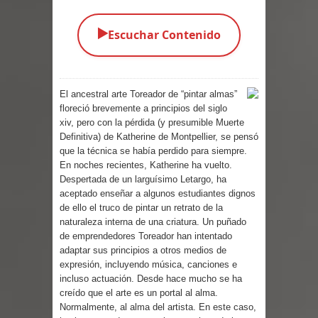
Parte 02: Los Muertos Gobiernan a
▶️
Escuchar Contenido
los Vivos
Parte 01: Escondido a Plena Luz
El ancestral arte Toreador de “pintar almas”
floreció brevemente a principios del siglo
Parte 02: El Enemigo de mi Enemigo
xiv, pero con la pérdida (y presumible Muerte
Definitiva) de Katherine de Montpellier, se pensó
Parte 06: Coletazos
que la técnica se había perdido para siempre.
En noches recientes, Katherine ha vuelto.
Parte 05: Los Horrores del Infierno
Despertada de un larguísimo Letargo, ha
aceptado enseñar a algunos estudiantes dignos
Parte 04: Oídos Sordos
de ello el truco de pintar un retrato de la
naturaleza interna de una criatura. Un puñado
Parte 03: La Traición
de emprendedores Toreador han intentado
adaptar sus principios a otros medios de
Parte 02: Vuelve el Hijo Prodigo
expresión, incluyendo música, canciones e
incluso actuación. Desde hace mucho se ha
creído que el arte es un portal al alma.
Parte 03: Reflexiones
Normalmente, al alma del artista. En este caso,