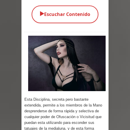
Parte 03: Una Piraña en el Bidé
▶️
Escuchar Contenido
Parte 02: Los Muertos Gobiernan a
los Vivos
Parte 01: Escondido a Plena Luz
Parte 02: El Enemigo de mi Enemigo
Parte 06: Coletazos
Parte 05: Los Horrores del Infierno
Parte 04: Oídos Sordos
Esta Disciplina, secreta pero bastante
extendida, permite a los miembros de la Mano
Parte 03: La Traición
desprenderse de forma rápida y selectiva de
cualquier poder de Ofuscación o Vicisitud que
Parte 02: Vuelve el Hijo Prodigo
puedan esta utilizando para esconder sus
tatuajes de la medialuna, y de esta forma