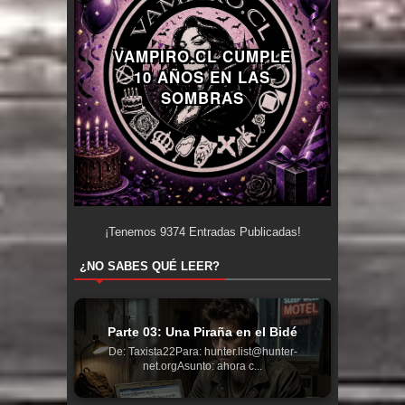
VAMPIRO.CL CUMPLE
10 AÑOS EN LAS
SOMBRAS
¡Tenemos
9374
Entradas Publicadas!
¿NO SABES QUÉ LEER?
Parte 03: Una Piraña en el Bidé
De: Taxista22Para: hunter.list@hunter-
net.orgAsunto: ahora c...