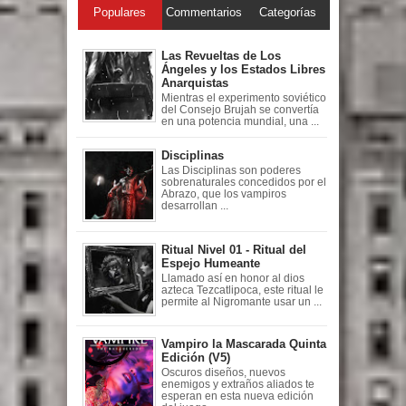
Populares
Commentarios
Categorías
Las Revueltas de Los
Ángeles y los Estados Libres
Anarquistas
Mientras el experimento soviético
del Consejo Brujah se convertía
en una potencia mundial, una ...
Disciplinas
Las Disciplinas son poderes
sobrenaturales concedidos por el
Abrazo, que los vampiros
desarrollan ...
Ritual Nivel 01 - Ritual del
Espejo Humeante
Llamado así en honor al dios
azteca Tezcatlipoca, este ritual le
permite al Nigromante usar un ...
Vampiro la Mascarada Quinta
Edición (V5)
Oscuros diseños, nuevos
enemigos y extraños aliados te
esperan en esta nueva edición