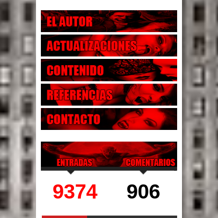
9374
906