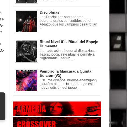
Disciplinas
o
Las Disciplinas son poderes
ase
sobrenaturales concedidos por el
Abrazo, que los vampiros desarrollan
de
...
in
Ritual Nivel 01 - Ritual del Espejo
e
Humeante
ndo
Llamado así en honor al dios azteca
Tezcatlipoca, este ritual le permite al
Nigromante usar un ...
Vampiro la Mascarada Quinta
Edición (V5)
Oscuros diseños, nuevos enemigos y
extraños aliados te esperan en esta
nueva edición del juego ...