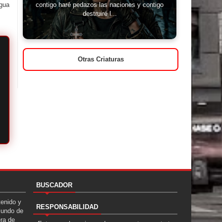
igua
contigo haré pedazos las naciones y contigo
destruiré l...
Otras Criaturas
BUSCADOR
tenido y
RESPONSABILIDAD
Mundo de
era de