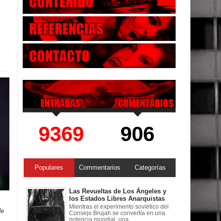
9369
906
Populares
Commentarios
Categorías
Las Revueltas de Los Ángeles y
los Estados Libres Anarquistas
Mientras el experimento soviético del
de
Consejo Brujah se convertía en una
potencia mundial, una ...