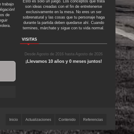
Esto es solo un juego. Los conceptos que trata
 trabajo
son ideas creadas con el fin de entretenerse
ligación!
exclusivamente en la mesa. No eres un ser
tos de
sobrenatural y las cosas que tu personaje haga
guir
durante la partida deben quedarse ahí. Cuando
rolera.
termines, márchate y sigue con tu vida normal.
VISITAS
Desde Agosto de 2016 hasta Agosto de 2026
¡Llevamos 10 años y 0 meses juntos!
mba
Inicio
Actualizaciones
Contenido
Referencias