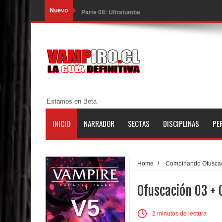
Nuevo
Parte 08: Ultratumba
Parte 07: Asuntos que Resolver
Parte 06: El Trato con los Muertos
Parte 05: Sitiados
Parte 04: Se Descubre el Pastel
Estamos en Beta
Parte 03: Una Piraña en el Bidé
INICIO
NARRADOR
SECTAS
DISCIPLINAS
PE
Parte 02: Los Muertos Gobiernan a los Vivos
Parte 01: Escondido a Plena Luz
Home
/
Combinando Ofusca
Parte 02: El Enemigo de mi Enemigo
Ofuscación 03 + 
Parte 06: Coletazos
V5
2 minutos de lectura
Parte 05: Los Horrores del Infierno