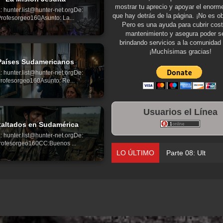
mostrar tu aprecio y apoyar el enorme
: hunter.list@hunter-net.orgDe:
que hay detrás de la página. ¡No es ob
rofesorgeo160Asunto: La...
Pero es una ayuda para cubrir cos
mantenimiento y asegura poder se
brindando servicios a la comunidad 
¡Muchísimas gracias!
Países Sudamericanos
: hunter.list@hunter-net.orgDe:
rofesorgeo160Asunto: Re...
Usuarios el Línea
altados en Sudamérica
: hunter.list@hunter-net.orgDe:
rofesorgeo160CC:Buenos ...
LO ÚLTIMO
Parte 08: Ultratu