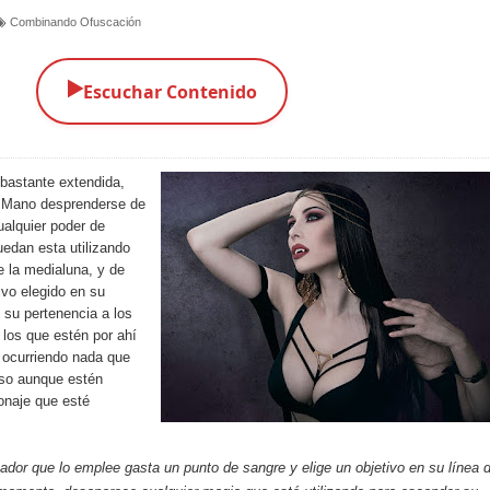
Combinando Ofuscación
▶️
Escuchar Contenido
 bastante extendida,
a Mano desprenderse de
ualquier poder de
uedan esta utilizando
e la medialuna, y de
ivo elegido en su
, su pertenencia a los
 los que estén por ahí
 ocurriendo nada que
luso aunque estén
onaje que esté
gador que lo emplee gasta un punto de sangre y elige un objetivo en su línea 