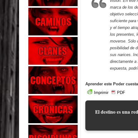
visión. En ese
marca de los de
objetivo selecc
suficiente para
y el tiempo atr
los presentes, 
moverse. Sólo q
posibilidad de 
sus narices. In
directamente a 
expuesta, podrí
Aprender este Poder cuesta
Imprimir
PDF
El destino es una red