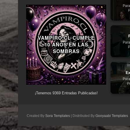
Para
P
VAMPIRO.CL CUMPLE
Para
10 AÑOS EN LAS
P
SOMBRAS
Ex
Para
P
¡Tenemos
9369
Entradas Publicadas!
Created By
Sora Templates
| Distributed By
Gooyaabi Templates