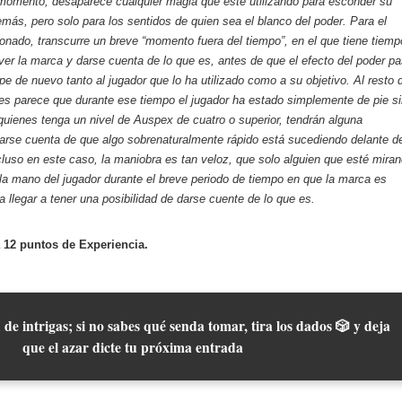
 momento, desaparece cualquier magia que esté utilizando para esconder su
más, pero solo para los sentidos de quien sea el blanco del poder. Para el
ionado, transcurre un breve “momento fuera del tiempo”, en el que tiene tiemp
 ver la marca y darse cuenta de lo que es, antes de que el efecto del poder p
ape de nuevo tanto al jugador que lo ha utilizado como a su objetivo. Al resto 
les parece que durante ese tiempo el jugador ha estado simplemente de pie s
uienes tenga un nivel de Auspex de cuatro o superior, tendrán alguna
darse cuenta de que algo sobrenaturalmente rápido está sucediendo delante d
cluso en este caso, la maniobra es tan veloz, que solo alguien que esté mira
la mano del jugador durante el breve periodo de tiempo en que la marca es
a llegar a tener una posibilidad de darse cuente de lo que es.
 12 puntos de Experiencia.
 de intrigas; si no sabes qué senda tomar, tira los dados 🎲 y deja
que el azar dicte tu próxima entrada