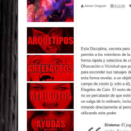
Adrian Delgado
8:12:00
Parte 04: Oídos Sordos
Parte 03: La Traición
Parte 02: Vuelve el Hijo Prodigo
Parte 01: El Comienzo
Esta Disciplina, secreta pero
permite a los miembros de l
Parte 01: El Enemigo Interior
forma rápida y selectiva de c
Ofuscación o Vicisitud que p
Exaltados y Muertos Vivientes
para esconder sus tatuajes d
esta forma revelar, a un objet
campo de visión (y sólo a él)
Los Muertos se Levantan (Relato)
Elegidos de Caín. El resto de
no se percatarán de que esté
Los Monstruos más Buscados
se salga de lo ordinario, inc
mirando directamente al pers
Parte 09: Los Muertos Cuentan Cuentos
utilizando este poder.
Sistema:
El ju