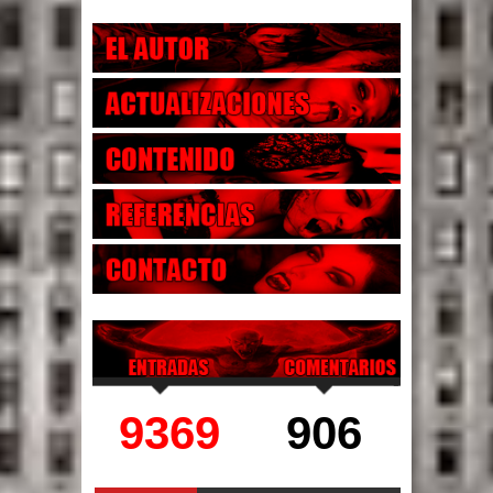
9369
906