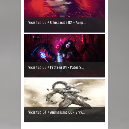
Vicisitud 03 + Ofuscación 02 + Ausp...
Vicisitud 03 + Protean 04 - Pater S...
Vicisitud 04 + Animalismo 06 - Vryk...