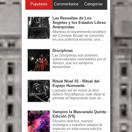
Populares
Commentarios
Categorías
Las Revueltas de Los
Ángeles y los Estados Libres
Anarquistas
Mientras el experimento soviético
del Consejo Brujah se convertía
en una potencia mundial, una ...
Disciplinas
Las Disciplinas son poderes
sobrenaturales concedidos por el
Abrazo, que los vampiros
desarrollan ...
Ritual Nivel 01 - Ritual del
Espejo Humeante
Llamado así en honor al dios
azteca Tezcatlipoca, este ritual le
permite al Nigromante usar un ...
Vampiro la Mascarada Quinta
Edición (V5)
Oscuros diseños, nuevos
enemigos y extraños aliados te
esperan en esta nueva edición