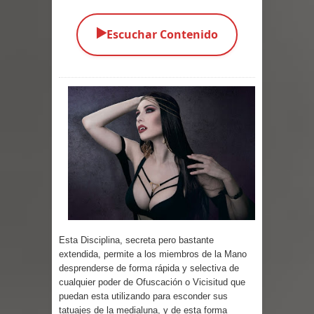
Parte 04: Oídos Sordos
▶️
Escuchar Contenido
Parte 03: La Traición
Parte 02: Vuelve el Hijo Prodigo
Parte 01: El Comienzo
Parte 01: El Enemigo Interior
Exaltados y Muertos Vivientes
Los Muertos se Levantan (Relato)
Los Monstruos más Buscados
Esta Disciplina, secreta pero bastante
extendida, permite a los miembros de la Mano
Parte 09: Los Muertos Cuentan
desprenderse de forma rápida y selectiva de
cualquier poder de Ofuscación o Vicisitud que
Cuentos
puedan esta utilizando para esconder sus
tatuajes de la medialuna, y de esta forma