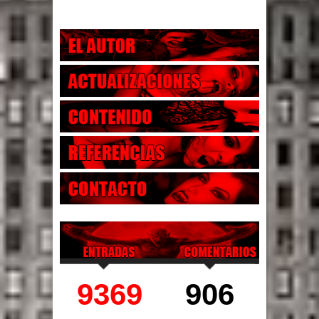
9369
906