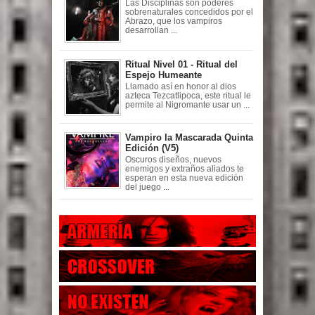
Las Disciplinas son poderes
sobrenaturales concedidos por el
Abrazo, que los vampiros
desarrollan ...
Ritual Nivel 01 - Ritual del
Espejo Humeante
Llamado así en honor al dios
azteca Tezcatlipoca, este ritual le
permite al Nigromante usar un ...
Vampiro la Mascarada Quinta
Edición (V5)
Oscuros diseños, nuevos
enemigos y extraños aliados te
esperan en esta nueva edición
del juego ...