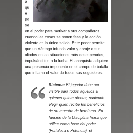
a
Parte 03: Reflexiones
qu
e
po
se
en el poder para motivar a sus compañeros
cuando las cosas se ponen feas y la acción
violenta es la única salida. Este poder permite
que un Vástago infunda valor y coraje a sus
aliados en las situaciones más desesperadas,
impulsándoles a la lucha. El anarquista adquiere
una presencia imponente en el campo de batalla
que inflama el valor de todos sus seguidores.
Sistema:
El jugador debe ser
visible para todos aquellos a
quienes quiera afectar, pudiendo
elegir quien recibe los beneficios
de su muestra de heroísmo. En
función de la Disciplina física que
utilice como base del poder
(Fortaleza o Potencia), el