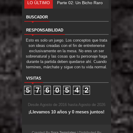
LO ÚLTIMO
Parte 02: Un Bicho Raro
BUSCADOR
RESPONSABILIDAD
Esto es solo un juego. Los conceptos que trata
son ideas creadas con el fin de entretenerse
exclusivamente en la mesa. No eres un ser
sobrenatural y las cosas que tu personaje haga
durante la partida deben quedarse ahí. Cuando
termines, márchate y sigue con tu vida normal.
VISITAS
5
7
6
0
5
4
2
Desde Agosto de 2016 hasta Agosto de 2026
¡Llevamos 10 años y 0 meses juntos!
Created By
Sora Templates
| Distributed By