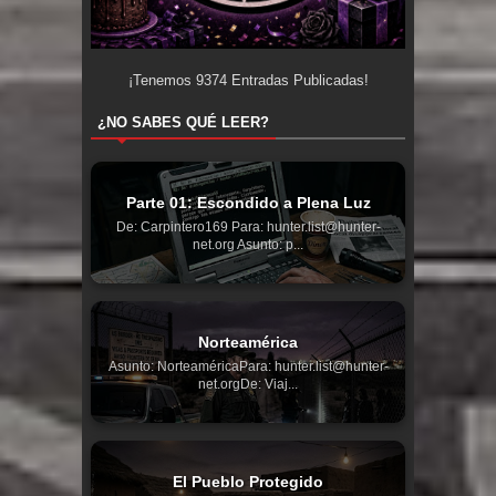
¡Tenemos
9374
Entradas Publicadas!
¿NO SABES QUÉ LEER?
Parte 01: Escondido a Plena Luz
De: Carpintero169 Para: hunter.list@hunter-
net.org Asunto: p...
Norteamérica
Asunto: NorteaméricaPara: hunter.list@hunter-
net.orgDe: Viaj...
El Pueblo Protegido