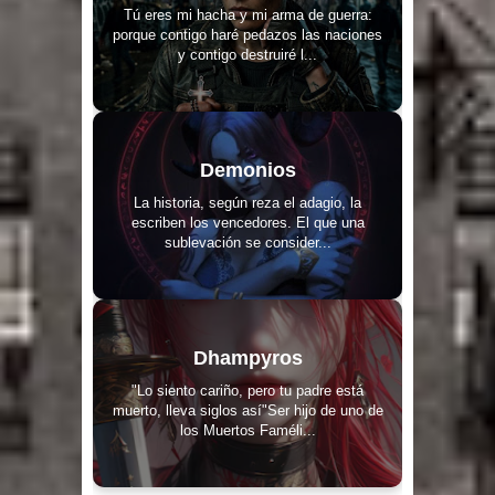
Tú eres mi hacha y mi arma de guerra:
porque contigo haré pedazos las naciones
y contigo destruiré l...
Demonios
La historia, según reza el adagio, la
escriben los vencedores. El que una
sublevación se consider...
Dhampyros
"Lo siento cariño, pero tu padre está
muerto, lleva siglos así"Ser hijo de uno de
los Muertos Faméli...