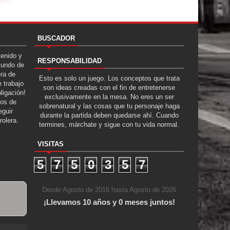
BUSCADOR
tenido y
RESPONSABILIDAD
Mundo de
era de
Esto es solo un juego. Los conceptos que trata
 trabajo
son ideas creadas con el fin de entretenerse
ligación!
exclusivamente en la mesa. No eres un ser
tos de
sobrenatural y las cosas que tu personaje haga
guir
durante la partida deben quedarse ahí. Cuando
rolera.
termines, márchate y sigue con tu vida normal.
VISITAS
5
7
5
0
3
5
7
Desde Agosto de 2016 hasta Agosto de 2026
¡Llevamos 10 años y 0 meses juntos!