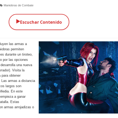
Maniobras de Combate
▶️
Escuchar Contenido
cluyen las armas a
niobras permiten
les durante un tiroteo,
do por las opciones
 desarrolla una nueva
rador). Visita la
a
para obtener
 Las armas a distancia
cos largos son
Media. En este
 empieza a ganar
atalla. Estas
on armas arrojadizas o