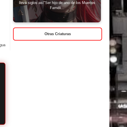
lleva siglos así"Ser hijo de uno de los Muertos
Faméli...
Otras Criaturas
igua