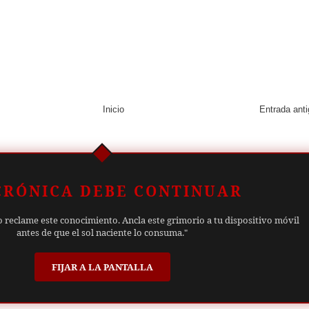
Inicio
Entrada ant
CRÓNICA DEBE CONTINUAR
o reclame este conocimiento. Ancla este grimorio a tu dispositivo móvil
antes de que el sol naciente lo consuma."
FIJAR A LA PANTALLA