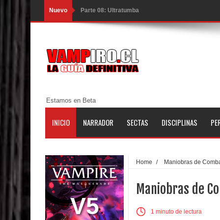
Nuevo
Parte 08: Ultratumba
Parte 07: Asuntos que Resolver
Parte 06: El Trato con los Muertos
Parte 05: Sitiados
Parte 04: Se Descubre el Pastel
Estamos en Beta
Parte 03: Una Piraña en el Bidé
INICIO
NARRADOR
SECTAS
DISCIPLINAS
PE
Parte 02: Los Muertos Gobiernan a los Vivos
Parte 01: Escondido a Plena Luz
Home
/
Maniobras de Comb
Parte 02: El Enemigo de mi Enemigo
Maniobras de Co
Parte 06: Coletazos
V5
Parte 05: Los Horrores del Infierno
1 minuto de lectura