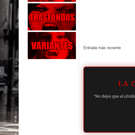
Entrada más reciente
LA 
"No dejes que el olvid