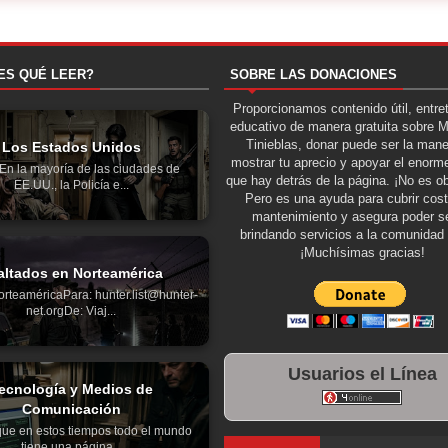
ES QUÉ LEER?
SOBRE LAS DONACIONES
Proporcionamos contenido útil, entre
educativo de manera gratuita sobre 
Tinieblas, donar puede ser la man
Los Estados Unidos
mostrar tu aprecio y apoyar el enorme
aEn la mayoría de las ciudades de
que hay detrás de la página. ¡No es ob
EE.UU., la Policía e...
Pero es una ayuda para cubrir cos
mantenimiento y asegura poder se
brindando servicios a la comunidad 
¡Muchísimas gracias!
altados en Norteamérica
orteaméricaPara: hunter.list@hunter-
net.orgDe: Viaj...
Usuarios el Línea
ecnología y Medios de
Comunicación
 que en estos tiempos todo el mundo
tiene una página...