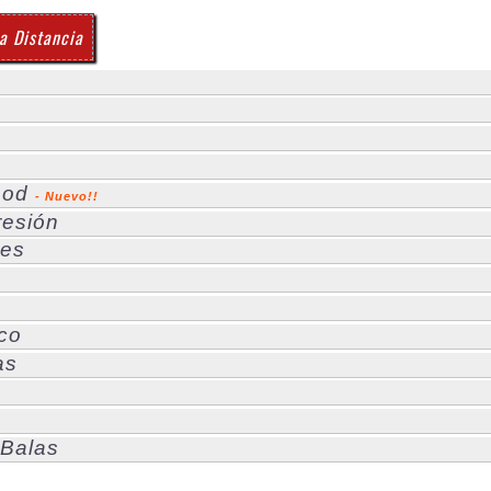
a Distancia
ood
- Nuevo!!
resión
les
co
as
 Balas