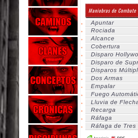
Maniobras de Combate 
Apuntar
Rociada
Alcance
Cobertura
Disparo Hollyw
Disparo de Sup
Disparos Múltip
Dos Armas
Empalar
Fuego Automáti
Lluvia de Flech
Recarga
Ráfaga
Ráfaga de Tres