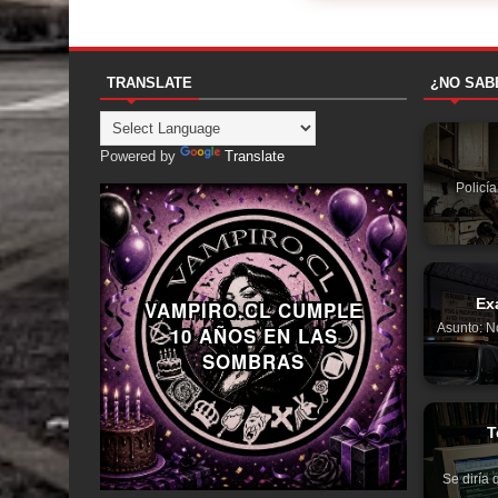
TRANSLATE
¿NO SAB
Powered by
Translate
Policí
Ex
VAMPIRO.CL CUMPLE
Asunto: N
10 AÑOS EN LAS
SOMBRAS
T
Se diría