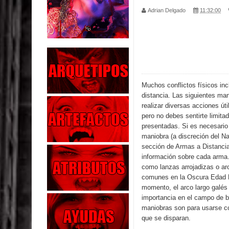
Parte 04: Oídos Sordos
Adrian Delgado
11:32:00
Parte 03: La Traición
Parte 02: Vuelve el Hijo Prodigo
Parte 01: El Comienzo
Muchos conflictos físicos in
distancia. Las siguientes ma
Parte 01: El Enemigo Interior
realizar diversas acciones úti
pero no debes sentirte limita
Exaltados y Muertos Vivientes
presentadas. Si es necesario
maniobra (a discreción del Nar
Los Muertos se Levantan (Relato)
sección de
Armas a Distanci
información sobre cada arma.
Los Monstruos más Buscados
como lanzas arrojadizas o ar
comunes en la Oscura Edad 
Parte 09: Los Muertos Cuentan Cuentos
momento, el arco largo galés
importancia en el campo de b
maniobras son para usarse c
que se disparan.