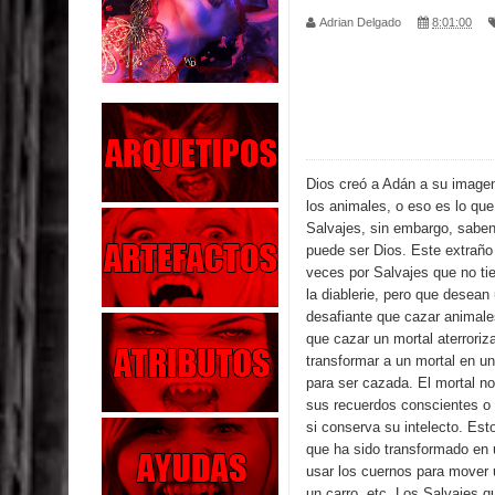
Adrian Delgado
8:01:00
Parte 06: Coletazos
Parte 05: Los Horrores del Infierno
Parte 04: Oídos Sordos
Parte 03: La Traición
Dios creó a Adán a su imagen
los animales, o eso es lo que
Parte 02: Vuelve el Hijo Prodigo
Salvajes, sin embargo, saben
puede ser Dios. Este extraño
Parte 03: Reflexiones
veces por Salvajes que no ti
la diablerie, pero que desea
desafiante que cazar animale
Parte 02: Un Bicho Raro
que cazar un mortal aterroriz
transformar a un mortal en u
Parte 01: Una Misión de Locos
para ser cazada. El mortal no
sus recuerdos conscientes o 
Parte 03: Forastero en Tierra Muerta
si conserva su intelecto. Es
que ha sido transformado en 
usar los cuernos para mover 
un carro, etc. Los Salvajes q