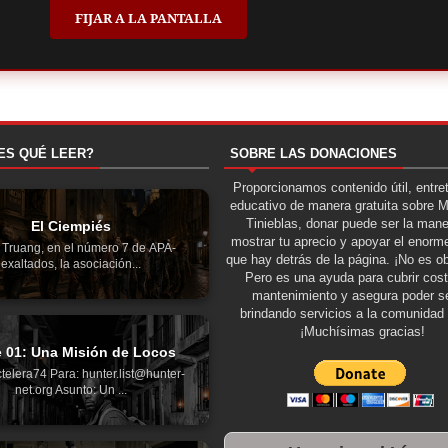
FIJAR A LA PANTALLA
ES QUÉ LEER?
SOBRE LAS DONACIONES
Proporcionamos contenido útil, entre
educativo de manera gratuita sobre 
Tinieblas, donar puede ser la man
El Ciempiés
mostrar tu aprecio y apoyar el enorme
 Truang, en el número 7 de APA-
que hay detrás de la página. ¡No es ob
exaltados, la asociación...
Pero es una ayuda para cubrir cos
mantenimiento y asegura poder se
brindando servicios a la comunidad 
¡Muchísimas gracias!
e 01: Una Misión de Locos
telera74 Para: hunter.list@hunter-
net.org Asunto: Un ...