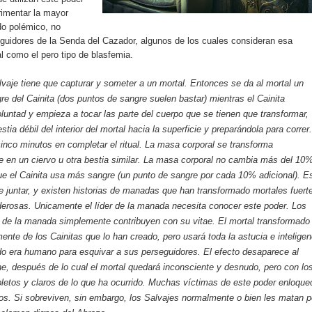
rimentar la mayor
do polémico, no
seguidores de la Senda del Cazador, algunos de los cuales consideran esa
l como el pero tipo de blasfemia.
lvaje tiene que capturar y someter a un mortal. Entonces se da al mortal un
gre del Cainita (dos puntos de sangre suelen bastar) mientras el Cainita
luntad y empieza a tocar las parte del cuerpo que se tienen que transformar,
tia débil del interior del mortal hacia la superficie y preparándola para correr.
inco minutos en completar el ritual. La masa corporal se transforma
 en un ciervo u otra bestia similar. La masa corporal no cambia más del 10
e el Cainita usa más sangre (un punto de sangre por cada 10% adicional). E
 juntar, y existen historias de manadas que han transformado mortales fuert
derosas. Unicamente el líder de la manada necesita conocer este poder. Los
 de la manada simplemente contribuyen con su vitae. El mortal transformado
mente de los Cainitas que lo han creado, pero usará toda la astucia e inteligen
o era humano para esquivar a sus perseguidores. El efecto desaparece al
he, después de lo cual el mortal quedará inconsciente y desnudo, pero con lo
etos y claros de lo que ha ocurrido. Muchas víctimas de este poder enloque
os. Si sobreviven, sin embargo, los Salvajes normalmente o bien les matan p