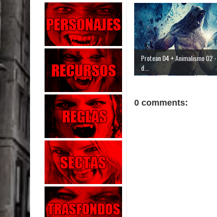
Protean 04 + Animalismo 02 - 
d...
0 comments: