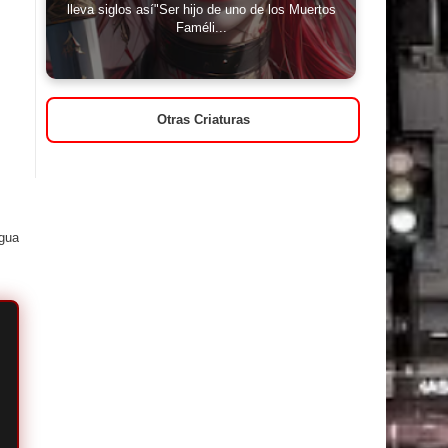
lleva siglos así"Ser hijo de uno de los Muertos
Faméli...
Otras Criaturas
igua