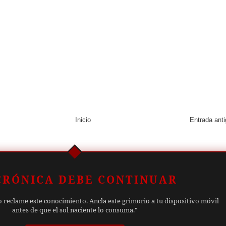
Inicio
Entrada ant
CRÓNICA DEBE CONTINUAR
o reclame este conocimiento. Ancla este grimorio a tu dispositivo móvil
antes de que el sol naciente lo consuma."