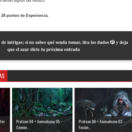
oclaman dignos del Abrazo.
 28 puntos de Experiencia.
 de intrigas; si no sabes qué senda tomar, tira los dados 🎲 y deja
que el azar dicte tu próxima entrada
AS
ater
Protean 04 + Animalismo 05 -
Protean 06 + Animalismo 03 -
Convoc...
Fusión...