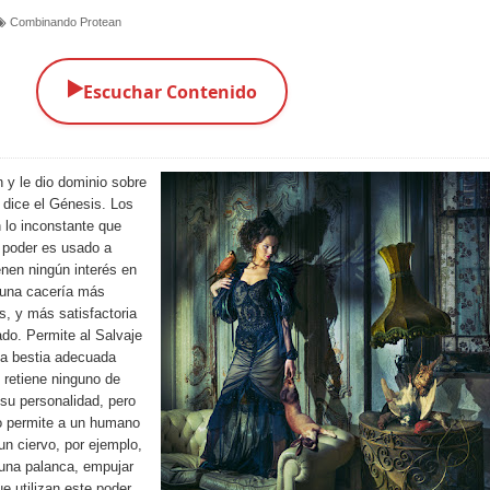
Combinando Protean
▶️
Escuchar Contenido
 y le dio dominio sobre
 dice el Génesis. Los
 lo inconstante que
 poder es usado a
enen ningún interés en
n una cacería más
s, y más satisfactoria
ado. Permite al Salvaje
na bestia adecuada
 retiene ninguno de
su personalidad, pero
to permite a un humano
un ciervo, por ejemplo,
una palanca, empujar
ue utilizan este poder