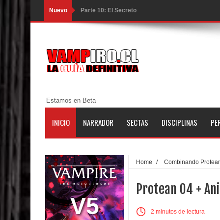
Nuevo
Parte 10: El Secreto
Parte 09: Los Muertos Cuentan Cuentos
Parte 08: Ultratumba
Parte 07: Asuntos que Resolver
Parte 06: El Trato con los Muertos
Estamos en Beta
Parte 05: Sitiados
INICIO
NARRADOR
SECTAS
DISCIPLINAS
PE
Parte 04: Se Descubre el Pastel
Parte 03: Una Piraña en el Bidé
Home
/
Combinando Protea
Parte 02: Los Muertos Gobiernan a los Vivos
Protean 04 + An
Parte 01: Escondido a Plena Luz
V5
2 minutos de lectura
Parte 02: El Enemigo de mi Enemigo