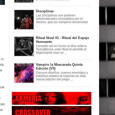
Disciplinas
Las Disciplinas son poderes
sobrenaturales concedidos por el
Abrazo, que los vampiros desarrollan
...
Ritual Nivel 01 - Ritual del Espejo
Humeante
Llamado así en honor al dios azteca
Tezcatlipoca, este ritual le permite al
Nigromante usar un ...
% o
sta
Vampiro la Mascarada Quinta
Edición (V5)
es
Oscuros diseños, nuevos enemigos y
extraños aliados te esperan en esta
nueva edición del juego ...
cia
s
cen
or