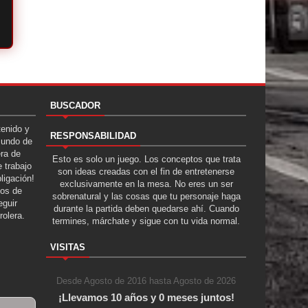
BUSCADOR
tenido y
RESPONSABILIDAD
Mundo de
era de
Esto es solo un juego. Los conceptos que trata
 trabajo
son ideas creadas con el fin de entretenerse
ligación!
exclusivamente en la mesa. No eres un ser
tos de
sobrenatural y las cosas que tu personaje haga
guir
durante la partida deben quedarse ahí. Cuando
rolera.
termines, márchate y sigue con tu vida normal.
VISITAS
Desde Agosto de 2016 hasta Agosto de 2026
¡Llevamos 10 años y 0 meses juntos!