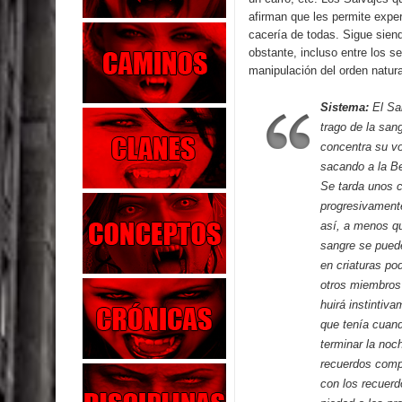
afirman que les permite expe
cacería de todas. Sigue sien
obstante, incluso entre los 
manipulación del orden natura
Sistema:
El Sa
trago de la san
concentra su vo
sacando a la Bes
Se tarda unos c
progresivamente
así, a menos qu
sangre se puede
en criaturas po
otros miembros
huirá instintiva
que tenía cuand
terminar la noc
recuerdos compl
con los recuerd