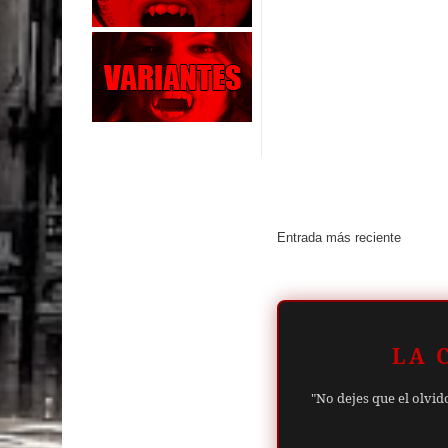
Entrada más reciente
LA 
"No dejes que el olvid