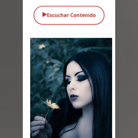
Parte 03: Una Piraña en el Bidé
▶️
Escuchar Contenido
Parte 02: Los Muertos Gobiernan a
los Vivos
Parte 01: Escondido a Plena Luz
Parte 02: El Enemigo de mi Enemigo
Parte 06: Coletazos
Parte 05: Los Horrores del Infierno
Parte 04: Oídos Sordos
Parte 03: La Traición
Parte 02: Vuelve el Hijo Prodigo