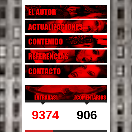
9374
906