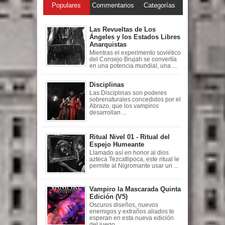
Populares
Commentarios
Categorías
Las Revueltas de Los
Ángeles y los Estados Libres
Anarquistas
Mientras el experimento soviético
del Consejo Brujah se convertía
en una potencia mundial, una ...
Disciplinas
Las Disciplinas son poderes
sobrenaturales concedidos por el
Abrazo, que los vampiros
desarrollan ...
Ritual Nivel 01 - Ritual del
Espejo Humeante
Llamado así en honor al dios
azteca Tezcatlipoca, este ritual le
permite al Nigromante usar un ...
Vampiro la Mascarada Quinta
Edición (V5)
Oscuros diseños, nuevos
enemigos y extraños aliados te
esperan en esta nueva edición
del juego ...