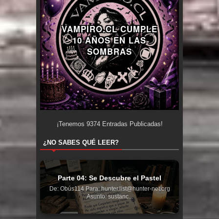
VAMPIRO.CL CUMPLE
10 AÑOS EN LAS
SOMBRAS
¡Tenemos
9374
Entradas Publicadas!
¿NO SABES QUÉ LEER?
Parte 04: Se Descubre el Pastel
De: Obús114 Para: hunter.list@hunter-net.org
Asunto: sustanc...