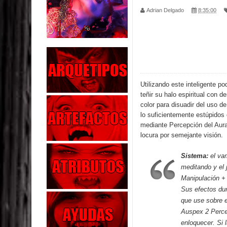
Adrian Delgado
8:35:00
Parte 04: Oídos Sordos
Parte 03: La Traición
Parte 02: Vuelve el Hijo Prodigo
Parte 01: El Comienzo
Utilizando este inteligente p
teñir su halo espiritual con d
Parte 01: El Enemigo Interior
color para disuadir del uso de
lo suficientemente estúpidos 
Exaltados y Muertos Vivientes
mediante
Percepción del Aur
locura por semejante visión.
Los Muertos se Levantan (Relato)
Sistema:
el vam
Los Monstruos más Buscados
meditando y el 
Manipulación + 
Parte 09: Los Muertos Cuentan Cuentos
Sus efectos du
que use sobre e
Auspex 2
Perce
enloquecer. Si 