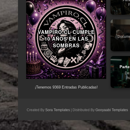
P
VAMPIRO.CL CUMPLE
- Docume
10 AÑOS EN LAS
SOMBRAS
Parte
De:
hu
¡Tenemos
9369
Entradas Publicadas!
Created By
Sora Templates
| Distributed By
Gooyaabi Templates