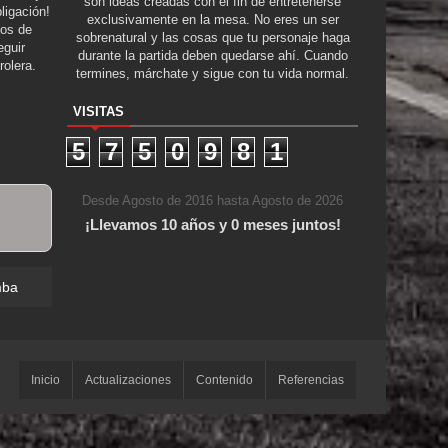
son ideas creadas con el fin de entretenerse
ligación!
exclusivamente en la mesa. No eres un ser
tos de
sobrenatural y las cosas que tu personaje haga
guir
durante la partida deben quedarse ahí. Cuando
rolera.
termines, márchate y sigue con tu vida normal.
VISITAS
5
7
5
0
9
8
1
Desde Agosto de 2016 hasta Agosto de 2026
¡Llevamos 10 años y 0 meses juntos!
mba
Inicio
Actualizaciones
Contenido
Referencias