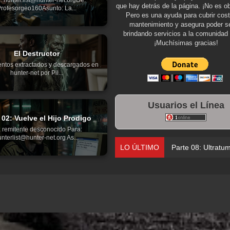
que hay detrás de la página. ¡No es ob
rofesorgeo160Asunto: La...
Pero es una ayuda para cubrir cos
mantenimiento y asegura poder se
brindando servicios a la comunidad 
¡Muchísimas gracias!
El Destructor
ntos extractados y descargados en
hunter-net por Pil...
Usuarios el Línea
 02: Vuelve el Hijo Prodigo
 remitente desconocido Para:
nterlist@hunter-net.org As...
LO ÚLTIMO
Parte 08: Ultratu