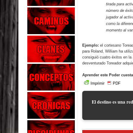
tirada para acti
número de éxit
jugador al acti
como la diferen
momento al vam
Ejemplo:
el cortesano Torea
para Roland, William ha utili
consiguió cuatro éxitos en la 
desventurado Toreador adquier
Aprender este Poder cuesta
Imprimir
PDF
El destino es una red