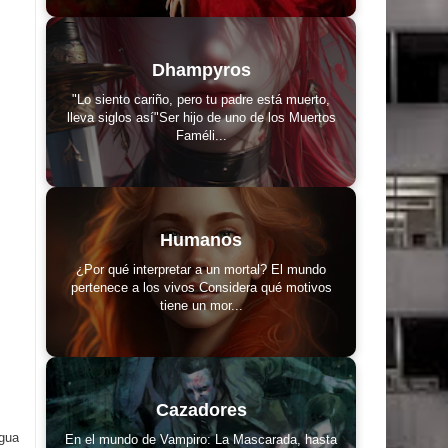
Dhampyros
"Lo siento cariño, pero tu padre está muerto,
lleva siglos así"Ser hijo de uno de los Muertos
Faméli...
Humanos
¿Por qué interpretar a un mortal? El mundo
pertenece a los vivos Considera qué motivos
tiene un mor...
Cazadores
igua
En el mundo de Vampiro: La Mascarada, hasta