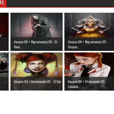
AS
Auspex 05 + Nigromancia 05 - El
Auspex 04 + Nigromancia 05 -
Rem...
Desper...
Auspex 03 + Dominación 03 - El Ojo
Auspex 04 + Ofuscación 03 -
...
Locució...