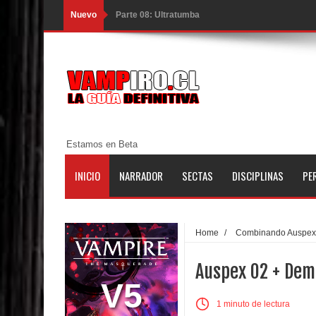
Nuevo
Parte 08: Ultratumba
Parte 07: Asuntos que Resolver
Parte 06: El Trato con los Muertos
Parte 05: Sitiados
Parte 04: Se Descubre el Pastel
Estamos en Beta
Parte 03: Una Piraña en el Bidé
INICIO
NARRADOR
SECTAS
DISCIPLINAS
PE
Parte 02: Los Muertos Gobiernan a los Vivos
Parte 01: Escondido a Plena Luz
Home
/
Combinando Auspex
Parte 02: El Enemigo de mi Enemigo
Auspex 02 + Dem
Parte 06: Coletazos
V5
1 minuto de lectura
Parte 05: Los Horrores del Infierno