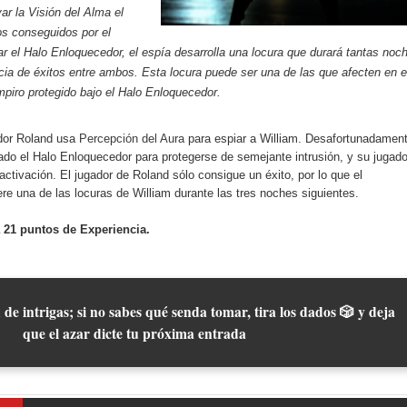
var la Visión del Alma el
os conseguidos por el
var el Halo Enloquecedor, el espía desarrolla una locura que durará tantas noc
cia de éxitos entre ambos. Esta locura puede ser una de las que afecten en 
piro protegido bajo el Halo Enloquecedor.
dor Roland usa
Percepción del Aura
para espiar a William. Desafortunadamen
zado el Halo Enloquecedor para protegerse de semejante intrusión, y su jugado
activación. El jugador de Roland sólo consigue un éxito, por lo que el
e una de las locuras de William durante las tres noches siguientes.
 21 puntos de Experiencia.
 de intrigas; si no sabes qué senda tomar, tira los dados 🎲 y deja
que el azar dicte tu próxima entrada