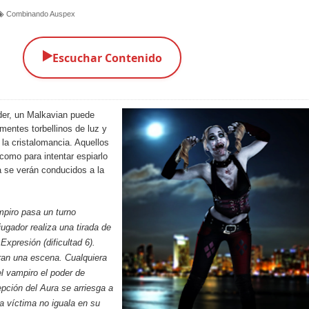
Combinando Auspex
▶️
Escuchar Contenido
oder, un Malkavian puede
ementes torbellinos de luz y
 la cristalomancia. Aquellos
como para intentar espiarlo
a
se verán conducidos a la
piro pasa un turno
jugador realiza una tirada de
Expresión (dificultad 6).
ran una escena. Cualquiera
l vampiro el poder de
pción del Aura
se arriesga a
la víctima no iguala en su