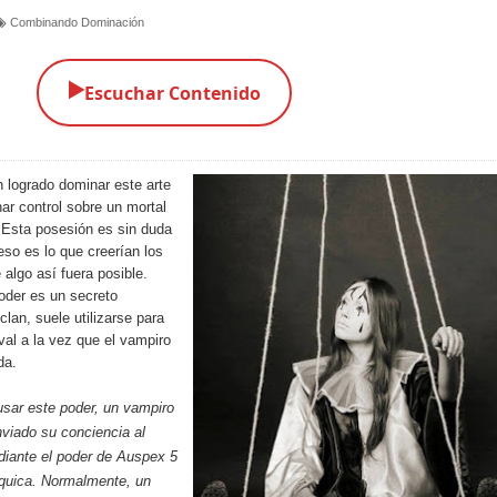
Combinando Dominación
▶️
Escuchar Contenido
 logrado dominar este arte
nar control sobre un mortal
. Esta posesión es sin duda
so es lo que creerían los
 algo así fuera posible.
oder es un secreto
lan, suele utilizarse para
ival a la vez que el vampiro
da.
sar este poder, un vampiro
viado su conciencia al
diante el poder de Auspex 5
quica
. Normalmente, un