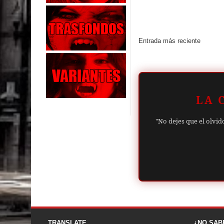
Entrada más reciente
LA 
"No dejes que el olvid
TRANSLATE
¿NO SAB