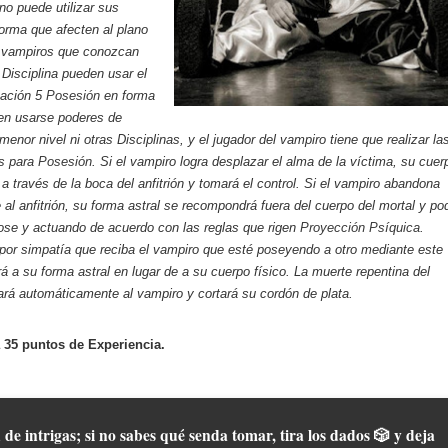
no puede utilizar sus
forma que afecten al plano
s vampiros que conozcan
 Disciplina pueden usar el
nación 5
Posesión
en forma
den usarse poderes de
enor nivel ni otras Disciplinas, y el jugador del vampiro tiene que realizar la
es para
Posesión
. Si el vampiro logra desplazar el alma de la víctima, su cuer
 a través de la boca del anfitrión y tomará el control. Si el vampiro abandona
 al anfitrión, su forma astral se recompondrá fuera del cuerpo del mortal y po
ose y actuando de acuerdo con las reglas que rigen
Proyección Psíquica
.
por simpatía que reciba el vampiro que esté poseyendo a otro mediante este
rá a su forma astral en lugar de a su cuerpo físico. La muerte repentina del
sará automáticamente al vampiro y cortará su cordón de plata.
 35 puntos de Experiencia.
 de intrigas; si no sabes qué senda tomar, tira los dados 🎲 y deja