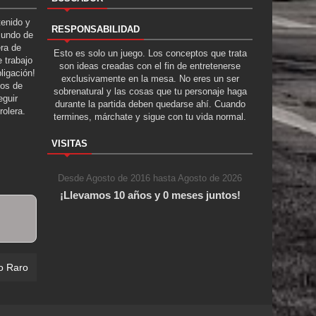
tenido y
RESPONSABILIDAD
Mundo de
era de
Esto es solo un juego. Los conceptos que trata
 trabajo
son ideas creadas con el fin de entretenerse
ligación!
exclusivamente en la mesa. No eres un ser
tos de
sobrenatural y las cosas que tu personaje haga
guir
durante la partida deben quedarse ahí. Cuando
rolera.
termines, márchate y sigue con tu vida normal.
VISITAS
Desde Agosto de 2016 hasta Agosto de 2026
¡Llevamos 10 años y 0 meses juntos!