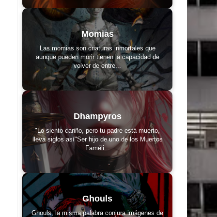
Momias
Las momias son criaturas inmortales que
aunque pueden morir tienen la capacidad de
volver de entre...
Dhampyros
"Lo siento cariño, pero tu padre está muerto,
lleva siglos así"Ser hijo de uno de los Muertos
Faméli...
Ghouls
Ghouls, la misma palabra conjura imágenes de