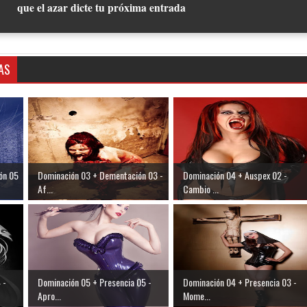
que el azar dicte tu próxima entrada
AS
ón 05
Dominación 03 + Dementación 03 -
Dominación 04 + Auspex 02 -
Af...
Cambio ...
 -
Dominación 05 + Presencia 05 -
Dominación 04 + Presencia 03 -
Apro...
Mome...