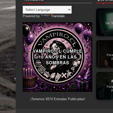
Powered by
Translate
De: T
VAMPIRO.CL CUMPLE
Para
10 AÑOS EN LAS
P
SOMBRAS
Para
P
¡Tenemos
9374
Entradas Publicadas!