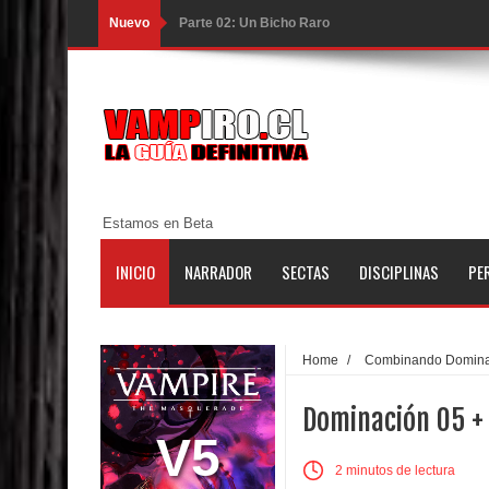
Nuevo
Parte 02: Un Bicho Raro
Parte 01: Una Misión de Locos
Parte 03: Forastero en Tierra Muerta
Parte 10: El Secreto
Parte 09: Los Muertos Cuentan Cuentos
Estamos en Beta
Parte 08: Ultratumba
INICIO
NARRADOR
SECTAS
DISCIPLINAS
PE
Parte 07: Asuntos que Resolver
Parte 06: El Trato con los Muertos
Home
/
Combinando Domina
Parte 05: Sitiados
Dominación 05 + 
Parte 04: Se Descubre el Pastel
V5
2 minutos de lectura
Parte 03: Una Piraña en el Bidé