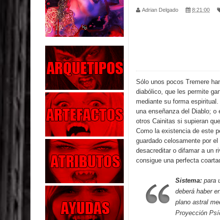
Adrian Delgado
8:21:00
Parte 02: Los Muertos Gobiernan a los Vivos
Parte 01: Escondido a Plena Luz
Parte 02: El Enemigo de mi Enemigo
Parte 06: Coletazos
Sólo unos pocos Tremere han
diabólico, que les permite ga
Parte 05: Los Horrores del Infierno
mediante su forma espiritual
una enseñanza del Diablo; o e
Parte 04: Oídos Sordos
otros Cainitas si supieran que
Como la existencia de este p
guardado celosamente por el c
Parte 03: La Traición
desacreditar o difamar a un r
consigue una perfecta coarta
Parte 02: Vuelve el Hijo Prodigo
Sistema:
para u
Parte 03: Reflexiones
deberá haber en
plano astral me
Proyección Psí