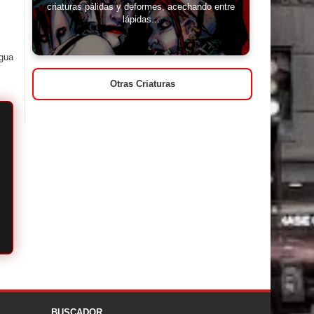
criaturas pálidas y deformes, acechando entre
lápidas...
igua
Otras Criaturas
BUSCADOR