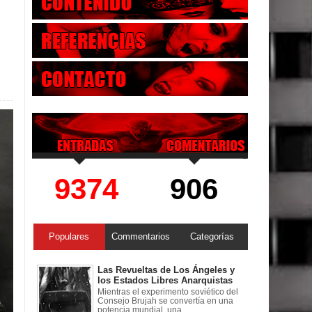
9374
906
Populares
Commentarios
Categorías
Las Revueltas de Los Ángeles y
los Estados Libres Anarquistas
Mientras el experimento soviético del
Consejo Brujah se convertía en una
potencia mundial, una ...