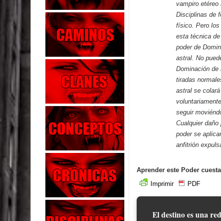
vampiro etéreo 
Disciplinas de 
físico. Pero lo
esta técnica de
poder de Domi
astral. No pue
Dominación de m
tiradas normal
astral se colará
voluntariamente
seguir moviénd
Cualquier daño 
poder se aplica
anfitrión expul
Aprender este Poder cuesta
Imprimir
PDF
El destino es una red