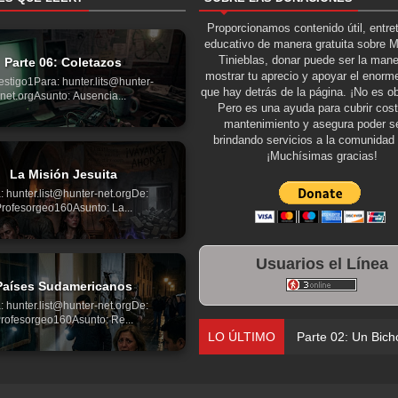
Proporcionamos contenido útil, entre
educativo de manera gratuita sobre 
Tinieblas, donar puede ser la man
Parte 06: Coletazos
mostrar tu aprecio y apoyar el enorme
estigo1Para: hunter.lits@hunter-
que hay detrás de la página. ¡No es ob
net.orgAsunto: Ausencia...
Pero es una ayuda para cubrir cos
mantenimiento y asegura poder se
brindando servicios a la comunidad 
¡Muchísimas gracias!
La Misión Jesuita
: hunter.list@hunter-net.orgDe:
rofesorgeo160Asunto: La...
Usuarios el Línea
Países Sudamericanos
: hunter.list@hunter-net.orgDe:
rofesorgeo160Asunto: Re...
LO ÚLTIMO
Parte 01: Un