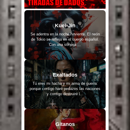
Kuei-Jin
Se adentra en la noche hirviente. El neón
de Tokio se refleja en el cuerpo español.
Con una sonrisa ...
Exaltados
Tú eres mi hacha y mi arma de guerra:
porque contigo haré pedazos las naciones
y contigo destruiré l...
Gitanos