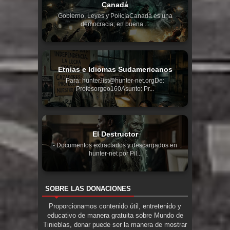
Canadá
Gobierno, Leyes y PolicíaCanadá es una
democracia, en buena ...
Etnias e Idiomas Sudamericanos
Para: hunter.list@hunter-net.orgDe:
Profesorgeo160Asunto: Pr...
El Destructor
- Documentos extractados y descargados en
hunter-net por Pil...
SOBRE LAS DONACIONES
Proporcionamos contenido útil, entretenido y
educativo de manera gratuita sobre Mundo de
Tinieblas, donar puede ser la manera de mostrar