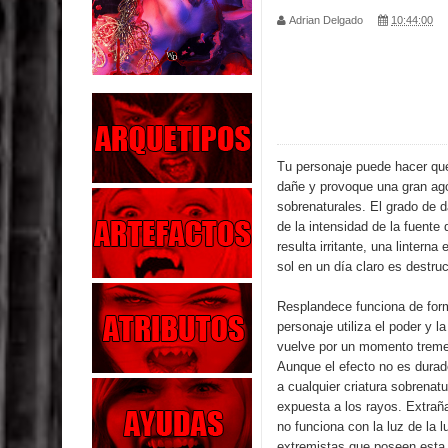
Adrian Delgado
10:44:00
Parte 02: Los Muertos Gobiernan a los Vivos
Parte 01: Escondido a Plena Luz
Parte 02: El Enemigo de mi Enemigo
Parte 06: Coletazos
Tu personaje puede hacer que
dañe y provoque una gran ago
Parte 05: Los Horrores del Infierno
sobrenaturales. El grado de d
de la intensidad de la fuente 
Parte 04: Oídos Sordos
resulta irritante, una linterna 
sol en un día claro es destruc
Parte 03: La Traición
Resplandece funciona de for
personaje utiliza el poder y l
Parte 02: Vuelve el Hijo Prodigo
vuelve por un momento trem
Aunque el efecto no es durad
Parte 03: Reflexiones
a cualquier criatura sobrenat
expuesta a los rayos. Extra
no funciona con la luz de la 
extremistas que poseen esta 