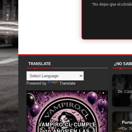
"No dejes que el olvid
TRANSLATE
¿NO SAB
Powered by
Translate
De: Carp
Parte
VAMPIRO.CL CUMPLE
De: Ta
10 AÑOS EN LAS