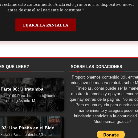
o reclame este conocimiento. Ancla este grimorio a tu dispositivo móvil
antes de que el sol naciente lo consuma."
FIJAR A LA PANTALLA
ES QUÉ LEER?
SOBRE LAS DONACIONES
Proporcionamos contenido útil, entre
educativo de manera gratuita sobre 
Tinieblas, donar puede ser la man
Parte 08: Ultratumba
mostrar tu aprecio y apoyar el enorme
intero169 Para: hunter.list@hunter-
que hay detrás de la página. ¡No es ob
net.org Asunto: M...
Pero es una ayuda para cubrir cos
mantenimiento y asegura poder se
brindando servicios a la comunidad 
¡Muchísimas gracias!
 03: Una Piraña en el Bidé
xista22Para: hunter.list@hunter-