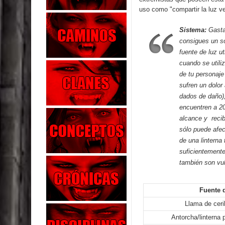
uso como "compartir la luz v
Sistema:
Gasta
consigues un so
fuente de luz u
cuando se utili
de tu personaje
sufren un dolor
dados de daño),
encuentren a 20
alcance y recib
sólo puede afec
de una linterna
suficientemente
también son vul
Fuente 
Llama de ceri
Antorcha/linterna