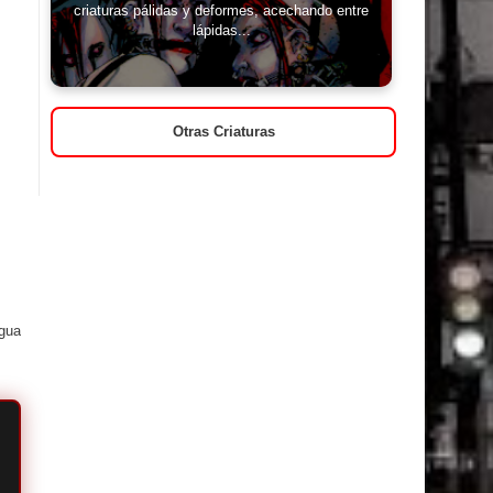
criaturas pálidas y deformes, acechando entre
lápidas...
Otras Criaturas
igua