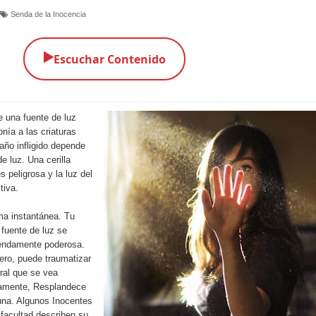
Senda de la Inocencia
▶️
Escuchar Contenido
 una fuente de luz
nía a las criaturas
año infligido depende
de luz. Una cerilla
es peligrosa y la luz del
tiva.
ma instantánea. Tu
a fuente de luz se
endamente poderosa.
ero, puede traumatizar
ural que se vea
ñamente, Resplandece
luna. Algunos Inocentes
facultad describen su