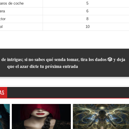
faros de coche
5
era
6
ctor
8
ol
10
 de intrigas; si no sabes qué senda tomar, tira los dados 🎲 y deja
que el azar dicte tu próxima entrada
AS