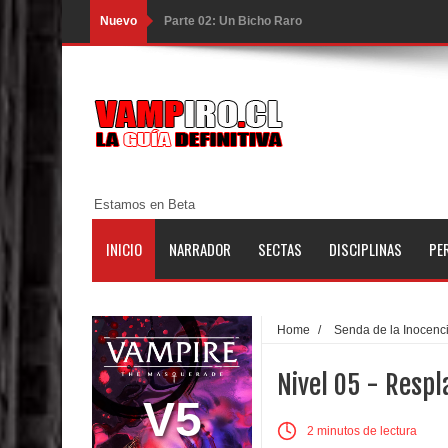
Nuevo
Parte 02: Un Bicho Raro
Parte 01: Una Misión de Locos
Parte 03: Forastero en Tierra Muerta
Parte 10: El Secreto
Parte 09: Los Muertos Cuentan Cuentos
Estamos en Beta
Parte 08: Ultratumba
INICIO
NARRADOR
SECTAS
DISCIPLINAS
PE
Parte 07: Asuntos que Resolver
Parte 06: El Trato con los Muertos
Home
/
Senda de la Inocenc
Parte 05: Sitiados
Nivel 05 - Resp
Parte 04: Se Descubre el Pastel
V5
2 minutos de lectura
Parte 03: Una Piraña en el Bidé