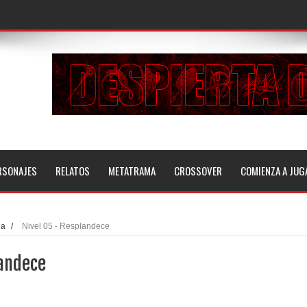
RSONAJES
RELATOS
METATRAMA
CROSSOVER
COMIENZA A JUG
ia
/
Nivel 05 - Resplandece
landece