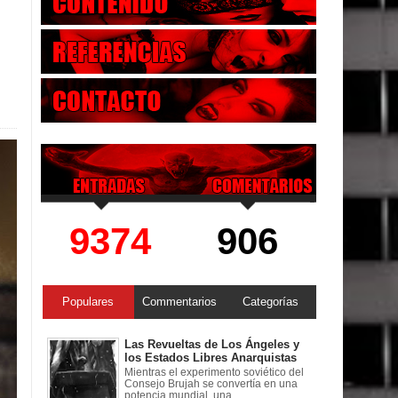
9374
906
Populares
Commentarios
Categorías
Las Revueltas de Los Ángeles y
los Estados Libres Anarquistas
Mientras el experimento soviético del
Consejo Brujah se convertía en una
potencia mundial, una ...