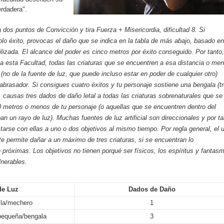
erdadera".
 dos puntos de Convicción y tira Fuerza + Misericordia, dificultad 8. Si
lo éxito, provocas el daño que se indica en la tabla de más abajo, basado en
tilizada. El alcance del poder es cinco metros por éxito conseguido. Por tanto,
za esta Facultad, todas las criaturas que se encuentren a esa distancia o me
 (no de la fuente de luz, que puede incluso estar en poder de cualquier otro)
 abrasador. Si consigues cuatro éxitos y tu personaje sostiene una bengala (t
 causas tres dados de daño letal a todas las criaturas sobrenaturales que se
 metros o menos de tu personaje (o aquellas que se encuentren dentro del
an un rayo de luz). Muchas fuentes de luz artificial son direccionales y por ta
tarse con ellas a uno o dos objetivos al mismo tiempo. Por regla general, el 
 te permite dañar a un máximo de tres criaturas, si se encuentran lo
 próximas. Los objetivos no tienen porqué ser físicos, los espíritus y fantas
nerables.
de Luz
Dados de Daño
lla/mechero
1
 pequeña/bengala
3