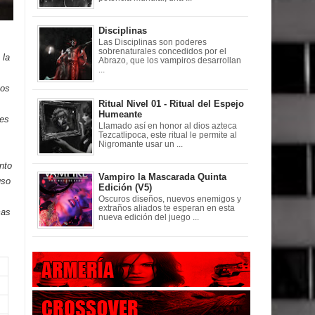
Disciplinas
Las Disciplinas son poderes
sobrenaturales concedidos por el
 la
Abrazo, que los vampiros desarrollan
...
nos
Ritual Nivel 01 - Ritual del Espejo
Humeante
res
Llamado así en honor al dios azteca
Tezcatlipoca, este ritual le permite al
Nigromante usar un ...
nto
Vampiro la Mascarada Quinta
uso
Edición (V5)
Oscuros diseños, nuevos enemigos y
extraños aliados te esperan en esta
mas
nueva edición del juego ...