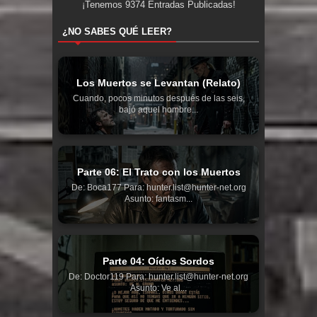
¡Tenemos
9374
Entradas Publicadas!
¿NO SABES QUÉ LEER?
Los Muertos se Levantan (Relato)
Cuando, pocos minutos después de las seis,
bajó aquel hombre...
Parte 06: El Trato con los Muertos
De: Boca177 Para: hunter.list@hunter-net.org
Asunto: fantasm...
Parte 04: Oídos Sordos
De: Doctor119 Para: hunter.list@hunter-net.org
Asunto: Ve al...