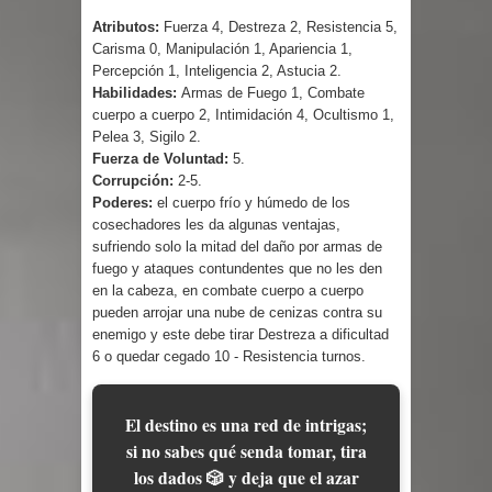
Atributos:
Fuerza 4, Destreza 2, Resistencia 5,
Carisma 0, Manipulación 1, Apariencia 1,
Percepción 1, Inteligencia 2, Astucia 2.
Habilidades:
Armas de Fuego 1, Combate
cuerpo a cuerpo 2, Intimidación 4, Ocultismo 1,
Pelea 3, Sigilo 2.
Fuerza de Voluntad:
5.
Corrupción:
2-5.
Poderes:
el cuerpo frío y húmedo de los
cosechadores les da algunas ventajas,
sufriendo solo la mitad del daño por armas de
fuego y ataques contundentes que no les den
en la cabeza, en combate cuerpo a cuerpo
pueden arrojar una nube de cenizas contra su
enemigo y este debe tirar Destreza a dificultad
6 o quedar cegado 10 - Resistencia turnos.
El destino es una red de intrigas;
si no sabes qué senda tomar, tira
los dados 🎲 y deja que el azar