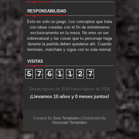
RESPONSABILIDAD
Esto es solo un juego. Los conceptos que trata
son ideas creadas con el fin de entretenerse
exclusivamente en la mesa. No eres un ser
sobrenatural y las cosas que tu personaje haga
durante la partida deben quedarse ahí. Cuando
termines, márchate y sigue con tu vida normal.
VISITAS
5
7
6
1
1
2
7
Desde Agosto de 2016 hasta Agosto de 2026
¡Llevamos 10 años y 0 meses juntos!
Created By
Sora Templates
| Distributed By
Gooyaabi Templates