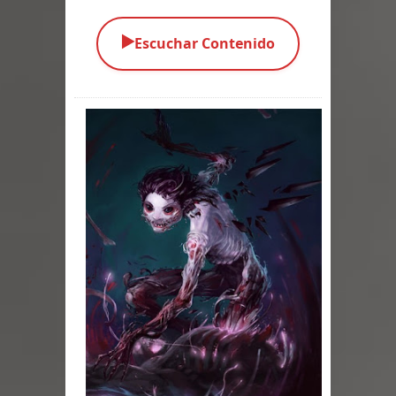
Parte 03: Una Piraña en el Bidé
▶️
Escuchar Contenido
Parte 02: Los Muertos Gobiernan a
los Vivos
Parte 01: Escondido a Plena Luz
Parte 02: El Enemigo de mi Enemigo
Parte 06: Coletazos
Parte 05: Los Horrores del Infierno
Parte 04: Oídos Sordos
Parte 03: La Traición
Parte 02: Vuelve el Hijo Prodigo