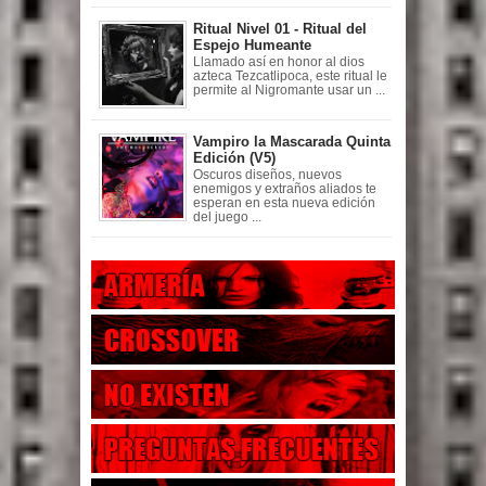
Ritual Nivel 01 - Ritual del
Espejo Humeante
Llamado así en honor al dios
azteca Tezcatlipoca, este ritual le
permite al Nigromante usar un ...
Vampiro la Mascarada Quinta
Edición (V5)
Oscuros diseños, nuevos
enemigos y extraños aliados te
esperan en esta nueva edición
del juego ...