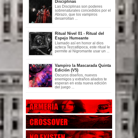
Disciplinas
Las Disciplinas son poderes
sobrenaturales concedidos por el
Abrazo, que los vampiros
desarrollan ...
Ritual Nivel 01 - Ritual del
Espejo Humeante
Llamado así en honor al dios
azteca Tezcatlipoca, este ritual le
permite al Nigromante usar un ...
Vampiro la Mascarada Quinta
Edición (V5)
Oscuros diseños, nuevos
enemigos y extraños aliados te
esperan en esta nueva edición
del juego ...