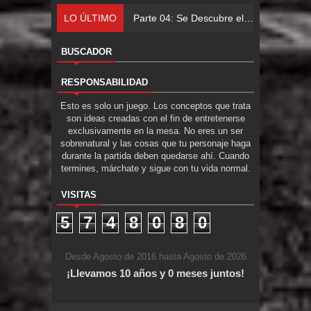
LO ÚLTIMO
Parte 04: Se Descubre el Pastel
BUSCADOR
RESPONSABILIDAD
Esto es solo un juego. Los conceptos que trata
son ideas creadas con el fin de entretenerse
exclusivamente en la mesa. No eres un ser
sobrenatural y las cosas que tu personaje haga
durante la partida deben quedarse ahí. Cuando
termines, márchate y sigue con tu vida normal.
VISITAS
5
7
4
8
0
8
0
Desde Agosto de 2016 hasta Agosto de 2026
¡Llevamos 10 años y 0 meses juntos!