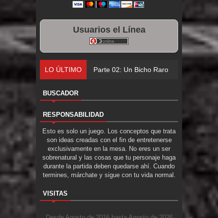
Usuarios el Línea
LO ÚLTIMO
Parte 02: Un Bicho Raro
BUSCADOR
RESPONSABILIDAD
Esto es solo un juego. Los conceptos que trata
son ideas creadas con el fin de entretenerse
exclusivamente en la mesa. No eres un ser
sobrenatural y las cosas que tu personaje haga
durante la partida deben quedarse ahí. Cuando
termines, márchate y sigue con tu vida normal.
VISITAS
Desde Agosto de 2016 hasta Agosto de 2026