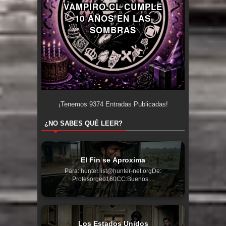
VAMPIRO.CL CUMPLE
10 AÑOS EN LAS
SOMBRAS
¡Tenemos
9374
Entradas Publicadas!
¿NO SABES QUÉ LEER?
El Fin se Aproxima
Para: hunter.list@hunter-net.orgDe:
Profesorgeo160CC:Buenos ...
Los Estados Unidos