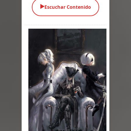
▶️
Escuchar Contenido
Parte 03: Una Piraña en el Bidé
Parte 02: Los Muertos Gobiernan a
los Vivos
Parte 01: Escondido a Plena Luz
Parte 02: El Enemigo de mi Enemigo
Parte 06: Coletazos
Parte 05: Los Horrores del Infierno
Parte 04: Oídos Sordos
Parte 03: La Traición
Parte 02: Vuelve el Hijo Prodigo