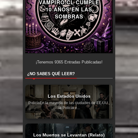
VAMPIRO.CL CUMPLE
10 AÑOS EN LAS
SOMBRAS
¡Tenemos
9365
Entradas Publicadas!
¿NO SABES QUÉ LEER?
Los Estados Unidos
PolicíaEn la mayoría de las ciudades de EE.UU.,
la Policía e...
Los Muertos se Levantan (Relato)