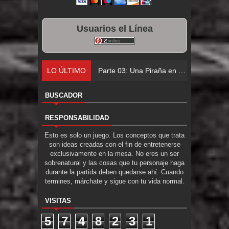
Usuarios el Línea
LO ÚLTIMO
BUSCADOR
RESPONSABILIDAD
Esto es solo un juego. Los conceptos que trata
son ideas creadas con el fin de entretenerse
exclusivamente en la mesa. No eres un ser
sobrenatural y las cosas que tu personaje haga
durante la partida deben quedarse ahí. Cuando
termines, márchate y sigue con tu vida normal.
VISITAS
5
7
4
8
2
3
1