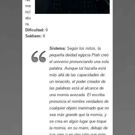
me
ncl
atu
ra
Dificultad:
9
Sekhem:
8
Sistema:
Según los mitos, la
pequeña deidad egipcia Ptah creó
el universo pronunciando una sola
palabra. Aunque tal hazaña está
más allá de las capacidades de
un renacido, el poder creador de
las palabras está al alcance de
una momia avezada. El escriba
pronuncia el nombre verdadero de
cualquier objeto inanimado que no
sea más grande que la momia, y
se crea en algún lugar que toque
la momia, en su mano, debajo de
sus pies o en otro sitio que este