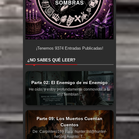
SOMBRAS
¡Tenemos
9374
Entradas Publicadas!
¿NO SABES QUÉ LEER?
Parte 02: El Enemigo de mi Enemigo
He oído, y estoy profundamente conmovido; a tu
voz tiemblan ...
Parte 09: Los Muertos Cuentan
Cuentos
De: Carpintero169 Para: hunter.list@hunter-
net.org Asunto: T...