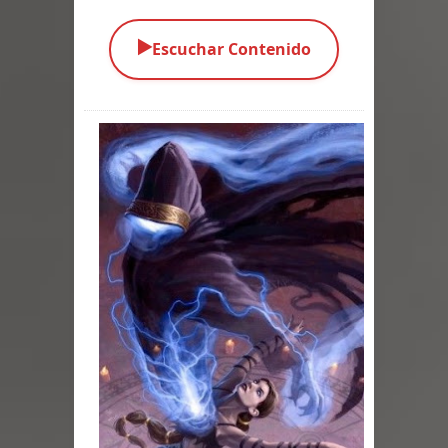
Parte 02: Los Muertos Gobiernan a
▶️
Escuchar Contenido
los Vivos
Parte 01: Escondido a Plena Luz
Parte 02: El Enemigo de mi Enemigo
Parte 06: Coletazos
Parte 05: Los Horrores del Infierno
Parte 04: Oídos Sordos
Parte 03: La Traición
Parte 02: Vuelve el Hijo Prodigo
Parte 03: Reflexiones