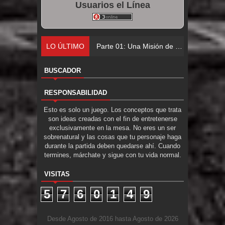
Usuarios el Línea
LO ÚLTIMO
Parte 01: Una Misión de Locos
BUSCADOR
RESPONSABILIDAD
Esto es solo un juego. Los conceptos que trata
son ideas creadas con el fin de entretenerse
exclusivamente en la mesa. No eres un ser
sobrenatural y las cosas que tu personaje haga
durante la partida deben quedarse ahí. Cuando
termines, márchate y sigue con tu vida normal.
VISITAS
5
7
6
0
1
4
9
Desde Agosto de 2016 hasta Agosto de 2026