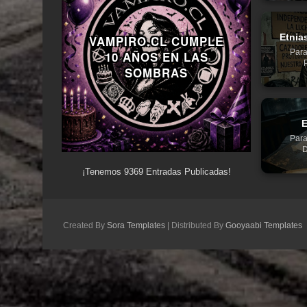
Etnia
VAMPIRO.CL CUMPLE
Para
10 AÑOS EN LAS
SOMBRAS
E
Para
D
¡Tenemos
9369
Entradas Publicadas!
Created By
Sora Templates
| Distributed By
Gooyaabi Templates