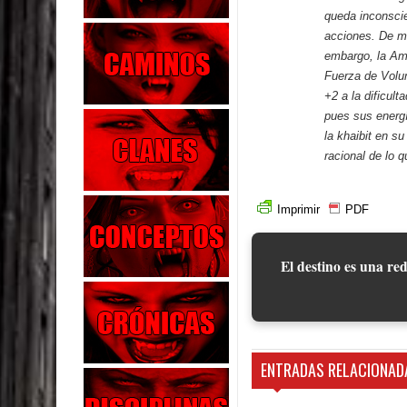
queda inconscie
acciones. De mi
embargo, la Am
Fuerza de Volun
+2 a la dificult
pues sus energ
la khaibit en su
racional de lo 
Imprimir
PDF
El destino es una red
ENTRADAS RELACIONAD