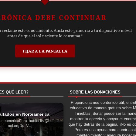
CRÓNICA DEBE CONTINUAR
o reclame este conocimiento. Ancla este grimorio a tu dispositivo móvil
antes de que el sol naciente lo consuma."
FIJAR A LA PANTALLA
ES QUÉ LEER?
SOBRE LAS DONACIONES
Proporcionamos contenido útil, entre
educativo de manera gratuita sobre 
Tinieblas, donar puede ser la man
altados en Norteamérica
mostrar tu aprecio y apoyar el enorme
orteaméricaPara: hunter.list@hunter-
que hay detrás de la página. ¡No es ob
net.orgDe: Viaj...
Pero es una ayuda para cubrir cos
mantenimiento y asegura poder se