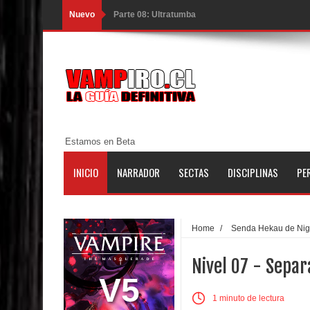
Nuevo
Parte 08: Ultratumba
Parte 07: Asuntos que Resolver
Parte 06: El Trato con los Muertos
Parte 05: Sitiados
Parte 04: Se Descubre el Pastel
Estamos en Beta
Parte 03: Una Piraña en el Bidé
INICIO
NARRADOR
SECTAS
DISCIPLINAS
PE
Parte 02: Los Muertos Gobiernan a los Vivos
Parte 01: Escondido a Plena Luz
Home
/
Senda Hekau de Ni
Parte 02: El Enemigo de mi Enemigo
Nivel 07 - Separ
Parte 06: Coletazos
V5
1 minuto de lectura
Parte 05: Los Horrores del Infierno