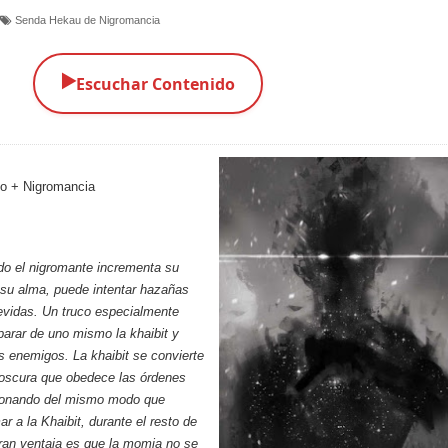
Senda Hekau de Nigromancia
▶️
Escuchar Contenido
o + Nigromancia
o el nigromante incrementa su
 su alma, puede intentar hazañas
vidas. Un truco especialmente
parar de uno mismo la khaibit y
os enemigos. La khaibit se convierte
 oscura que obedece las órdenes
ionando del mismo modo que
r a la Khaibit, durante el resto de
ran ventaja es que la momia no se