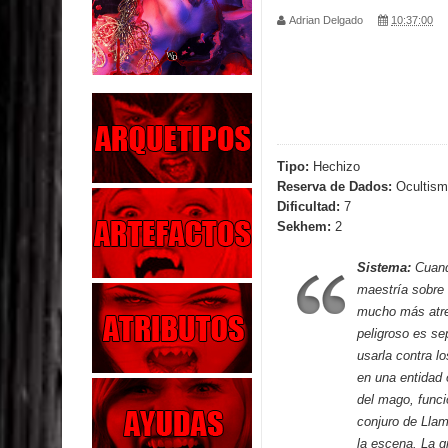
Adrian Delgado
10:37:00
Parte 04: Oídos Sordos
Parte 03: La Traición
Parte 02: Vuelve el Hijo Prodigo
Parte 01: El Comienzo
Tipo:
Hechizo
Reserva de Dados:
Ocultism
Parte 01: El Enemigo Interior
Dificultad:
7
Sekhem:
2
Exaltados y Muertos Vivientes
Sistema:
Cuand
Los Muertos se Levantan (Relato)
maestría sobre
mucho más atre
Los Monstruos más Buscados
peligroso es se
usarla contra l
Parte 09: Los Muertos Cuentan Cuentos
en una entidad
del mago, func
conjuro de Llama
la escena. La g