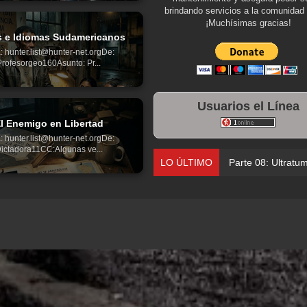
brindando servicios a la comunidad 
¡Muchísimas gracias!
s e Idiomas Sudamericanos
: hunter.list@hunter-net.orgDe:
Profesorgeo160Asunto: Pr...
Usuarios el Línea
l Enemigo en Libertad
: hunter.list@hunter-net.orgDe:
ictadora11CC:Algunas ve...
LO ÚLTIMO
Parte 08: Ultratu