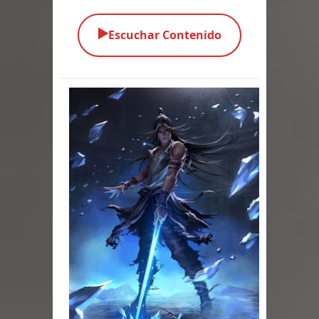
Parte 04: Oídos Sordos
▶️
Escuchar Contenido
Parte 03: La Traición
Parte 02: Vuelve el Hijo Prodigo
Parte 01: El Comienzo
Parte 01: El Enemigo Interior
Exaltados y Muertos Vivientes
Los Muertos se Levantan (Relato)
Los Monstruos más Buscados
Parte 09: Los Muertos Cuentan
Cuentos