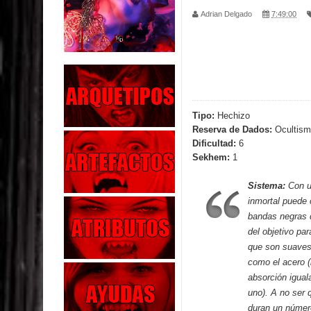
Adrian Delgado
7:49:00
Parte 02: Los Muertos Gobiernan a los Vivos
Parte 01: Escondido a Plena Luz
Parte 02: El Enemigo de mi Enemigo
Parte 06: Coletazos
Tipo:
Hechizo
Reserva de Dados:
Ocultism
Parte 05: Los Horrores del Infierno
Dificultad:
6
Sekhem:
1
Parte 04: Oídos Sordos
Sistema:
Con u
Parte 03: La Traición
inmortal puede 
bandas negras 
Parte 02: Vuelve el Hijo Prodigo
del objetivo par
que son suaves
Parte 03: Reflexiones
como el acero 
absorción igual
uno). A no ser 
duran un númer