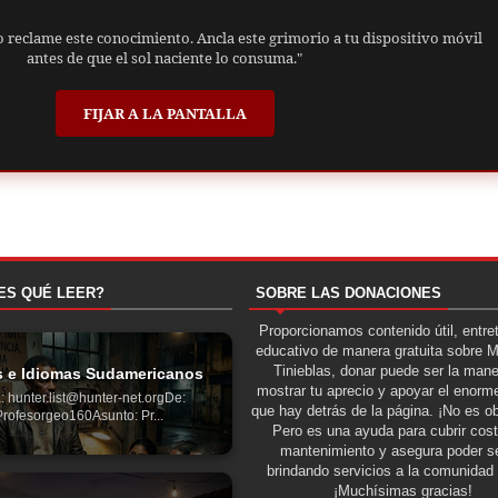
o reclame este conocimiento. Ancla este grimorio a tu dispositivo móvil
antes de que el sol naciente lo consuma."
FIJAR A LA PANTALLA
ES QUÉ LEER?
SOBRE LAS DONACIONES
Proporcionamos contenido útil, entre
educativo de manera gratuita sobre 
Tinieblas, donar puede ser la man
s e Idiomas Sudamericanos
mostrar tu aprecio y apoyar el enorme
: hunter.list@hunter-net.orgDe:
que hay detrás de la página. ¡No es ob
Profesorgeo160Asunto: Pr...
Pero es una ayuda para cubrir cos
mantenimiento y asegura poder se
brindando servicios a la comunidad 
¡Muchísimas gracias!