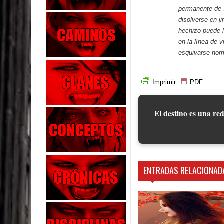
permanente de 
disolverse en j
hechizo puede l
en la línea de v
esquivarse nor
Imprimir
PDF
El destino es una red
ENTRADAS RELACIONAD