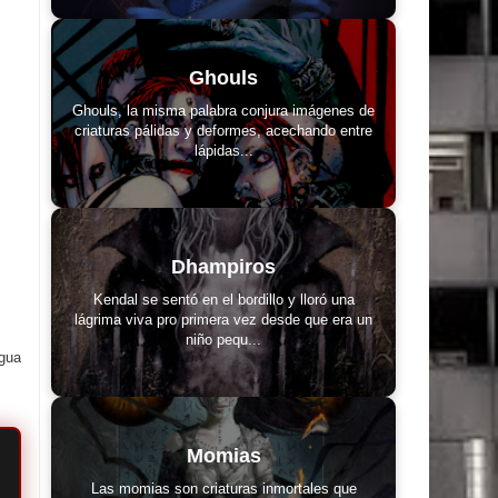
Ghouls
Ghouls, la misma palabra conjura imágenes de
criaturas pálidas y deformes, acechando entre
lápidas...
Dhampiros
Kendal se sentó en el bordillo y lloró una
lágrima viva pro primera vez desde que era un
niño pequ...
igua
Momias
Las momias son criaturas inmortales que