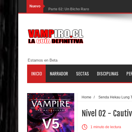
Nuevo
Parte 02: Un Bicho Raro
Parte 01: Una Misión de Locos
Parte 03: Forastero en Tierra Muerta
Parte 10: El Secreto
Parte 09: Los Muertos Cuentan Cuentos
Estamos en Beta
Parte 08: Ultratumba
INICIO
NARRADOR
SECTAS
DISCIPLINAS
PE
Parte 07: Asuntos que Resolver
Parte 06: El Trato con los Muertos
Home
/
Senda Hekau Lung 
Parte 05: Sitiados
Nivel 02 - Cauti
Parte 04: Se Descubre el Pastel
V5
1 minuto de lectura
Parte 03: Una Piraña en el Bidé