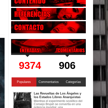
9374
906
Populares
Commentarios
Categorías
Las Revueltas de Los Ángeles y
los Estados Libres Anarquistas
Mientras el experimento soviético del
Consejo Brujah se convertía en una
potencia mundial, una ...