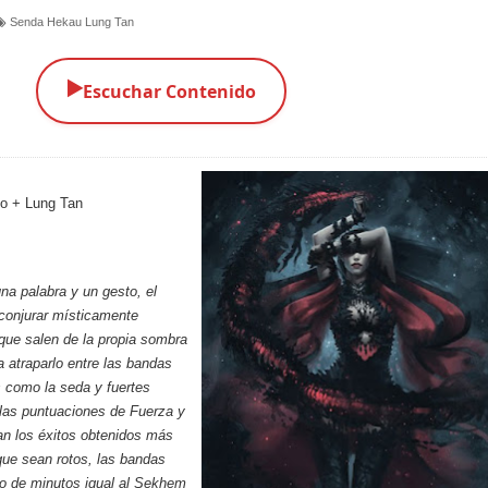
Senda Hekau Lung Tan
▶️
Escuchar Contenido
o + Lung Tan
na palabra y un gesto, el
conjurar místicamente
que salen de la propia sombra
a atraparlo entre las bandas
 como la seda y fuertes
(las puntuaciones de Fuerza y
an los éxitos obtenidos más
que sean rotos, las bandas
o de minutos igual al Sekhem