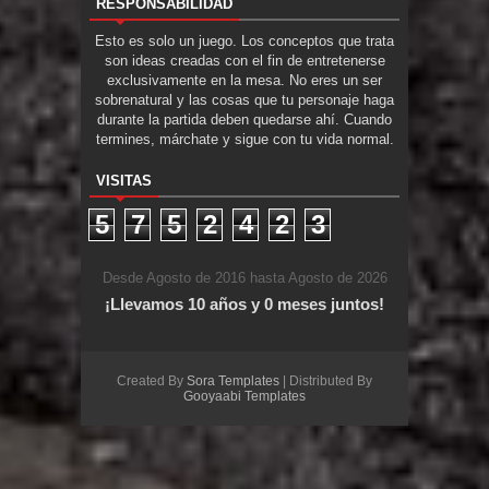
RESPONSABILIDAD
Esto es solo un juego. Los conceptos que trata
son ideas creadas con el fin de entretenerse
exclusivamente en la mesa. No eres un ser
sobrenatural y las cosas que tu personaje haga
durante la partida deben quedarse ahí. Cuando
termines, márchate y sigue con tu vida normal.
VISITAS
5
7
5
2
4
2
3
Desde Agosto de 2016 hasta Agosto de 2026
¡Llevamos 10 años y 0 meses juntos!
Created By
Sora Templates
| Distributed By
Gooyaabi Templates