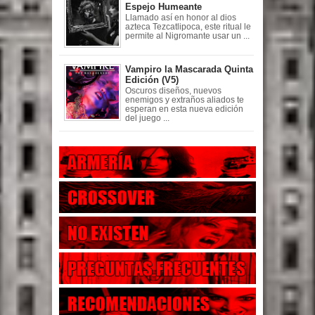
Espejo Humeante
Llamado así en honor al dios
azteca Tezcatlipoca, este ritual le
permite al Nigromante usar un ...
Vampiro la Mascarada Quinta
Edición (V5)
Oscuros diseños, nuevos
enemigos y extraños aliados te
esperan en esta nueva edición
del juego ...