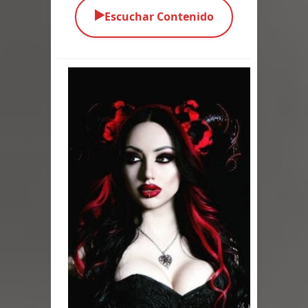
▶️
Escuchar Contenido
Parte 03: Una Piraña en el Bidé
Parte 02: Los Muertos Gobiernan a
los Vivos
Parte 01: Escondido a Plena Luz
Parte 02: El Enemigo de mi Enemigo
Parte 06: Coletazos
Parte 05: Los Horrores del Infierno
Parte 04: Oídos Sordos
Parte 03: La Traición
Parte 02: Vuelve el Hijo Prodigo