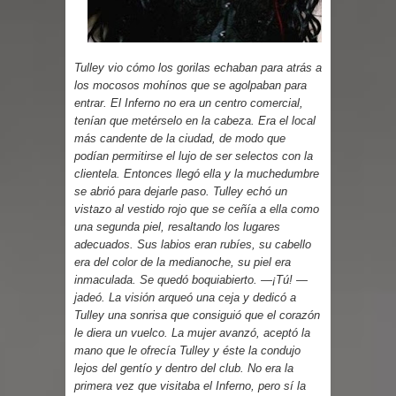
Parte 03: Reflexiones
Tulley vio cómo los gorilas echaban para atrás a
los mocosos mohínos que se agolpaban para
entrar. El Inferno no era un centro comercial,
tenían que metérselo en la cabeza. Era el local
más candente de la ciudad, de modo que
podían permitirse el lujo de ser selectos con la
clientela. Entonces llegó ella y la muchedumbre
se abrió para dejarle paso. Tulley echó un
vistazo al vestido rojo que se ceñía a ella como
una segunda piel, resaltando los lugares
adecuados. Sus labios eran rubíes, su cabello
era del color de la medianoche, su piel era
inmaculada. Se quedó boquiabierto. —¡Tú! —
jadeó. La visión arqueó una ceja y dedicó a
Tulley una sonrisa que consiguió que el corazón
le diera un vuelco. La mujer avanzó, aceptó la
mano que le ofrecía Tulley y éste la condujo
lejos del gentío y dentro del club. No era la
primera vez que visitaba el Inferno, pero sí la