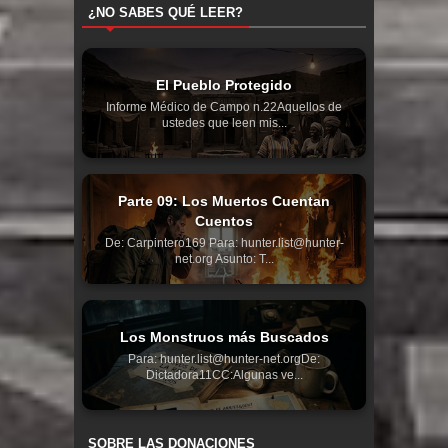
¿NO SABES QUÉ LEER?
El Pueblo Protegido
Informe Médico de Campo n.22Aquellos de
ustedes que leen mis...
Parte 09: Los Muertos Cuentan
Cuentos
De: Carpintero169 Para: hunter.list@hunter-
net.org Asunto: T...
Los Monstruos más Buscados
Para: hunter.list@hunter-net.orgDe:
Dictadora11CC:Algunas ve...
SOBRE LAS DONACIONES