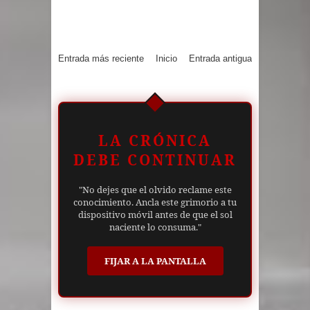
Entrada más reciente
Inicio
Entrada antigua
LA CRÓNICA
DEBE CONTINUAR
"No dejes que el olvido reclame este
conocimiento. Ancla este grimorio a tu
dispositivo móvil antes de que el sol
naciente lo consuma."
FIJAR A LA PANTALLA