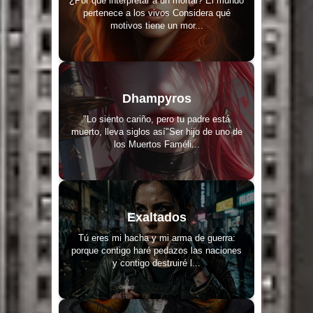
¿Por qué interpretar a un mortal? El mundo
pertenece a los vivos Considera qué
motivos tiene un mor...
Dhampyros
"Lo siento cariño, pero tu padre está
muerto, lleva siglos así"Ser hijo de uno de
los Muertos Faméli...
Exaltados
Tú eres mi hacha y mi arma de guerra:
porque contigo haré pedazos las naciones
y contigo destruiré l...