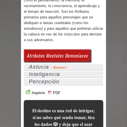
como el pensamiento, la memoria, el
Parte 02: Un Bicho Raro
razonamiento, la consciencia, el aprendizaje y
el tiempo de reacción. Son los Atributos
primarios para aquellos personajes que se
dediquen a tareas cerebrales (como los
estudiosos) y para aquellos que prefieran utilizar
la cabeza en vez de los músculos para derrotar
a sus adversarios.
Atributos Mentales Demoníacos
Astucia
- Nuevo!!
Inteligencia
Percepción
Imprimir
PDF
El destino es una red de intrigas;
si no sabes qué senda tomar, tira
los dados 🎲 y deja que el azar