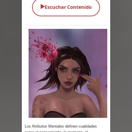
▶️
Escuchar Contenido
Parte 02: Los Muertos Gobiernan a
los Vivos
Parte 01: Escondido a Plena Luz
Parte 02: El Enemigo de mi Enemigo
Parte 06: Coletazos
Parte 05: Los Horrores del Infierno
Parte 04: Oídos Sordos
Parte 03: La Traición
Parte 02: Vuelve el Hijo Prodigo
Parte 03: Reflexiones
Los Atributos Mentales definen cualidades