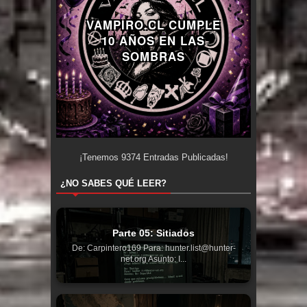
VAMPIRO.CL CUMPLE
10 AÑOS EN LAS
SOMBRAS
¡Tenemos
9374
Entradas Publicadas!
¿NO SABES QUÉ LEER?
Parte 05: Sitiados
De: Carpintero169 Para: hunter.list@hunter-
net.org Asunto: I...