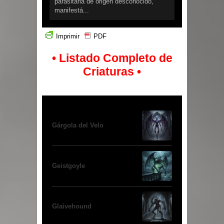
parasitaria de origen desconocido,
manifestá...
Imprimir
PDF
• Listado Completo de
Criaturas •
Gárgola del Velo
Geistgoyle
Glaivehound