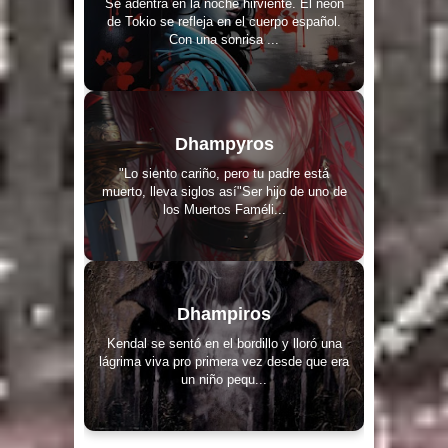
Se adentra en la noche hirviente. El neón
de Tokio se refleja en el cuerpo español.
Con una sonrisa ...
Dhampyros
"Lo siento cariño, pero tu padre está
muerto, lleva siglos así"Ser hijo de uno de
los Muertos Faméli...
Dhampiros
Kendal se sentó en el bordillo y lloró una
lágrima viva pro primera vez desde que era
un niño pequ...