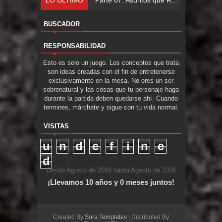
BUSCADOR
RESPONSABILIDAD
Esto es solo un juego. Los conceptos que trata
son ideas creadas con el fin de entretenerse
exclusivamente en la mesa. No eres un ser
sobrenatural y las cosas que tu personaje haga
durante la partida deben quedarse ahí. Cuando
termines, márchate y sigue con tu vida normal.
VISITAS
u
n
d
e
f
i
n
e
d
Desde Agosto de 2016 hasta Agosto de 2026
¡Llevamos 10 años y 0 meses juntos!
Created By
Sora Templates
| Distributed By