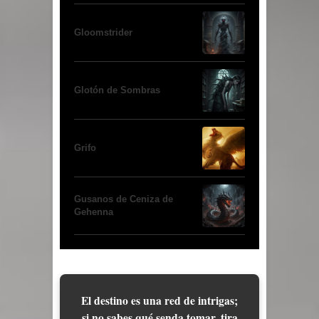
Gloomstrider
Glotón de Sombras
Grifo
Gusanos de Ceniza de
Gehenna
El destino es una red de intrigas;
si no sabes qué senda tomar, tira