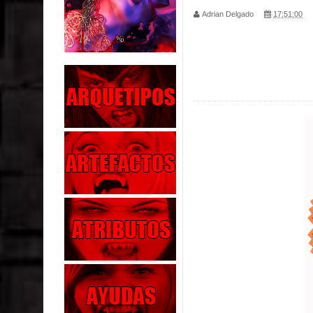
Adrian Delgado
17:51:00
Parte 02: El Enemigo de mi Enemigo
Parte 06: Coletazos
Parte 05: Los Horrores del Infierno
Parte 04: Oídos Sordos
Parte 03: La Traición
Parte 02: Vuelve el Hijo Prodigo
Parte 03: Reflexiones
Parte 02: Un Bicho Raro
Parte 01: Una Misión de Locos