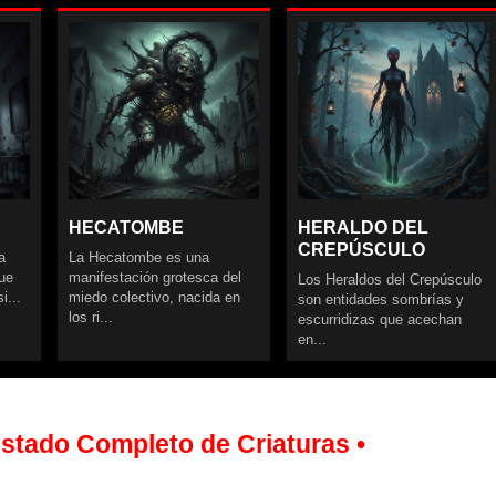
HECATOMBE
HERALDO DEL
CREPÚSCULO
a
La Hecatombe es una
que
manifestación grotesca del
Los Heraldos del Crepúsculo
i...
miedo colectivo, nacida en
son entidades sombrías y
los ri...
escurridizas que acechan
en...
istado Completo de Criaturas •