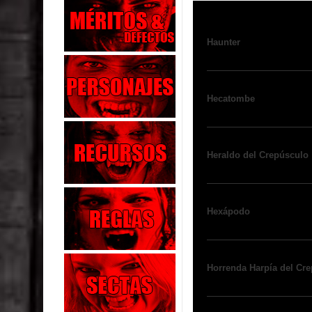
Haunter
Hecatombe
Heraldo del Crepúsculo
Hexápodo
Horrenda Harpía del Cr