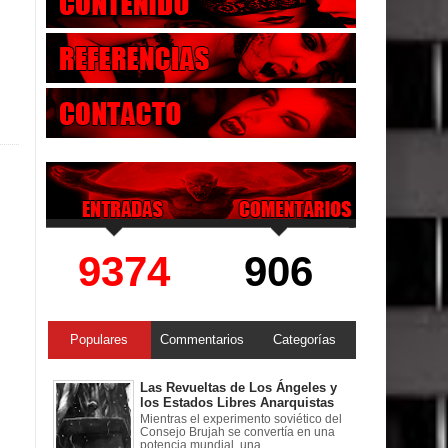
9374
906
Populares
Commentarios
Categorías
Las Revueltas de Los Ángeles y
los Estados Libres Anarquistas
Mientras el experimento soviético del
Consejo Brujah se convertía en una
potencia mundial, una ...