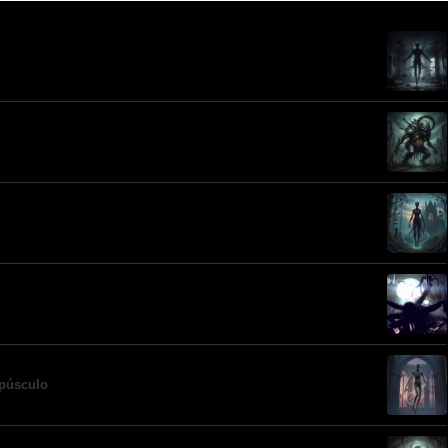
epúsculo