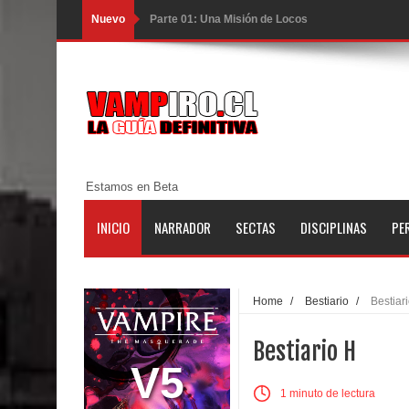
Nuevo
Parte 03: Forastero en Tierra Muerta
Parte 10: El Secreto
Parte 09: Los Muertos Cuentan Cuentos
Parte 08: Ultratumba
Parte 07: Asuntos que Resolver
Estamos en Beta
Parte 06: El Trato con los Muertos
INICIO
NARRADOR
SECTAS
DISCIPLINAS
PE
Parte 05: Sitiados
Parte 04: Se Descubre el Pastel
Home
/
Bestiario
/
Bestiar
Parte 03: Una Piraña en el Bidé
Bestiario H
Parte 02: Los Muertos Gobiernan a los Vivos
V5
1 minuto de lectura
Parte 01: Escondido a Plena Luz