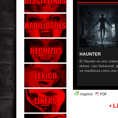
HAUNTER
El Haunter es una criatur
etérea, casi fantasmal, 
se manifiesta como una s
Imprimir
PDF
• L