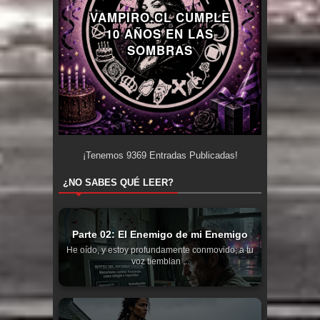
VAMPIRO.CL CUMPLE
10 AÑOS EN LAS
SOMBRAS
¡Tenemos
9369
Entradas Publicadas!
¿NO SABES QUÉ LEER?
Parte 02: El Enemigo de mi Enemigo
He oído, y estoy profundamente conmovido; a tu
voz tiemblan ...