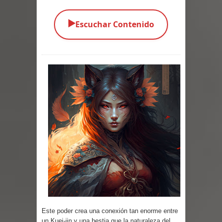
Parte 05: Los Horrores del Infierno
▶️
Escuchar Contenido
Parte 04: Oídos Sordos
Parte 03: La Traición
Parte 02: Vuelve el Hijo Prodigo
Parte 01: El Comienzo
Parte 01: El Enemigo Interior
Exaltados y Muertos Vivientes
Los Muertos se Levantan (Relato)
Los Monstruos más Buscados
Parte 09: Los Muertos Cuentan
Este poder crea una conexión tan enorme entre
un Kuei-jin y una bestia que la naturaleza del