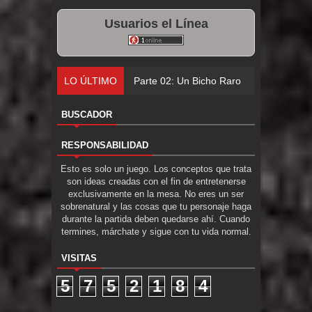
Usuarios el Línea
LO ÚLTIMO
Parte 02: Un Bicho Raro
BUSCADOR
RESPONSABILIDAD
Esto es solo un juego. Los conceptos que trata
son ideas creadas con el fin de entretenerse
exclusivamente en la mesa. No eres un ser
sobrenatural y las cosas que tu personaje haga
durante la partida deben quedarse ahí. Cuando
termines, márchate y sigue con tu vida normal.
VISITAS
5
7
5
2
1
8
4