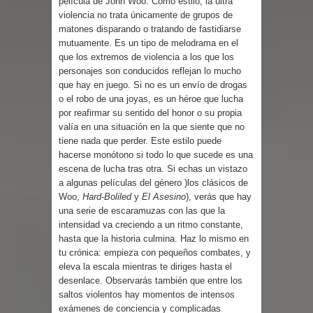
película de John Woo. Como estilo, la ultra
violencia no trata únicamente de grupos de
matones disparando o tratando de fastidiarse
mutuamente. Es un tipo de melodrama en el
que los extremos de violencia a los que los
personajes son conducidos reflejan lo mucho
que hay en juego. Si no es un envío de drogas
o el robo de una joyas, es un héroe que lucha
por reafirmar su sentido del honor o su propia
valía en una situación en la que siente que no
tiene nada que perder. Este estilo puede
hacerse monótono si todo lo que sucede es una
escena de lucha tras otra. Si echas un vistazo
a algunas películas del género )los clásicos de
Woo,
Hard-Boliled
y
El Asesino
), verás que hay
una serie de escaramuzas con las que la
intensidad va creciendo a un ritmo constante,
hasta que la historia culmina. Haz lo mismo en
tu crónica: empieza con pequeños combates, y
eleva la escala mientras te diriges hasta el
desenlace. Observarás también que entre los
saltos violentos hay momentos de intensos
exámenes de conciencia y complicadas