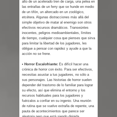
alto de un acelerado tren de carga, una pelea en
las entrañas de un ferry que se hunde en medio
de un tifón, un altercado en un zoológico,
etcétera. Algunas distracciones más allá del
simple objetivo de matar al enemigo son otros
efectivos recursos dramáticos. Transeúntes
inocentes, peligros medioambientales, límites
de tiempo, cualquier cosa que pienses que sirva
para limitar la libertad de los jugadores, les
obligue a pensar con rapidez y ayude a que la
acción no se frene.
• Horror Escalofriante:
Es difícil hacer una
crónica de horror con éxito. Para ser efectivos,
necesitas asustar a tus jugadores, no sólo a
sus personajes. Las historias de horror suelen
depender del trastorno de lo familiar para lograr
su efecto, así que elimina el entorno y los
recursos habituales para los jugadores y
fuérzalos a confiar en su ingenio. Una reunión
de rutina que se vuelve extraña de repente, una
pauta de acontecimientos que parece ser
aleatoria pero que está siendo dirigida