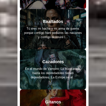
Exaltados
Tú eres mi hacha y mi arma de guerra:
porque contigo haré pedazos las naciones
y contigo destruiré l...
Cazadores
En el mundo de Vampiro: La Mascarada,
hasta los depredadores tienen
depredadores. La Estirpe se al...
Gitanos