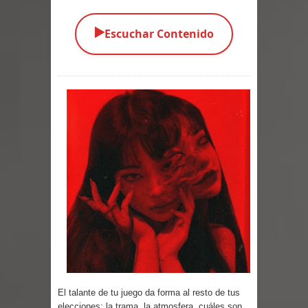
Parte 03: Una Piraña en el Bidé
▶️
Escuchar Contenido
Parte 02: Los Muertos Gobiernan a
los Vivos
Parte 01: Escondido a Plena Luz
Parte 02: El Enemigo de mi Enemigo
Parte 06: Coletazos
Parte 05: Los Horrores del Infierno
Parte 04: Oídos Sordos
Parte 03: La Traición
Parte 02: Vuelve el Hijo Prodigo
El talante de tu juego da forma al resto de tus
elecciones; la trama, la atmosfera, cuáles son