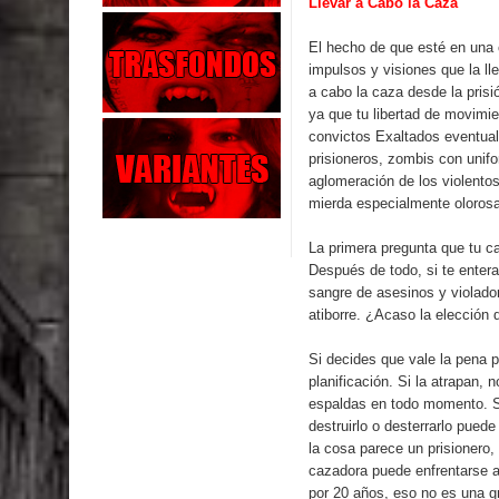
Llevar a Cabo la Caza
El hecho de que esté en una 
impulsos y visiones que la ll
a cabo la caza desde la prisi
ya que tu libertad de movimie
convictos Exaltados eventua
prisioneros, zombis con unifo
aglomeración de los violento
mierda especialmente olorosa
La primera pregunta que tu ca
Después de todo, si te entera
sangre de asesinos y violado
atiborre. ¿Acaso la elección
Si decides que vale la pena p
planificación. Si la atrapan, 
espaldas en todo momento. Si
destruirlo o desterrarlo pued
la cosa parece un prisionero
cazadora puede enfrentarse a
por 20 años, eso no es una g