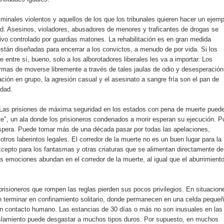
minales violentos y aquellos de los que los tribunales quieren hacer un ejemp
. Asesinos, violadores, abusadores de menores y traficantes de drogas se
ivo controlado por guardias matones. La rehabilitación es en gran medida
 están diseñadas para encerrar a los convictos, a menudo de por vida. Si los
entre sí, bueno, solo a los alborotadores liberales les va a importar. Los
mas de moverse libremente a través de tales jaulas de odio y desesperación
ación en grupo, la agresión casual y el asesinato a sangre fría son el pan de
idad.
Las prisiones de máxima seguridad en los estados con pena de muerte pued
te", un ala donde los prisioneros condenados a morir esperan su ejecución. P
 espera. Puede tomar más de una década pasar por todas las apelaciones,
tros laberintos legales. El corredor de la muerte no es un buen lugar para la
cepto para los fantasmas y otras criaturas que se alimentan directamente de
s emociones abundan en el corredor de la muerte, al igual que el aburrimiento
risioneros que rompen las reglas pierden sus pocos privilegios. En situacion
 terminar en confinamiento solitario, donde permanecen en una celda peque
gún contacto humano. Las estancias de 30 días o más no son inusuales en las
islamiento puede desgastar a muchos tipos duros. Por supuesto, en muchos