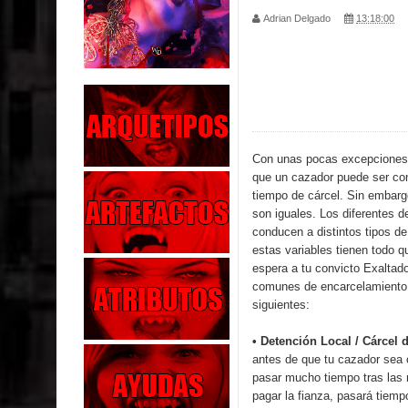
Adrian Delgado
13:18:00
Parte 04: Oídos Sordos
Parte 03: La Traición
Parte 02: Vuelve el Hijo Prodigo
Parte 01: El Comienzo
Con unas pocas excepciones,
que un cazador puede ser co
Parte 01: El Enemigo Interior
tiempo de cárcel. Sin embarg
son iguales. Los diferentes de
Exaltados y Muertos Vivientes
conducen a distintos tipos d
estas variables tienen todo q
Los Muertos se Levantan (Relato)
espera a tu convicto Exaltad
comunes de encarcelamiento 
Los Monstruos más Buscados
siguientes:
Parte 09: Los Muertos Cuentan Cuentos
• Detención Local / Cárcel
antes de que tu cazador sea
pasar mucho tiempo tras las 
pagar la fianza, pasará tiemp