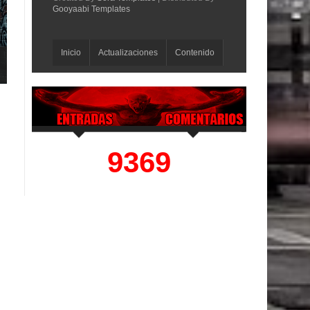
Gooyaabi Templates
Inicio
Actualizaciones
Contenido
Referencias
9369