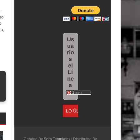
s
so
o
sa,
Us
ua
rio
s
el
Lí
ne
a
LO ÚLTIMO
Parte 08: Ultratumba
Created By
Sora Templates
| Distributed By