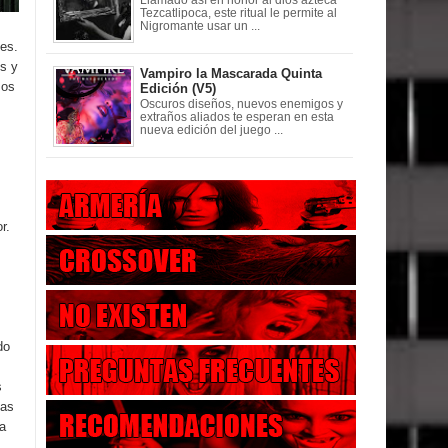
Llamado así en honor al dios azteca
Tezcatlipoca, este ritual le permite al
Nigromante usar un ...
es.
s y
Vampiro la Mascarada Quinta
sos
Edición (V5)
Oscuros diseños, nuevos enemigos y
extraños aliados te esperan en esta
nueva edición del juego ...
r.
do
s
tas
la