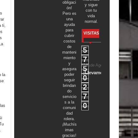
obligaci
y sigue
ón!
con tu
os
Pero es
vida
una
var
normal.
ayuda
 ti,
para
os
VISITAS
cubrir
s
costos
La
de
5
manteni
7
miento
y
Desde Agosto de 2016 hasta A
5
asegura
¡Llevamos 10 años y 0 me
poder
 la
0
seguir
 se
2
brindan
do
7
servicio
s a la
0
 las
comuni
dad
Si
rolera.
Tu
¡Muchís
imas
a
gracias!