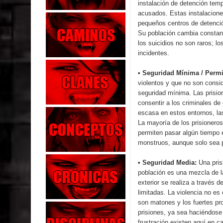
instalación de detención temp
acusados. Estas instalacion
pequeños centros de detenci
Su población cambia constan
los suicidios no son raros; l
incidentes.
• Seguridad Mínima / Permi
violentos y que no son consi
seguridad mínima. Las prisio
consentir a los criminales de
escasa en estos entornos, la
La mayoría de los prisionero
permiten pasar algún tiempo 
monstruos, aunque solo sea p
• Seguridad Media:
Una pris
población es una mezcla de l
exterior se realiza a través 
limitadas. La violencia no e
son matones y los fuertes pr
prisiones, ya sea haciéndose 
frustración existen aquí en c