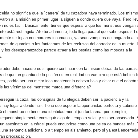
celda no significa que la "carrera" de tu cazadora haya terminado. Los mism
evaron a la misión en primer lugar la siguen a donde quiera que vaya. Pero lle
ón no es fácil. Básicamente, tienes que esperar a que los monstruos vengan a
nto está restringida. Afortunadamente, todo llega para el que sabe esperar. L
lmente se topan con horrores inhumanos, ya sean vampiros desangrando a lo
rmes de guardias o los fantasmas de los reclusos del corredor de la muerte. 
s y los desesperanzados parece atraer a las bestias como las moscas a la
.
zador debe hacerse es si quiere continuar con la misión detrás de las barras.
s de que un guardia de la prisión es en realidad un vampiro que está bebiendo
res, podría ser una mejor idea mantener la cabeza baja y dejar que el cabrón
 de las víctimas del monstruo marca una diferencia?
erseguir la caza, las consignas de tu elegida deben ser la paciencia y la
no hay lugar a donde huir. Tiene que esperar la oportunidad perfecta y cubrirse
 el monstruo no tiene una identidad mortal (un fantasma, por ejemplo),
e requerir simplemente conseguir algo de tiempo a solas y sin ser observada. 
, un asesinato en la cárcel puede encubrirse como una pelea de bandas más. 
 una sentencia adicional o a tiempo en aislamiento, pero si ya está encerrad
ran preocupación.