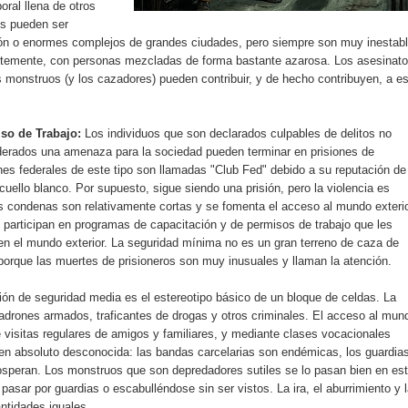
oral llena de otros
es pueden ser
ón o enormes complejos de grandes ciudades, pero siempre son muy inestabl
temente, con personas mezcladas de forma bastante azarosa. Los asesinato
os monstruos (y los cazadores) pueden contribuir, y de hecho contribuyen, a e
so de Trabajo:
Los individuos que son declarados culpables de delitos no
derados una amenaza para la sociedad pueden terminar en prisiones de
nes federales de este tipo son llamadas "Club Fed" debido a su reputación de
 cuello blanco. Por supuesto, sigue siendo una prisión, pero la violencia es
s condenas son relativamente cortas y se fomenta el acceso al mundo exterio
s participan en programas de capacitación y de permisos de trabajo que les
en el mundo exterior. La seguridad mínima no es un gran terreno de caza de
orque las muertes de prisioneros son muy inusuales y llaman la atención.
ión de seguridad media es el estereotipo básico de un bloque de celdas. La
adrones armados, traficantes de drogas y otros criminales. El acceso al mun
de visitas regulares de amigos y familiares, y mediante clases vocacionales
s en absoluto desconocida: las bandas carcelarias son endémicas, los guardia
osperan. Los monstruos que son depredadores sutiles se lo pasan bien en es
pasar por guardias o escabulléndose sin ser vistos. La ira, el aburrimiento y 
antidades iguales.