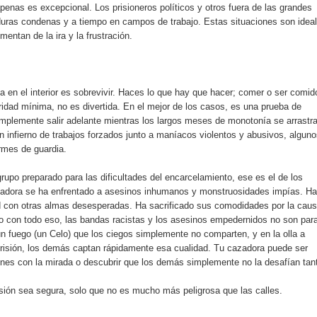
penas es excepcional. Los prisioneros políticos y otros fuera de las grandes
uras condenas y a tiempo en campos de trabajo. Estas situaciones son idea
entan de la ira y la frustración.
a en el interior es sobrevivir. Haces lo que hay que hacer; comer o ser comid
uridad mínima, no es divertida. En el mejor de los casos, es una prueba de
implemente salir adelante mientras los largos meses de monotonía se arrastr
n infierno de trabajos forzados junto a maníacos violentos y abusivos, algun
rmes de guardia.
rupo preparado para las dificultades del encarcelamiento, ese es el de los
azadora se ha enfrentado a asesinos inhumanos y monstruosidades impías. Ha
d con otras almas desesperadas. Ha sacrificado sus comodidades por la caus
o con todo eso, las bandas racistas y los asesinos empedernidos no son par
un fuego (un Celo) que los ciegos simplemente no comparten, y en la olla a
risión, los demás captan rápidamente esa cualidad. Tu cazadora puede ser
ones con la mirada o descubrir que los demás simplemente no la desafían tan
isión sea segura, solo que no es mucho más peligrosa que las calles.