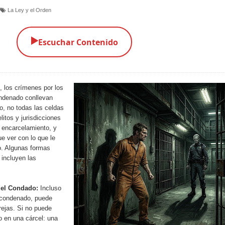
La Ley y el Orden
▶️
Escuchar Contenido
 los crímenes por los
ndenado conllevan
o, no todas las celdas
litos y jurisdicciones
e encarcelamiento, y
ue ver con lo que le
o. Algunas formas
incluyen las
 del Condado:
Incluso
 condenado, puede
rejas. Si no puede
o en una cárcel: una