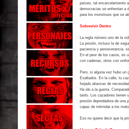
países, tal encarcelamiento a
democracias se enfrentan a d
para los monstruos que se alim
Sobrevivir Dentro
La regla número uno de la vid
La prisión, incluso la de seg
paciencia y perseverancia: s
En el peor de los casos, es u
con cadenas, otros con unifo
Pero, si alguna vez hubo un g
Exaltados. En la calle, tu c
forjado alianzas de necesida
Ha ido a la guerra. Comparad
tanto. Los cazadores tienen 
presión depredadora de una p
capaz de intimidar a los mat
Eso no quiere decir que la pr