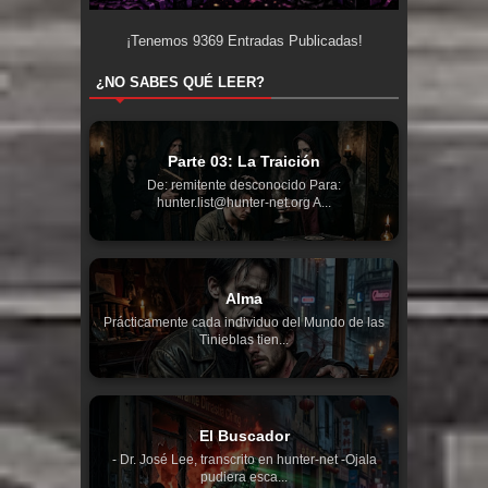
¡Tenemos
9369
Entradas Publicadas!
¿NO SABES QUÉ LEER?
Parte 03: La Traición
De: remitente desconocido Para:
hunter.list@hunter-net.org A...
Alma
Prácticamente cada individuo del Mundo de las
Tinieblas tien...
El Buscador
- Dr. José Lee, transcrito en hunter-net -Ojala
pudiera esca...