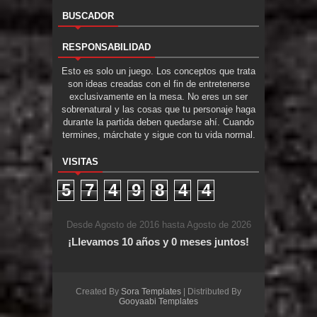
BUSCADOR
RESPONSABILIDAD
Esto es solo un juego. Los conceptos que trata
son ideas creadas con el fin de entretenerse
exclusivamente en la mesa. No eres un ser
sobrenatural y las cosas que tu personaje haga
durante la partida deben quedarse ahí. Cuando
termines, márchate y sigue con tu vida normal.
VISITAS
5
7
4
9
8
4
4
Desde Agosto de 2016 hasta Agosto de 2026
¡Llevamos 10 años y 0 meses juntos!
Created By
Sora Templates
| Distributed By
Gooyaabi Templates