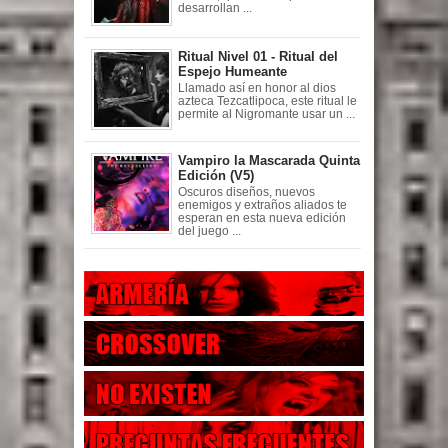
desarrollan ...
Ritual Nivel 01 - Ritual del
Espejo Humeante
Llamado así en honor al dios
azteca Tezcatlipoca, este ritual le
permite al Nigromante usar un ...
Vampiro la Mascarada Quinta
Edición (V5)
Oscuros diseños, nuevos
enemigos y extraños aliados te
esperan en esta nueva edición
del juego ...