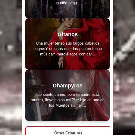
un niño pequ...
Gitanos
Una mujer tensó sus largos cabellos
negrosY en esas cuerdas punteó tenue
músicaY murciélagos con car...
Dhampyros
"Lo siento cariño, pero tu padre está
muerto, lleva siglos así"Ser hijo de uno de
los Muertos Faméli...
Otras Criaturas