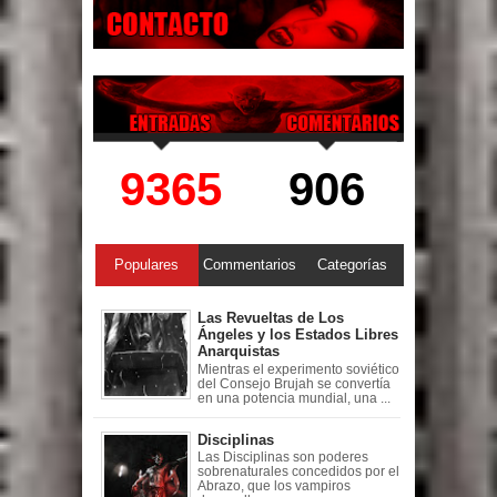
9365
906
Populares
Commentarios
Categorías
Las Revueltas de Los
Ángeles y los Estados Libres
Anarquistas
Mientras el experimento soviético
del Consejo Brujah se convertía
en una potencia mundial, una ...
Disciplinas
Las Disciplinas son poderes
sobrenaturales concedidos por el
Abrazo, que los vampiros