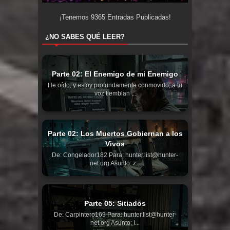
¡Tenemos
9365
Entradas Publicadas!
¿NO SABES QUÉ LEER?
Parte 02: El Enemigo de mi Enemigo
He oído, y estoy profundamente conmovido; a tu
voz tiemblan ...
Parte 02: Los Muertos Gobiernan a los
Vivos
De: Congelador182 Para: hunter.list@hunter-
net.org Asunto: z...
Parte 05: Sitiados
De: Carpintero169 Para: hunter.list@hunter-
net.org Asunto: I...