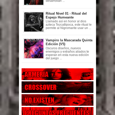
desarrollan ...
Ritual Nivel 01 - Ritual del
Espejo Humeante
Llamado así en honor al dios
azteca Tezcatlipoca, este ritual le
permite al Nigromante usar un ...
Vampiro la Mascarada Quinta
Edición (V5)
Oscuros diseños, nuevos
enemigos y extraños aliados te
esperan en esta nueva edición
del juego ...