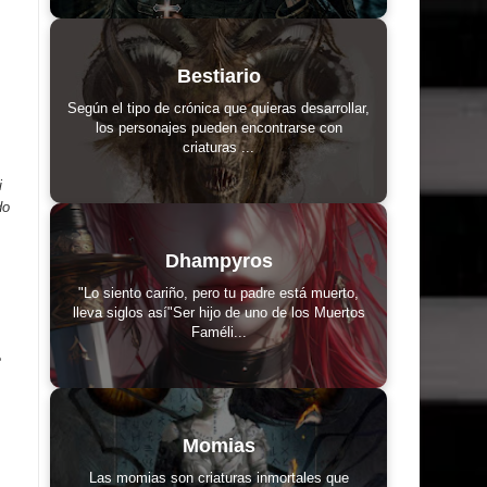
Bestiario
Según el tipo de crónica que quieras desarrollar,
los personajes pueden encontrarse con
criaturas ...
i
do
Dhampyros
"Lo siento cariño, pero tu padre está muerto,
lleva siglos así"Ser hijo de uno de los Muertos
Faméli...
e
Momias
Las momias son criaturas inmortales que