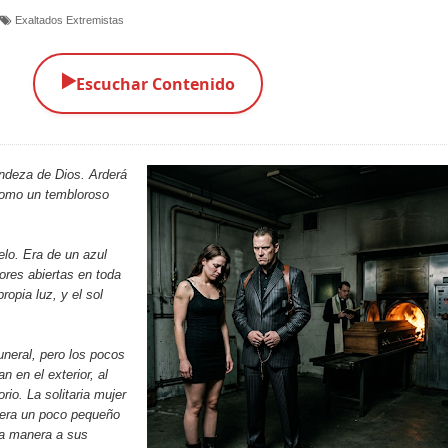
Exaltados Extremistas
▶️
Escuchar Contenido
andeza de Dios. Arderá
como un tembloroso
elo. Era de un azul
lores abiertas en toda
propia luz, y el sol
uneral, pero los pocos
n en el exterior, al
rio. La solitaria mujer
 era un poco pequeño
la manera a sus