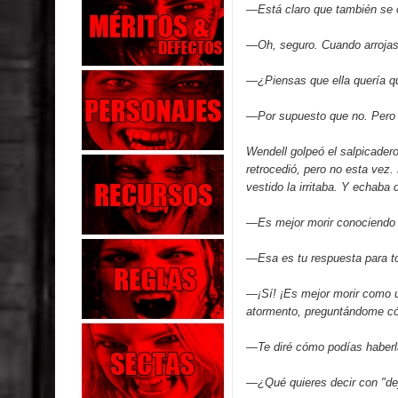
—Está claro que también se c
—Oh, seguro. Cuando arrojas 
—¿Piensas que ella quería qu
—Por supuesto que no. Pero m
Wendell golpeó el salpicadero
retrocedió, pero no esta vez. 
vestido la irritaba. Y echaba
—Es mejor morir conociendo l
—Esa es tu respuesta para tod
—¡Sí! ¡Es mejor morir como u
atormento, preguntándome có
—Te diré cómo podías haberla 
—¿Qué quieres decir con "dej