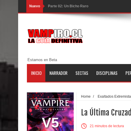
Nuevo
Parte 02: Un Bicho Raro
Parte 01: Una Misión de Locos
Parte 03: Forastero en Tierra Muerta
Parte 10: El Secreto
Parte 09: Los Muertos Cuentan Cuentos
Estamos en Beta
Parte 08: Ultratumba
INICIO
NARRADOR
SECTAS
DISCIPLINAS
PE
Parte 07: Asuntos que Resolver
Parte 06: El Trato con los Muertos
Home
/
Exaltados Extremist
Parte 05: Sitiados
La Última Cruzad
Parte 04: Se Descubre el Pastel
V5
21 minutos de lectura
Parte 03: Una Piraña en el Bidé