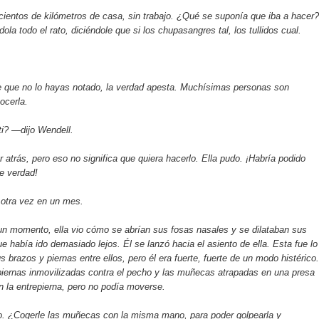
cientos de kilómetros de casa, sin trabajo. ¿Qué se suponía que iba a hacer?
la todo el rato, diciéndole que si los chupasangres tal, los tullidos cual.
 que no lo hayas notado, la verdad apesta. Muchísimas personas son
ocerla.
i? —dijo Wendell.
atrás, pero eso no significa que quiera hacerlo. Ella pudo. ¡Habría podido
de verdad!
otra vez en un mes.
 un momento, ella vio cómo se abrían sus fosas nasales y se dilataban sus
ue había ido demasiado lejos. Él se lanzó hacia el asiento de ella. Esta fue lo
 brazos y piernas entre ellos, pero él era fuerte, fuerte de un modo histérico.
 piernas inmovilizadas contra el pecho y las muñecas atrapadas en una presa
en la entrepierna, pero no podía moverse.
go. ¿Cogerle las muñecas con la misma mano, para poder golpearla y