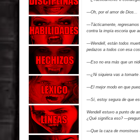
—Oh, por el amor de Dios...
—Tácticamente, regresamos a
contra la impía escoria que 
—Wendell, están todos muerto
pedazos a todos con esa cosa
—Eso no era más que un nid
—¿Ni siquiera vas a tomarte u
—El mejor modo en que puedo 
—Sí, estoy segura de que eso
Wendell estuvo a punto de arra
¿Qué significa eso? —pregun
—Que la caza de monstruos e