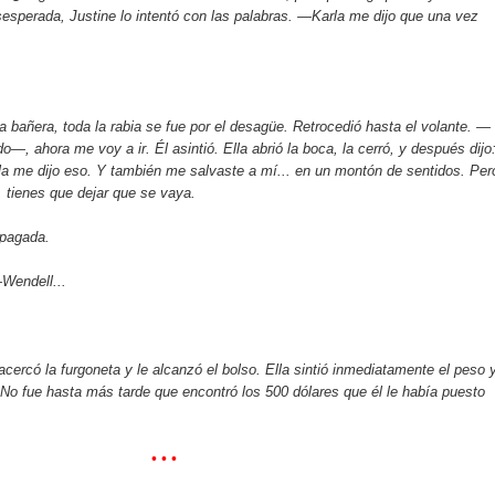
sesperada, Justine lo intentó con las palabras. —Karla me dijo que una vez
 bañera, toda la rabia se fue por el desagüe. Retrocedió hasta el volante. —
o—, ahora me voy a ir. Él asintió. Ella abrió la boca, la cerró, y después dij
lla me dijo eso. Y también me salvaste a mí... en un montón de sentidos. Per
, tienes que dejar que se vaya.
pagada.
—Wendell...
cercó la furgoneta y le alcanzó el bolso. Ella sintió inmediatamente el peso 
r. No fue hasta más tarde que encontró los 500 dólares que él le había puesto
• • •