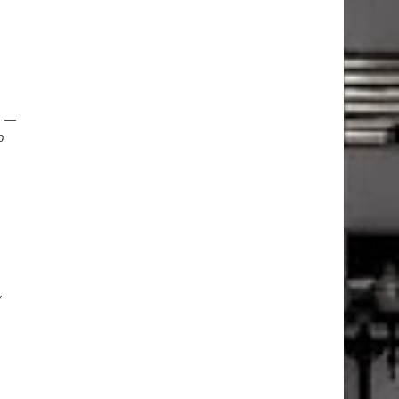
o: —
o
y