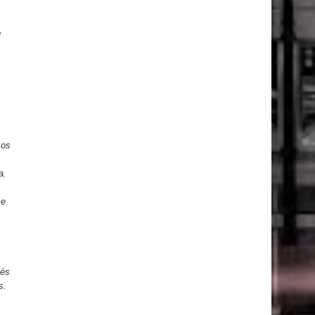
o
Los
a.
se
cés
s.