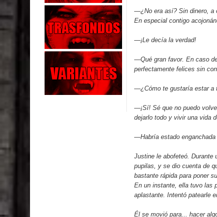
—¿No era así? Sin dinero, a 
En especial contigo acojonándo
—¡Le decía la verdad!
—Qué gran favor. En caso de
perfectamente felices sin con
—¿Cómo te gustaría estar a t
—¡Sí! Sé que no puedo volver 
dejarlo todo y vivir una vida 
—Habría estado enganchada 
Justine le abofeteó. Durante
pupilas, y se dio cuenta de q
bastante rápida para poner sus
En un instante, ella tuvo las
aplastante. Intentó patearle 
Él se movió para... hacer al