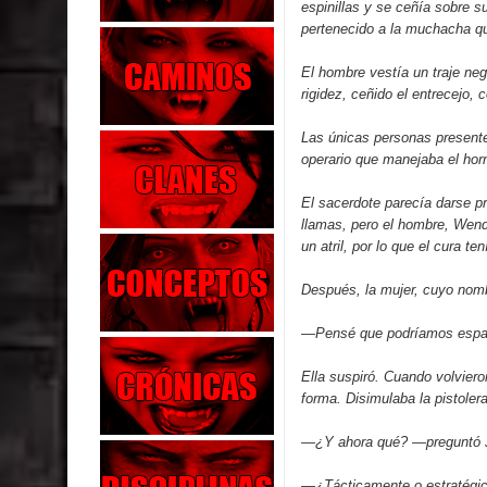
espinillas y se ceñía sobre 
pertenecido a la muchacha qu
El hombre vestía un traje ne
rigidez, ceñido el entrecejo, 
Las únicas personas presentes
operario que manejaba el hor
El sacerdote parecía darse pr
llamas, pero el hombre, Wende
un atril, por lo que el cura te
Después, la mujer, cuyo nombr
—Pensé que podríamos esparci
Ella suspiró. Cuando volviero
forma. Disimulaba la pistole
—¿Y ahora qué? —preguntó J
—¿Tácticamente o estratégi