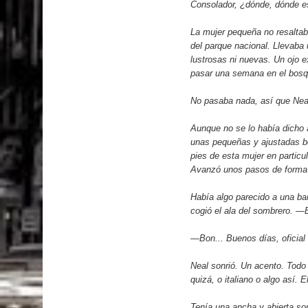
Consolador, ¿dónde, dónde e
La mujer pequeña no resaltab
del parque nacional. Llevaba
lustrosas ni nuevas. Un ojo e
pasar una semana en el bosqu
No pasaba nada, así que Nea
Aunque no se lo había dicho a
unas pequeñas y ajustadas bo
pies de esta mujer en particu
Avanzó unos pasos de forma c
Había algo parecido a una ba
cogió el ala del sombrero. —
—Bon... Buenos días, oficial 
Neal sonrió. Un acento. Todo
quizá, o italiano o algo así.
Tenía una ancha y abierta son