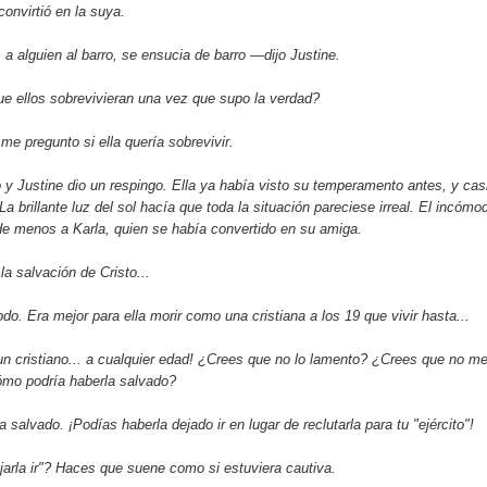
onvirtió en la suya.
a alguien al barro, se ensucia de barro —dijo Justine.
e ellos sobrevivieran una vez que supo la verdad?
e pregunto si ella quería sobrevivir.
 y Justine dio un respingo. Ella ya había visto su temperamento antes, y cas
La brillante luz del sol hacía que toda la situación pareciese irreal. El incómo
 de menos a Karla, quien se había convertido en su amiga.
a salvación de Cristo...
o. Era mejor para ella morir como una cristiana a los 19 que vivir hasta...
n cristiano... a cualquier edad! ¿Crees que no lo lamento? ¿Crees que no m
mo podría haberla salvado?
salvado. ¡Podías haberla dejado ir en lugar de reclutarla para tu "ejército"!
arla ir"? Haces que suene como si estuviera cautiva.