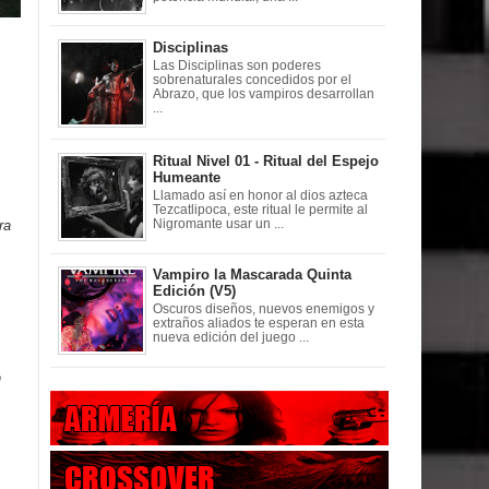
Disciplinas
Las Disciplinas son poderes
sobrenaturales concedidos por el
Abrazo, que los vampiros desarrollan
...
Ritual Nivel 01 - Ritual del Espejo
Humeante
Llamado así en honor al dios azteca
Tezcatlipoca, este ritual le permite al
ra
Nigromante usar un ...
Vampiro la Mascarada Quinta
Edición (V5)
Oscuros diseños, nuevos enemigos y
extraños aliados te esperan en esta
nueva edición del juego ...
n