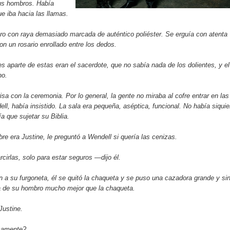
sus hombros. Había
e iba hacia las llamas.
gro con raya demasiado marcada de auténtico poliéster. Se erguía con atenta
con un rosario enrollado entre los dedos.
 aparte de estas eran el sacerdote, que no sabía nada de los dolientes, y el
no.
isa con la ceremonia. Por lo general, la gente no miraba al cofre entrar en las
ll, había insistido. La sala era pequeña, aséptica, funcional. No había siquie
nía que sujetar su Biblia.
e era Justine, le preguntó a Wendell si quería las cenizas.
rlas, solo para estar seguros —dijo él.
n a su furgoneta, él se quitó la chaqueta y se puso una cazadora grande y si
ra de su hombro mucho mejor que la chaqueta.
ustine.
camente?