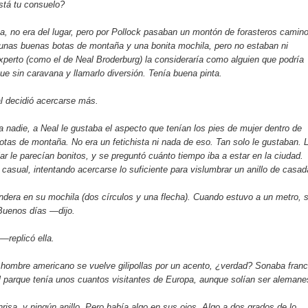
stá tu consuelo?
a, no era del lugar, pero por Pollock pasaban un montón de forasteros camin
 unas buenas botas de montaña y una bonita mochila, pero no estaban ni
xperto (como el de Neal Broderburg) la consideraría como alguien que podría
e sin caravana y llamarlo diversión. Tenía buena pinta.
l decidió acercarse más.
 nadie, a Neal le gustaba el aspecto que tenían los pies de mujer dentro de
tas de montaña. No era un fetichista ni nada de eso. Tan solo le gustaban. 
lar le parecían bonitos, y se preguntó cuánto tiempo iba a estar en la ciudad.
asual, intentando acercarse lo suficiente para vislumbrar un anillo de casad
ndera en su mochila (dos círculos y una flecha). Cuando estuvo a un metro, 
Buenos días —dijo.
—replicó ella.
 hombre americano se vuelve gilipollas por un acento, ¿verdad? Sonaba fran
 El parque tenía unos cuantos visitantes de Europa, aunque solían ser alemane
risa, y ningún anillo. Pero había algo en sus ojos. Algo a dos grados de lo