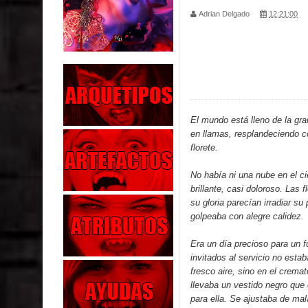
Adrian Delgado
12:21:00
Parte 02: Los Muertos Gobiernan a los Vivos
Parte 01: Escondido a Plena Luz
Parte 02: El Enemigo de mi Enemigo
Parte 06: Coletazos
El mundo está lleno de la gr
en llamas, resplandeciendo 
Parte 05: Los Horrores del Infierno
florete.
Parte 04: Oídos Sordos
No había ni una nube en el ci
brillante, casi doloroso. Las f
Parte 03: La Traición
su gloria parecían irradiar su 
golpeaba con alegre calidez.
Parte 02: Vuelve el Hijo Prodigo
Era un día precioso para un f
Parte 03: Reflexiones
invitados al servicio no estaba
fresco aire, sino en el cremato
llevaba un vestido negro que
para ella. Se ajustaba de ma