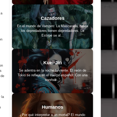
 a
Cazadores
En el mundo de Vampiro: La Mascarada, hasta
los depredadores tienen depredadores. La
Estirpe se al...
en
Kuei-Jin
on
Se adentra en la noche hirviente. El neón de
s
Tokio se refleja en el cuerpo español. Con una
 de
sonrisa ...
 la
Humanos
u
¿Por qué interpretar a un mortal? El mundo