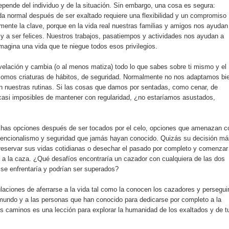
epende del individuo y de la situación. Sin embargo, una cosa es segura:
ida normal después de ser exaltado requiere una flexibilidad y un compromiso
lmente la clave, porque en la vida real nuestras familias y amigos nos ayudan
a y a ser felices. Nuestros trabajos, pasatiempos y actividades nos ayudan a
imagina una vida que te niegue todos esos privilegios.
velación y cambia (o al menos matiza) todo lo que sabes sobre ti mismo y el
mos criaturas de hábitos, de seguridad. Normalmente no nos adaptamos bi
 en nuestras rutinas. Si las cosas que damos por sentadas, como cenar, de
, casi imposibles de mantener con regularidad, ¿no estaríamos asustados,
has opciones después de ser tocados por el celo, opciones que amenazan c
vencionalismo y seguridad que jamás hayan conocido. Quizás su decisión má
 preservar sus vidas cotidianas o desechar el pasado por completo y comenzar
 a la caza. ¿Qué desafíos encontraría un cazador con cualquiera de las dos
e enfrentaría y podrían ser superados?
ulaciones de aferrarse a la vida tal como la conocen los cazadores y perseguir
l mundo y a las personas que han conocido para dedicarse por completo a la
os caminos es una lección para explorar la humanidad de los exaltados y de t