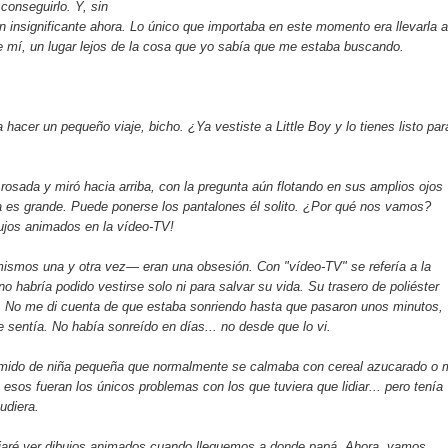
conseguirlo. Y, sin
n insignificante ahora. Lo único que importaba en este momento era llevarla 
de mí, un lugar lejos de la cosa que yo sabía que me estaba buscando.
acer un pequeño viaje, bicho. ¿Ya vestiste a Little Boy y lo tienes listo par
rosada y miró hacia arriba, con la pregunta aún flotando en sus amplios ojos
a es grande. Puede ponerse los pantalones él solito. ¿Por qué nos vamos?
bujos animados en la vídeo-TV!
ismos una y otra vez— eran una obsesión. Con "vídeo-TV" se refería a la
no habría podido vestirse solo ni para salvar su vida. Su trasero de poliéster
. No me di cuenta de que estaba sonriendo hasta que pasaron unos minutos,
 sentía. No había sonreído en días... no desde que lo vi.
emido de niña pequeña que normalmente se calmaba con cereal azucarado o
 esos fueran los únicos problemas con los que tuviera que lidiar... pero tenía
udiera.
ejaré ver dibujos animados cuando lleguemos a donde papá. Ahora, vamos.