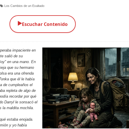
Los Cambios de un Exaltado
▶️
Escuchar Contenido
speraba impaciente en
te salió de su
e Boy" en una mano. En
 vieja que su hermano
bolsa era una ofrenda
onka que él le había
ta de cumpleaños el
ba repleta de algo de
podía recordar por qué
o Darryl le sonsacó el
s la maldita mochila.
r qué estaba enojada.
amión y yo había