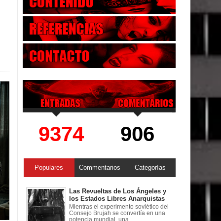
9374
906
Populares
Commentarios
Categorías
Las Revueltas de Los Ángeles y
los Estados Libres Anarquistas
Mientras el experimento soviético del
Consejo Brujah se convertía en una
potencia mundial, una ...