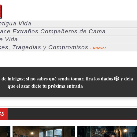
ntigua Vida
Hace Extraños Compañeros de Cama
e Vida
ses, Tragedias y Compromisos
- Nuevo!!
 de intrigas; si no sabes qué senda tomar, tira los dados 🎲 y deja
que el azar dicte tu próxima entrada
AS