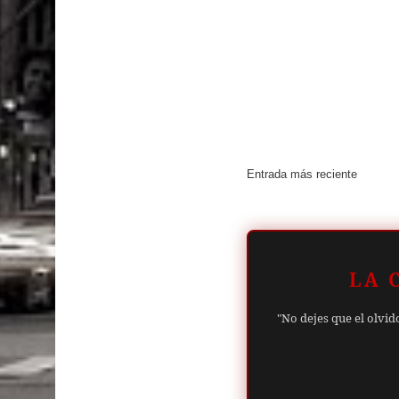
Entrada más reciente
LA 
"No dejes que el olvid