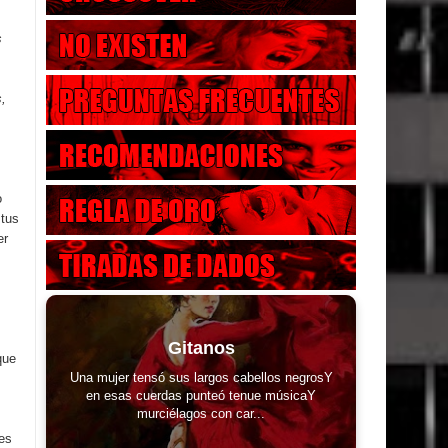
s
s,
o
 tus
er
Gitanos
que
Una mujer tensó sus largos cabellos negrosY
en esas cuerdas punteó tenue músicaY
murciélagos con car...
es