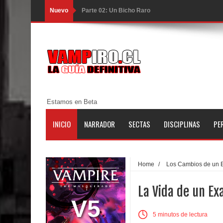
Nuevo
Parte 02: Un Bicho Raro
Parte 01: Una Misión de Locos
Parte 03: Forastero en Tierra Muerta
Parte 10: El Secreto
Parte 09: Los Muertos Cuentan Cuentos
Estamos en Beta
Parte 08: Ultratumba
INICIO
NARRADOR
SECTAS
DISCIPLINAS
PE
Parte 07: Asuntos que Resolver
Parte 06: El Trato con los Muertos
Home
/
Los Cambios de un 
Parte 05: Sitiados
La Vida de un Ex
Parte 04: Se Descubre el Pastel
V5
5 minutos de lectura
Parte 03: Una Piraña en el Bidé