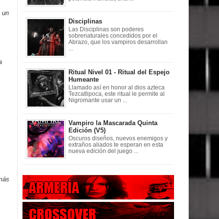
a un
Disciplinas
Las Disciplinas son poderes
sobrenaturales concedidos por el
Abrazo, que los vampiros desarrollan
...
a
Ritual Nivel 01 - Ritual del Espejo
Humeante
Llamado así en honor al dios azteca
Tezcatlipoca, este ritual le permite al
Nigromante usar un ...
Vampiro la Mascarada Quinta
Edición (V5)
Oscuros diseños, nuevos enemigos y
extraños aliados te esperan en esta
nueva edición del juego ...
 más