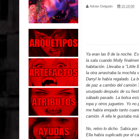
Adrian Delgado
15:19:00
Parte 02: Los Muertos Gobiernan a los Vivos
Parte 01: Escondido a Plena Luz
Parte 02: El Enemigo de mi Enemigo
Parte 06: Coletazos
Ya eran las 8 de la noche. E
la sala cuando Molly finalmen
Parte 05: Los Horrores del Infierno
habitación. Llevaba a "Littl
la otra arrastraba la mochila
Parte 04: Oídos Sordos
Darryl le había regalado. La 
de paz a cambio del camión T
Parte 03: La Traición
usurpado después de su fies
sábado pasado. La bolsa esta
Parte 02: Vuelve el Hijo Prodigo
ropa y otros juguetes. Yo no 
me había enojado tanto cuand
Parte 03: Reflexiones
camión. A ella le gustaba má
No, retiro lo dicho. Sabía po
Ella había suplicado por el c