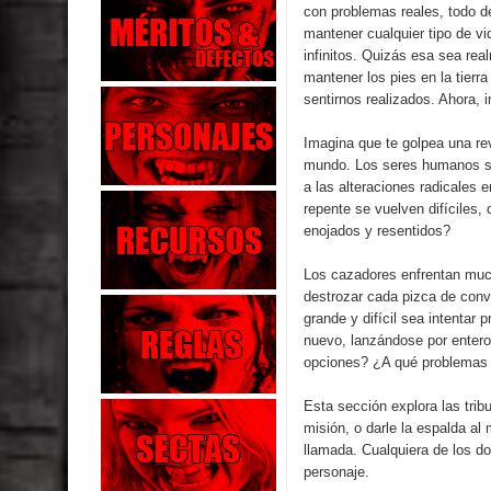
con problemas reales, todo d
mantener cualquier tipo de v
infinitos. Quizás esa sea rea
mantener los pies en la tierr
sentirnos realizados. Ahora, 
Imagina que te golpea una re
mundo. Los seres humanos so
a las alteraciones radicales
repente se vuelven difíciles
enojados y resentidos?
Los cazadores enfrentan muc
destrozar cada pizca de con
grande y difícil sea intentar
nuevo, lanzándose por entero
opciones? ¿A qué problemas s
Esta sección explora las trib
misión, o darle la espalda a
llamada. Cualquiera de los d
personaje.