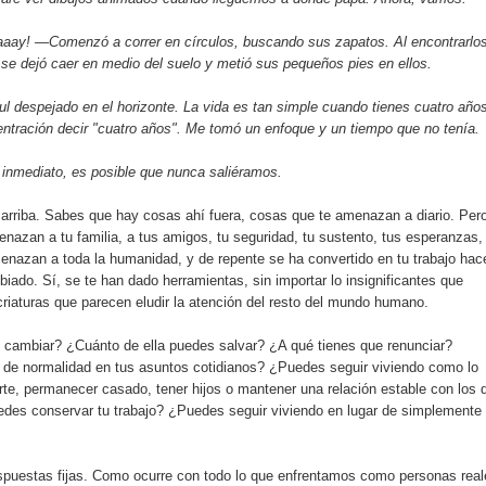
ay! —Comenzó a correr en círculos, buscando sus zapatos. Al encontrarlo
 se dejó caer en medio del suelo y metió sus pequeños pies en ellos.
l despejado en el horizonte. La vida es tan simple cuando tienes cuatro año
entración decir "cuatro años". Me tomó un enfoque y un tiempo que no tenía.
 inmediato, es posible que nunca saliéramos.
 arriba. Sabes que hay cosas ahí fuera, cosas que te amenazan a diario. Per
nazan a tu familia, a tus amigos, tu seguridad, tu sustento, tus esperanzas,
nazan a toda la humanidad, y de repente se ha convertido en tu trabajo hac
biado. Sí, se te han dado herramientas, sin importar lo insignificantes que
 criaturas que parecen eludir la atención del resto del mundo humano.
 cambiar? ¿Cuánto de ella puedes salvar? ¿A qué tienes que renunciar?
 de normalidad en tus asuntos cotidianos? ¿Puedes seguir viviendo como lo
e, permanecer casado, tener hijos o mantener una relación estable con los 
des conservar tu trabajo? ¿Puedes seguir viviendo en lugar de simplemente
spuestas fijas. Como ocurre con todo lo que enfrentamos como personas real