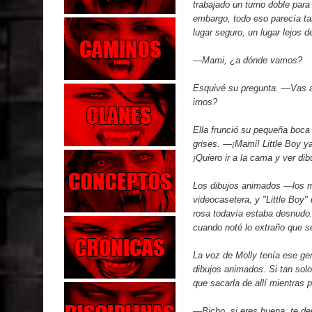
trabajado un turno doble para 
embargo, todo eso parecía ta
lugar seguro, un lugar lejos 
—Mami, ¿a dónde vamos?
Esquivé su pregunta. —Vas a h
irnos?
Ella frunció su pequeña boca 
grises. —¡Mami! Little Boy y
¡Quiero ir a la cama y ver di
Los dibujos animados —los m
videocasetera, y "Little Boy" 
rosa todavía estaba desnudo
cuando noté lo extraño que se
La voz de Molly tenía ese g
dibujos animados. Si tan solo
que sacarla de allí mientras p
—Bicho, si eres buena, te d