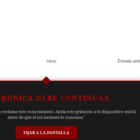
Inicio
Entrada ant
CRÓNICA DEBE CONTINUAR
o reclame este conocimiento. Ancla este grimorio a tu dispositivo móvil
antes de que el sol naciente lo consuma."
FIJAR A LA PANTALLA