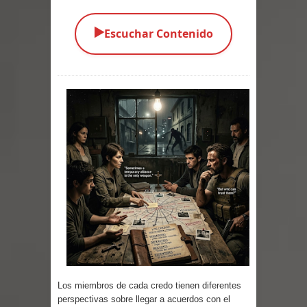
Parte 03: Una Piraña en el Bidé
▶️
Escuchar Contenido
Parte 02: Los Muertos Gobiernan a
los Vivos
Parte 01: Escondido a Plena Luz
Parte 02: El Enemigo de mi Enemigo
Parte 06: Coletazos
Parte 05: Los Horrores del Infierno
Parte 04: Oídos Sordos
Parte 03: La Traición
Parte 02: Vuelve el Hijo Prodigo
Los miembros de cada credo tienen diferentes
perspectivas sobre llegar a acuerdos con el