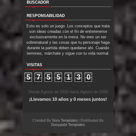
BUSCADOR
RESPONSABILIDAD
Esto es solo un juego. Los conceptos que trata
son ideas creadas con el fin de entretenerse
exclusivamente en la mesa. No eres un ser
sobrenatural y las cosas que tu personaje haga
durante la partida deben quedarse ahí. Cuando
termines, márchate y sigue con tu vida normal.
VISITAS
5
7
5
5
1
3
0
Desde Agosto de 2016 hasta Agosto de 2026
¡Llevamos 10 años y 0 meses juntos!
Created By
Sora Templates
| Distributed By
Gooyaabi Templates