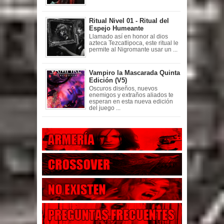
Ritual Nivel 01 - Ritual del
Espejo Humeante
Llamado así en honor al dios
azteca Tezcatlipoca, este ritual le
permite al Nigromante usar un ...
Vampiro la Mascarada Quinta
Edición (V5)
Oscuros diseños, nuevos
enemigos y extraños aliados te
esperan en esta nueva edición
del juego ...