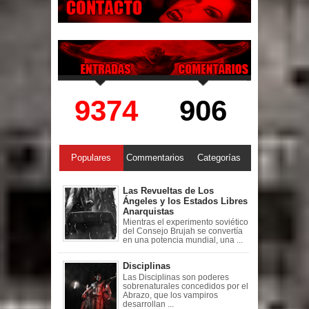
9374
906
Populares
Commentarios
Categorías
Las Revueltas de Los
Ángeles y los Estados Libres
Anarquistas
Mientras el experimento soviético
del Consejo Brujah se convertía
en una potencia mundial, una ...
Disciplinas
Las Disciplinas son poderes
sobrenaturales concedidos por el
Abrazo, que los vampiros
desarrollan ...