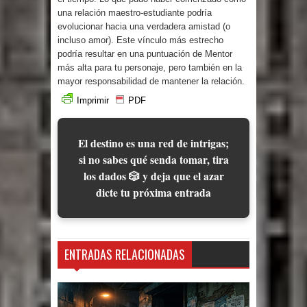
una relación maestro-estudiante podría
evolucionar hacia una verdadera amistad (o
incluso amor). Este vínculo más estrecho
podría resultar en una puntuación de Mentor
más alta para tu personaje, pero también en la
mayor responsabilidad de mantener la relación.
Imprimir
PDF
El destino es una red de intrigas;
si no sabes qué senda tomar, tira
los dados 🎲 y deja que el azar
dicte tu próxima entrada
ENTRADAS RELACIONADAS