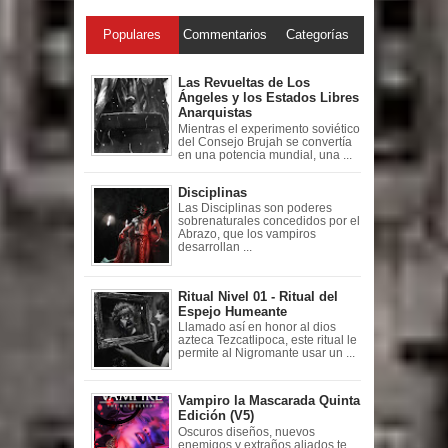
Populares
Commentarios
Categorías
Las Revueltas de Los
Ángeles y los Estados Libres
Anarquistas
Mientras el experimento soviético
del Consejo Brujah se convertía
en una potencia mundial, una ...
Disciplinas
Las Disciplinas son poderes
sobrenaturales concedidos por el
Abrazo, que los vampiros
desarrollan ...
Ritual Nivel 01 - Ritual del
Espejo Humeante
Llamado así en honor al dios
azteca Tezcatlipoca, este ritual le
permite al Nigromante usar un ...
Vampiro la Mascarada Quinta
Edición (V5)
Oscuros diseños, nuevos
enemigos y extraños aliados te