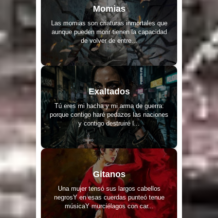
Momias
Las momias son criaturas inmortales que
aunque pueden morir tienen la capacidad
de volver de entre...
Exaltados
Tú eres mi hacha y mi arma de guerra:
porque contigo haré pedazos las naciones
y contigo destruiré l...
Gitanos
Una mujer tensó sus largos cabellos
negrosY en esas cuerdas punteó tenue
músicaY murciélagos con car...