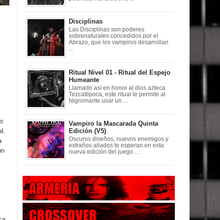
Disciplinas
Las Disciplinas son poderes
sobrenaturales concedidos por el
Abrazo, que los vampiros desarrollan
...
Ritual Nivel 01 - Ritual del Espejo
Humeante
Llamado así en honor al dios azteca
Tezcatlipoca, este ritual le permite al
Nigromante usar un ...
ts
Vampiro la Mascarada Quinta
l.
Edición (V5)
Oscuros diseños, nuevos enemigos y
a
extraños aliados te esperan en esta
un
nueva edición del juego ...
ca