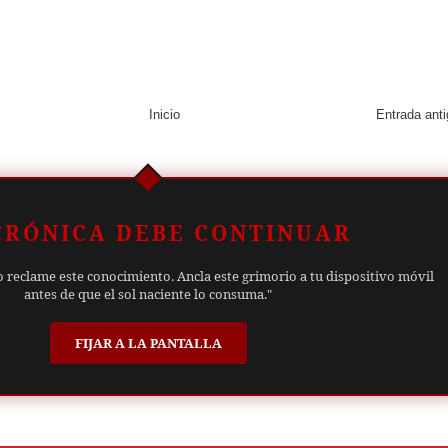
Inicio
Entrada ant
CRÓNICA DEBE CONTINUAR
o reclame este conocimiento. Ancla este grimorio a tu dispositivo móvil
antes de que el sol naciente lo consuma."
FIJAR A LA PANTALLA