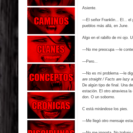
Asiente.
—El señor Franklin... El... e
pueblos más allá, en June.
Algo en el rabillo de mi ojo. 
—No me preocupa —le conte
—Pero...
—No es mi problema —le dig
are straight / Facts are lazy a
De algún tipo de final. Una d
estación. El otro atraviesa l
don. O un soborno.
C está mirándose los pies.
—Me llegó otro mensaje esta 
—No me importa. No trabajo 