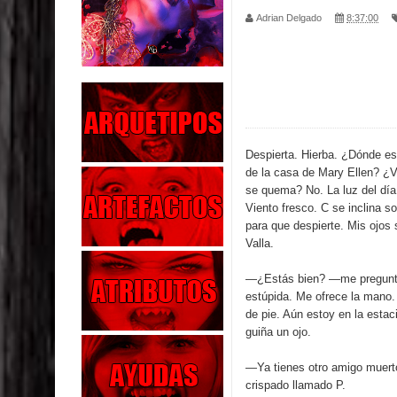
Adrian Delgado
8:37:00
Parte 01: Escondido a Plena Luz
Parte 02: El Enemigo de mi Enemigo
Parte 06: Coletazos
Parte 05: Los Horrores del Infierno
Despierta. Hierba. ¿Dónde es
de la casa de Mary Ellen? ¿
Parte 04: Oídos Sordos
se quema? No. La luz del dí
Viento fresco. C se inclina 
Parte 03: La Traición
para que despierte. Mis ojos 
Valla.
Parte 02: Vuelve el Hijo Prodigo
—¿Estás bien? —me pregunt
Parte 03: Reflexiones
estúpida. Me ofrece la mano.
de pie. Aún estoy en la estac
Parte 02: Un Bicho Raro
guiña un ojo.
—Ya tienes otro amigo muert
crispado llamado P.