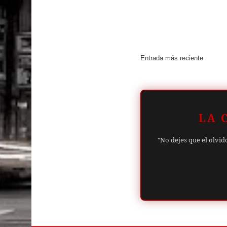
Entrada más reciente
LA 
"No dejes que el olvid