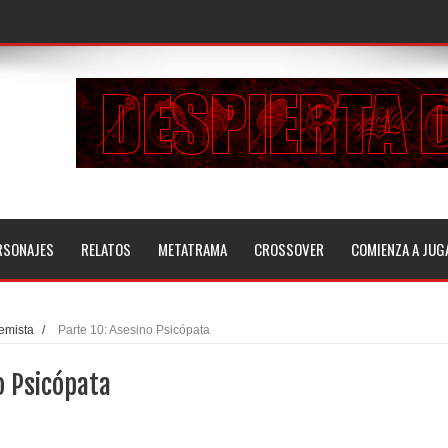
RSONAJES
RELATOS
METATRAMA
CROSSOVER
COMIENZA A JUG
remista
/
Parte 10: Asesino Psicópata
o Psicópata