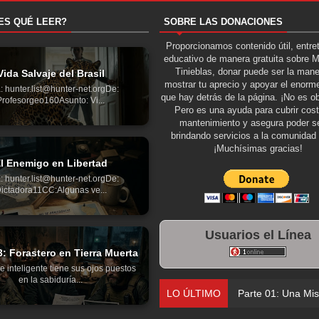
ES QUÉ LEER?
SOBRE LAS DONACIONES
Proporcionamos contenido útil, entre
educativo de manera gratuita sobre 
Tinieblas, donar puede ser la man
Vida Salvaje del Brasil
mostrar tu aprecio y apoyar el enorme
: hunter.list@hunter-net.orgDe:
que hay detrás de la página. ¡No es ob
Profesorgeo160Asunto: Vi...
Pero es una ayuda para cubrir cos
mantenimiento y asegura poder se
brindando servicios a la comunidad 
¡Muchísimas gracias!
l Enemigo en Libertad
: hunter.list@hunter-net.orgDe:
ictadora11CC:Algunas ve...
Usuarios el Línea
3: Forastero en Tierra Muerta
e inteligente tiene sus ojos puestos
en la sabiduría...
LO ÚLTIMO
Parte 03: Foraste