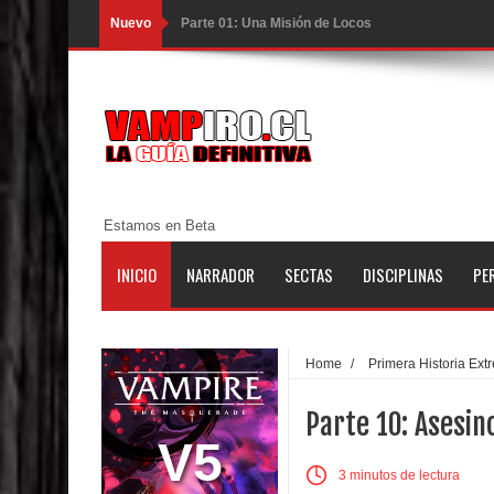
Nuevo
Parte 01: Una Misión de Locos
Parte 03: Forastero en Tierra Muerta
Parte 10: El Secreto
Parte 09: Los Muertos Cuentan Cuentos
Parte 08: Ultratumba
Estamos en Beta
Parte 07: Asuntos que Resolver
INICIO
NARRADOR
SECTAS
DISCIPLINAS
PE
Parte 06: El Trato con los Muertos
Parte 05: Sitiados
Home
/
Primera Historia Ext
Parte 04: Se Descubre el Pastel
Parte 10: Asesin
Parte 03: Una Piraña en el Bidé
V5
3 minutos de lectura
Parte 02: Los Muertos Gobiernan a los Vivos