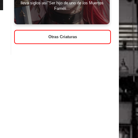
lleva siglos así"Ser hijo de uno de los Muertos
Faméli...
Otras Criaturas