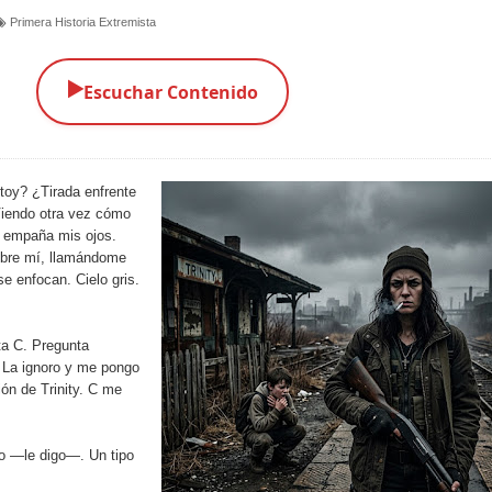
Primera Historia Extremista
▶️
Escuchar Contenido
toy? ¿Tirada enfrente
Viendo otra vez cómo
a empaña mis ojos.
sobre mí, llamándome
se enfocan. Cielo gris.
a C. Pregunta
 La ignoro y me pongo
ión de Trinity. C me
o —le digo—. Un tipo