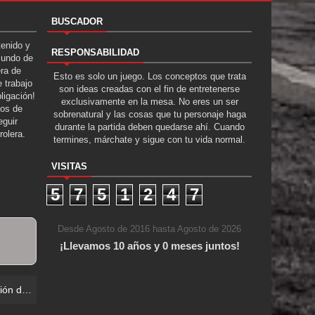
BUSCADOR
tenido y
RESPONSABILIDAD
Mundo de
era de
Esto es solo un juego. Los conceptos que trata
 trabajo
son ideas creadas con el fin de entretenerse
ligación!
exclusivamente en la mesa. No eres un ser
tos de
sobrenatural y las cosas que tu personaje haga
guir
durante la partida deben quedarse ahí. Cuando
rolera.
termines, márchate y sigue con tu vida normal.
VISITAS
5
7
5
1
2
4
7
Desde Agosto de 2016 hasta Agosto de 2026
¡Llevamos 10 años y 0 meses juntos!
ro e