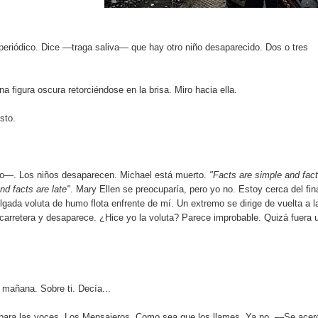
l periódico. Dice —traga saliva— que hay otro niño desaparecido. Dos o tres
Una figura oscura retorciéndose en la brisa. Miro hacia ella.
sto.
o—. Los niños desaparecen. Michael está muerto.
"Facts are simple and fac
nd facts are late"
. Mary Ellen se preocuparía, pero yo no. Estoy cerca del fina
elgada voluta de humo flota enfrente de mí. Un extremo se dirige de vuelta a l
a carretera y desaparece. ¿Hice yo la voluta? Parece improbable. Quizá fuera 
mañana. Sobre ti. Decía...
para las voces. Los Mensajeros. Como sea que los llames. Ya no. —Se acer