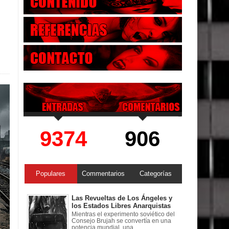
9374
906
Populares
Commentarios
Categorías
Las Revueltas de Los Ángeles y
los Estados Libres Anarquistas
Mientras el experimento soviético del
Consejo Brujah se convertía en una
potencia mundial, una ...