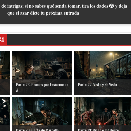
 de intrigas; si no sabes qué senda tomar, tira los dados 🎲 y deja
que el azar dicte tu próxima entrada
AS
Parte 23: Gracias por Enviarme un
Parte 22: Visto y No Visto
Á...
Parte 20: Carta de Marcella
Parte 19: Bizco e Indolente