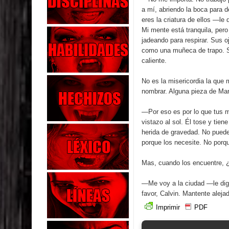
a mí, abriendo la boca para d
eres la criatura de ellos —le
Mi mente está tranquila, pero
jadeando para respirar. Sus 
como una muñeca de trapo. Se
caliente.
No es la misericordia la que m
nombrar. Alguna pieza de Mar
—Por eso es por lo que tus m
vistazo al sol. Él tose y tie
herida de gravedad. No puede
porque los necesite. No porq
Mas, cuando los encuentre, 
—Me voy a la ciudad —le dig
favor, Calvin. Mantente aleja
Imprimir
PDF