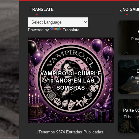
TRANSLATE
¿NO SAB
Powered by
Translate
Para
E
VAMPIRO.CL CUMPLE
Para
10 AÑOS EN LAS
D
SOMBRAS
Parte 0
El hombr
¡Tenemos
9374
Entradas Publicadas!