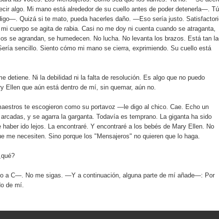
ecir algo. Mi mano está alrededor de su cuello antes de poder detenerla—. Tú
 digo—. Quizá si te mato, pueda hacerles daño. —Eso sería justo. Satisfactori
 mi cuerpo se agita de rabia. Casi no me doy ni cuenta cuando se atraganta,
ojos se agrandan, se humedecen. No lucha. No levanta los brazos. Está tan la
ría sencillo. Siento cómo mi mano se cierra, exprimiendo. Su cuello está
e detiene. Ni la debilidad ni la falta de resolución. Es algo que no puedo
y Ellen que aún está dentro de mí, sin quemar, aún no.
aestros te escogieron como su portavoz —le digo al chico. Cae. Echo un
ne arcadas, y se agarra la garganta. Todavía es temprano. La giganta ha sido
 haber ido lejos. La encontraré. Y encontraré a los bebés de Mary Ellen. No
ue me necesiten. Sino porque los "Mensajeros" no quieren que lo haga.
¿qué?
o a C—. No me sigas. —Y a continuación, alguna parte de mí añade—: Por
do de mí.