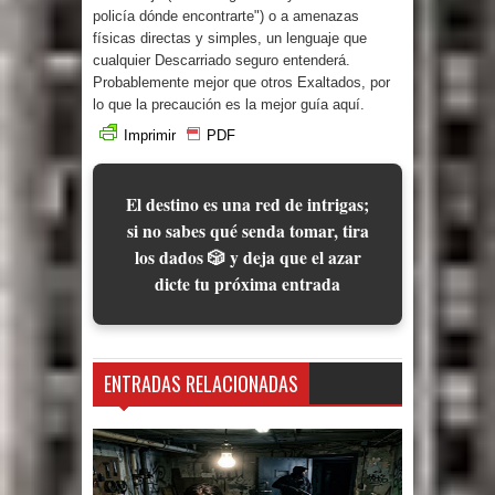
policía dónde encontrarte") o a amenazas
físicas directas y simples, un lenguaje que
cualquier Descarriado seguro entenderá.
Probablemente mejor que otros Exaltados, por
lo que la precaución es la mejor guía aquí.
Imprimir
PDF
El destino es una red de intrigas;
si no sabes qué senda tomar, tira
los dados 🎲 y deja que el azar
dicte tu próxima entrada
ENTRADAS RELACIONADAS