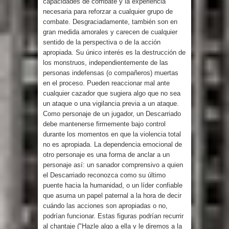
capacidades de combate y la experiencia
necesaria para reforzar a cualquier grupo de
combate. Desgraciadamente, también son en
gran medida amorales y carecen de cualquier
sentido de la perspectiva o de la acción
apropiada. Su único interés es la destrucción de
los monstruos, independientemente de las
personas indefensas (o compañeros) muertas
en el proceso. Pueden reaccionar mal ante
cualquier cazador que sugiera algo que no sea
un ataque o una vigilancia previa a un ataque.
Como personaje de un jugador, un Descarriado
debe mantenerse firmemente bajo control
durante los momentos en que la violencia total
no es apropiada. La dependencia emocional de
otro personaje es una forma de anclar a un
personaje así: un sanador comprensivo a quien
el Descarriado reconozca como su último
puente hacia la humanidad, o un líder confiable
que asuma un papel paternal a la hora de decir
cuándo las acciones son apropiadas o no,
podrían funcionar. Estas figuras podrían recurrir
al chantaje ("Hazle algo a ella y le diremos a la