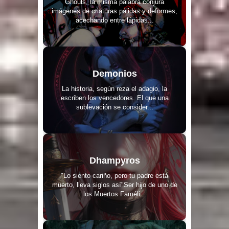
Ghouls, la misma palabra conjura
imágenes de criaturas pálidas y deformes,
acechando entre lápidas...
Demonios
La historia, según reza el adagio, la
escriben los vencedores. El que una
sublevación se consider...
Dhampyros
"Lo siento cariño, pero tu padre está
muerto, lleva siglos así"Ser hijo de uno de
los Muertos Faméli...