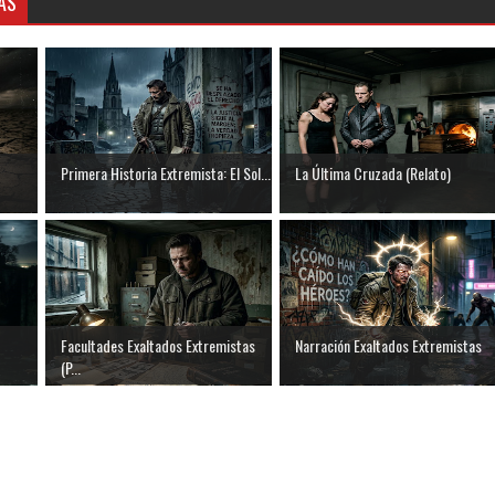
AS
Primera Historia Extremista: El Sol...
La Última Cruzada (Relato)
Facultades Exaltados Extremistas
Narración Exaltados Extremistas
(P...