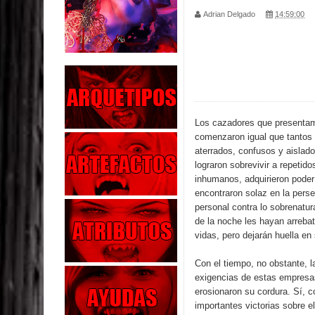
Adrian Delgado
14:59:00
Parte 02: Los Muertos Gobiernan a los Vivos
Parte 01: Escondido a Plena Luz
Parte 02: El Enemigo de mi Enemigo
Parte 06: Coletazos
Los cazadores que presentam
comenzaron igual que tantos 
Parte 05: Los Horrores del Infierno
aterrados, confusos y aislad
lograron sobrevivir a repetid
Parte 04: Oídos Sordos
inhumanos, adquirieron poder
encontraron solaz en la per
Parte 03: La Traición
personal contra lo sobrenatura
de la noche les hayan arreba
Parte 02: Vuelve el Hijo Prodigo
vidas, pero dejarán huella en
Parte 03: Reflexiones
Con el tiempo, no obstante, l
exigencias de estas empresas
erosionaron su cordura. Sí, c
importantes victorias sobre e