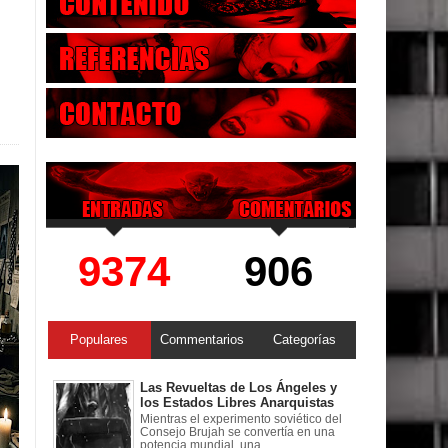
9374
906
Populares
Commentarios
Categorías
Las Revueltas de Los Ángeles y
los Estados Libres Anarquistas
Mientras el experimento soviético del
Consejo Brujah se convertía en una
potencia mundial, una ...