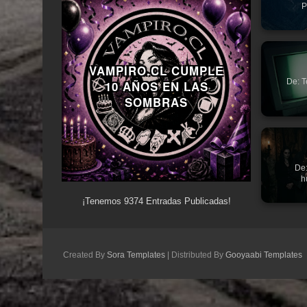
P
VAMPIRO.CL CUMPLE
De: T
10 AÑOS EN LAS
SOMBRAS
De:
h
¡Tenemos
9374
Entradas Publicadas!
Created By
Sora Templates
| Distributed By
Gooyaabi Templates