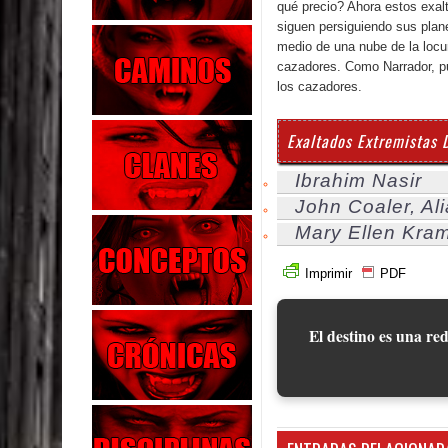
qué precio? Ahora estos exal
siguen persiguiendo sus pla
medio de una nube de la locu
cazadores. Como Narrador, pu
los cazadores.
Exaltados Extremistas 
Ibrahim Nasir
John Coaler, Al
Mary Ellen Kra
Imprimir
PDF
El destino es una red