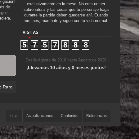
ligación!
exclusivamente en la mesa. No eres un ser
tos de
sobrenatural y las cosas que tu personaje haga
guir
durante la partida deben quedarse ahí. Cuando
rolera.
termines, márchate y sigue con tu vida normal.
VISITAS
5
7
5
7
8
8
8
Desde Agosto de 2016 hasta Agosto de 2026
¡Llevamos 10 años y 0 meses juntos!
o Raro
Inicio
Actualizaciones
Contenido
Referencias