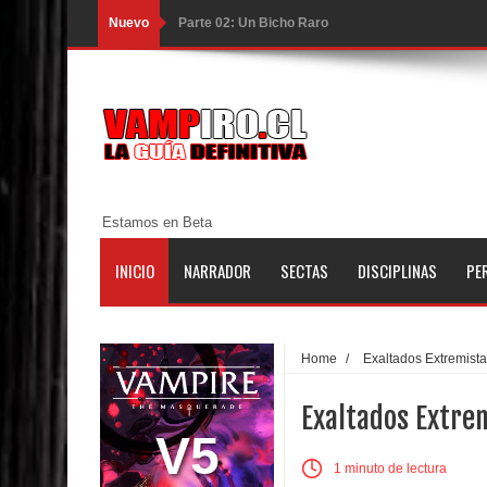
Nuevo
Parte 02: Un Bicho Raro
Parte 01: Una Misión de Locos
Parte 03: Forastero en Tierra Muerta
Parte 10: El Secreto
Parte 09: Los Muertos Cuentan Cuentos
Estamos en Beta
Parte 08: Ultratumba
INICIO
NARRADOR
SECTAS
DISCIPLINAS
PE
Parte 07: Asuntos que Resolver
Parte 06: El Trato con los Muertos
Home
/
Exaltados Extremist
Parte 05: Sitiados
Exaltados Extre
Parte 04: Se Descubre el Pastel
V5
1 minuto de lectura
Parte 03: Una Piraña en el Bidé