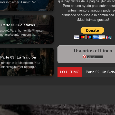
que hay detrás de la página. ¡No es ob
rofesorgeo160Asunto: Mo...
Pero es una ayuda para cubrir cos
mantenimiento y asegura poder se
brindando servicios a la comunidad 
¡Muchísimas gracias!
Parte 06: Coletazos
estigo1Para: hunter.lits@hunter-
net.orgAsunto: Ausencia...
Usuarios el Línea
Parte 03: La Traición
 remitente desconocido Para:
unter.list@hunter-net.org A...
LO ÚLTIMO
Parte 02: Un Bich