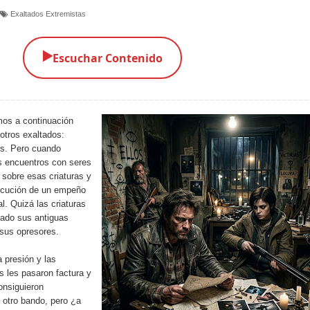
Exaltados Extremistas
▶️
Escuchar Contenido
os a continuación
otros exaltados:
os. Pero cuando
os encuentros con seres
 sobre esas criaturas y
secución de un empeño
l. Quizá las criaturas
tado sus antiguas
 sus opresores.
a presión y las
 les pasaron factura y
onsiguieron
l otro bando, pero ¿a