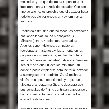
maldades, y de que destruirla supondrá un hito
importante en la cruzada del cazador. Con ese
tipo de aliento, es probable que el cazador haga
todo lo posible por encontrar y exterminar al
vampiro.
Recuerda asimismo que no todos los cazadores
escuchan la voz de los Mensajeros (o
Ministros) en su versión más atronadora.
Algunos tienen visiones, ven palabras
reordenadas misteriosa y fugazmente en las
páginas de los periódicos, reciben la onírica
visita de "guías espirituales", etcétera. Sea cual
sea el medio que utilicen los Ministros, su
consejo podrá emplearse para incitar al cazador
a sumergirse en su ordalía. Quizá reciba la
visión de un pozo abandonado y sepa que
alberga una fuerza maléfica, o descubra que
sus consultas del Yijing continúan empujándolo
hacia un enfrentamiento con el líder de los
exaltados de la zona.
También puedes influir en los personajes de los