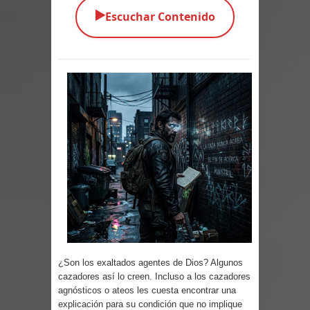
▶️
Escuchar Contenido
Parte 03: Una Piraña en el Bidé
Parte 02: Los Muertos Gobiernan a
los Vivos
Parte 01: Escondido a Plena Luz
Parte 02: El Enemigo de mi Enemigo
Parte 06: Coletazos
Parte 05: Los Horrores del Infierno
Parte 04: Oídos Sordos
Parte 03: La Traición
¿Son los exaltados agentes de Dios? Algunos
cazadores así lo creen. Incluso a los cazadores
Parte 02: Vuelve el Hijo Prodigo
agnósticos o ateos les cuesta encontrar una
explicación para su condición que no implique