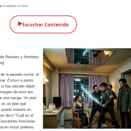
Exaltados en Asia
▶️
Escuchar Contenido
 de Ratones y Hombres
org
 de la pasada noche, el
onar.
Estuvo a punto
,
 si has pasado algún
margen de error era
de una navaja. Un plan
r es un plan que
a puede matarte en
en decir "Cuál es el
Kessanhito funcionan
hacen estos poderes