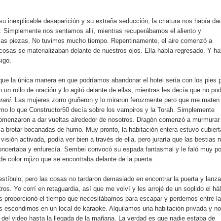
u inexplicable desaparición y su extraña seducción, la criatura nos había da
. Simplemente nos sentamos allí, mientras recuperábamos el aliento y
 las piezas. No tuvimos mucho tiempo. Repentinamente, el aire comenzó a
osas se materializaban delante de nuestros ojos. Ella había regresado. Y ha
igo.
que la única manera en que podríamos abandonar el hotel sería con los pies 
 un rollo de oración y lo agitó delante de ellas, mientras les decía que no po
rani
. Las mujeres zorro gruñeron y lo miraron ferozmente pero que me maten 
mo lo que Constructor50 decía sobre los vampiros y la Torah. Simplemente
omenzaron a dar vueltas alrededor de nosotros. Dragón comenzó a murmurar
 a brotar bocanadas de humo. Muy pronto, la habitación entera estuvo cubiert
visión activada, podía ver bien a través de ella, pero juraría que las bestias 
oncertaba y enfurecía. Sembei convocó su espada fantasmal y le faló muy p
de color rojizo que se encontraba delante de la puerta.
stíbulo, pero las cosas no tardaron demasiado en encontrar la puerta y lanz
os. Yo corrí en retaguardia, así que me volví y les arrojé de un soplido el hál
nos proporcionó el tiempo que necesitábamos para escapar y perdernos entre la
os escondimos en un local de karaoke. Alquilamos una habitación privada y n
 del video hasta la llegada de la mañana. La verdad es que nadie estaba de