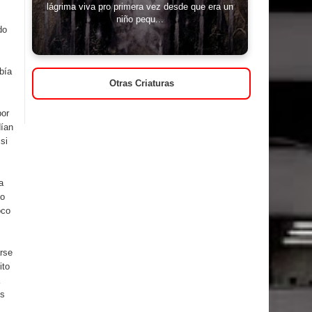
lágrima viva pro primera vez desde que era un
niño pequ...
do
bía
Otras Criaturas
por
dían
si
a
no
oco
arse
ito
os