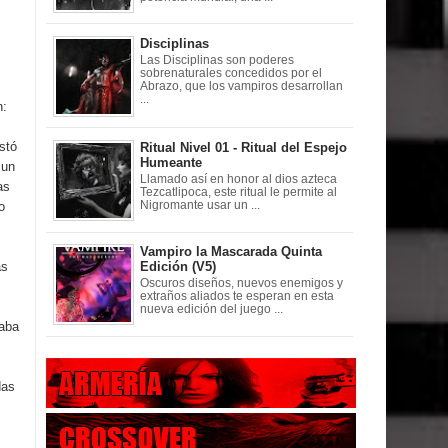
Disciplinas
Las Disciplinas son poderes
sobrenaturales concedidos por el
Abrazo, que los vampiros desarrollan
...
n:
stó
Ritual Nivel 01 - Ritual del Espejo
Humeante
 un
Llamado así en honor al dios azteca
as
Tezcatlipoca, este ritual le permite al
o
Nigromante usar un ...
Vampiro la Mascarada Quinta
as
Edición (V5)
Oscuros diseños, nuevos enemigos y
extraños aliados te esperan en esta
nueva edición del juego ...
raba
das