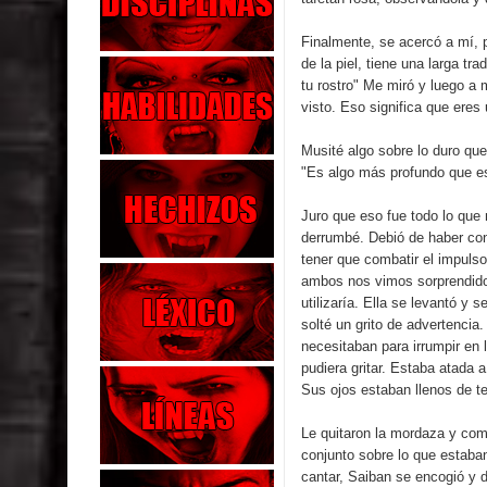
Finalmente, se acercó a mí, 
de la piel, tiene una larga t
tu rostro" Me miró y luego a 
visto. Eso significa que eres 
Musité algo sobre lo duro que 
"Es algo más profundo que e
Juro que eso fue todo lo que
derrumbé. Debió de haber co
tener que combatir el impuls
ambos nos vimos sorprendidos
utilizaría. Ella se levantó y s
solté un grito de advertencia.
necesitaban para irrumpir en l
pudiera gritar. Estaba atada 
Sus ojos estaban llenos de te
Le quitaron la mordaza y com
conjunto sobre lo que estaba
cantar, Saiban se encogió y d