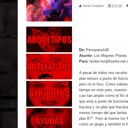
Adrian Delgado
8:47:00
Parte 02: Los Muertos Gobiernan a los Vivos
Parte 01: Escondido a Plena Luz
Parte 02: El Enemigo de mi Enemigo
Parte 06: Coletazos
De:
Perroparia140
Asunto:
Los Mejores Planes
Parte 05: Los Horrores del Infierno
Para:
hunter.list@hunter-net.
Parte 04: Oídos Sordos
A pesar de todos mis recelos
plan estuvo a punto de funci
Parte 03: La Traición
pero no lo hizo. Como sabrás
tiempo en este país, nuestro 
Parte 02: Vuelve el Hijo Prodigo
casi tan amplio como el filo 
que está a punto de funciona
Parte 03: Reflexiones
fracasa y un plan que fracas
menos tiempo del que tardas 
plan B?". Pero al menos los 
como un grupo y también lo 