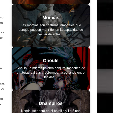
Momias
ran
na
Las momias son criaturas inmortales que
aunque pueden morir tienen la capacidad de
 en
volver de entre...
se
Ghouls
Ghouls, la misma palabra conjura imágenes de
la
criaturas pálidas y deformes, acechando entre
lápidas...
rar.
mpo
an
Dhampiros
s
Kendal se sentó en el bordillo y lloró una