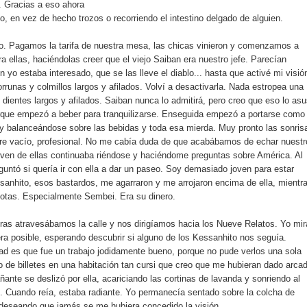
. Gracias a eso ahora
, en vez de hecho trozos o recorriendo el intestino delgado de alguien.
reo. Pagamos la tarifa de nuestra mesa, las chicas vinieron y comenzamos a
ra ellas, haciéndolas creer que el viejo Saiban era nuestro jefe. Parecían
 yo estaba interesado, que se las lleve el diablo... hasta que activé mi visió
rrunas y colmillos largos y afilados. Volví a desactivarla. Nada estropea una
ientes largos y afilados. Saiban nunca lo admitirá, pero creo que eso lo asu
orque empezó a beber para tranquilizarse. Enseguida empezó a portarse como
o y balanceándose sobre las bebidas y toda esa mierda. Muy pronto las sonris
ire vacío, profesional. No me cabía duda de que acabábamos de echar nuestr
joven de ellas continuaba riéndose y haciéndome preguntas sobre América. Al
untó si quería ir con ella a dar un paseo. Soy demasiado joven para estar
sanhito, esos bastardos, me agarraron y me arrojaron encima de ella, mientr
iotas. Especialmente Sembei. Era su dinero.
tras atravesábamos la calle y nos dirigíamos hacia los Nueve Relatos. Yo mi
ra posible, esperando descubrir si alguno de los Kessanhito nos seguía.
dad es que fue un trabajo jodidamente bueno, porque no pude verlos una sola
o de billetes en una habitación tan cursi que creo que me hubieran dado arca
ñante se deslizó por ella, acariciando las cortinas de lavanda y sonriendo al
o. Cuando reía, estaba radiante. Yo permanecía sentado sobre la colcha de
 deseando que jamás se me hubiera concedido la visión.