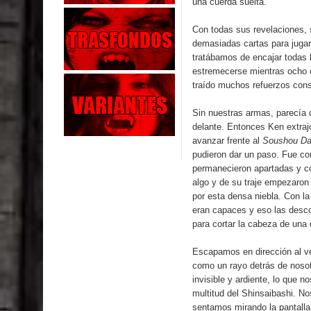
una cuerda suelta.
Con todas sus revelaciones, s
demasiadas cartas para jugar
tratábamos de encajar todas
estremecerse mientras ocho c
traído muchos refuerzos cons
Sin nuestras armas, parecía 
delante. Entonces Ken extrajo
avanzar frente al
Soushou Da
pudieron dar un paso. Fue co
permanecieron apartadas y c
algo y de su traje empezaron
por esta densa niebla. Con la 
eran capaces y eso las desc
para cortar la cabeza de una 
Escapamos en dirección al ve
como un rayo detrás de nosotr
invisible y ardiente, lo que 
multitud del Shinsaibashi. N
sentamos mirando la pantalla