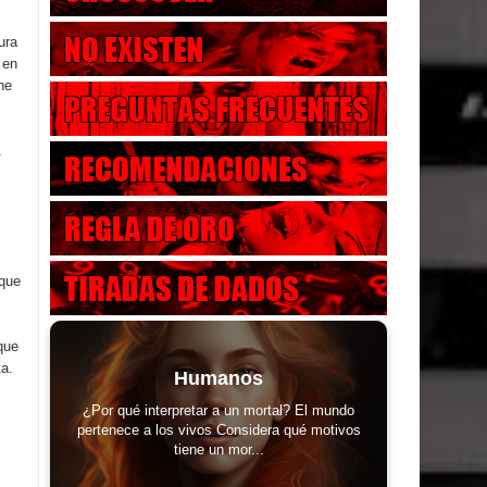
tura
 en
he
.
 que
que
ta.
Humanos
¿Por qué interpretar a un mortal? El mundo
pertenece a los vivos Considera qué motivos
tiene un mor...