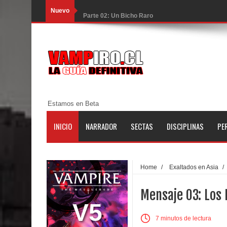
Nuevo
Parte 02: Un Bicho Raro
Parte 01: Una Misión de Locos
Parte 03: Forastero en Tierra Muerta
Parte 10: El Secreto
Parte 09: Los Muertos Cuentan Cuentos
Estamos en Beta
Parte 08: Ultratumba
INICIO
NARRADOR
SECTAS
DISCIPLINAS
PE
Parte 07: Asuntos que Resolver
Parte 06: El Trato con los Muertos
Home
/
Exaltados en Asia
/
Parte 05: Sitiados
Mensaje 03: Los
Parte 04: Se Descubre el Pastel
V5
7 minutos de lectura
Parte 03: Una Piraña en el Bidé