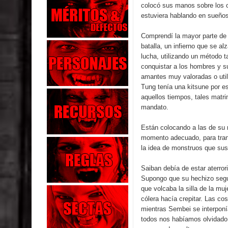
colocó sus manos sobre los 
estuviera hablando en sueños
Comprendí la mayor parte de e
batalla, un infierno que se a
lucha, utilizando un método 
conquistar a los hombres y su
amantes muy valoradas o util
Tung tenía una kitsune por e
aquellos tiempos, tales matri
mandato.
Están colocando a las de su 
momento adecuado, para tran
la idea de monstruos que susu
Saiban debía de estar aterrori
Supongo que su hechizo seguí
que volcaba la silla de la m
cólera hacía crepitar. Las c
mientras Sembei se interponí
todos nos habíamos olvidado 