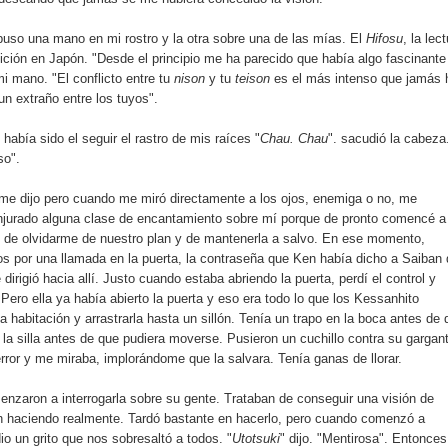
puso una mano en mi rostro y la otra sobre una de las mías. El
Hifosu
, la lec
radición en Japón. "Desde el principio me ha parecido que había algo fascinante
mi mano. "El conflicto entre tu
nison
y tu
teison
es el más intenso que jamás 
un extraño entre los tuyos".
había sido el seguir el rastro de mis raíces "
Chau. Chau
". sacudió la cabeza
so".
 me dijo pero cuando me miró directamente a los ojos, enemiga o no, me
njurado alguna clase de encantamiento sobre mí porque de pronto comencé a
o de olvidarme de nuestro plan y de mantenerla a salvo. En ese momento,
 por una llamada en la puerta, la contraseña que Ken había dicho a Saiban
e dirigió hacia allí. Justo cuando estaba abriendo la puerta, perdí el control y
 Pero ella ya había abierto la puerta y eso era todo lo que los Kessanhito
a habitación y arrastrarla hasta un sillón. Tenía un trapo en la boca antes de 
a la silla antes de que pudiera moverse. Pusieron un cuchillo contra su gargan
rror y me miraba, implorándome que la salvara. Tenía ganas de llorar.
enzaron a interrogarla sobre su gente. Trataban de conseguir una visión de
n haciendo realmente. Tardó bastante en hacerlo, pero cuando comenzó a
io un grito que nos sobresaltó a todos. "
Utotsuki
" dijo. "Mentirosa". Entonces