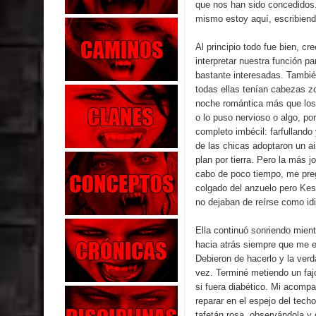
que nos han sido concedidos
mismo estoy aquí, escribiendo
Al principio todo fue bien, c
interpretar nuestra función pa
bastante interesadas. También
todas ellas tenían cabezas zo
noche romántica más que los d
o lo puso nervioso o algo, p
completo imbécil: farfulland
de las chicas adoptaron un a
plan por tierra. Pero la más 
cabo de poco tiempo, me preg
colgado del anzuelo pero Kes
no dejaban de reírse como id
Ella continuó sonriendo mien
hacia atrás siempre que me e
Debieron de hacerlo y la ver
vez. Terminé metiendo un faj
si fuera diabético. Mi acompa
reparar en el espejo del tech
tafetán rosa, observándola y