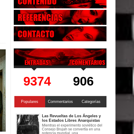
9374
906
Populares
Commentarios
Categorías
Las Revueltas de Los Ángeles y
los Estados Libres Anarquistas
Mientras el experimento soviético del
Consejo Brujah se convertía en una
potencia mundial, una ...