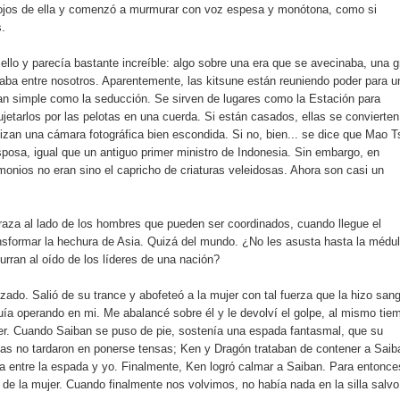
ojos de ella y comenzó a murmurar con voz espesa y monótona, como si
.
llo y parecía bastante increíble: algo sobre una era que se avecinaba, una g
lzaba entre nosotros. Aparentemente, las kitsune están reuniendo poder para u
tan simple como la seducción. Se sirven de lugares como la Estación para
jetarlos por las pelotas en una cuerda. Si están casados, ellas se convierten
izan una cámara fotográfica bien escondida. Si no, bien... se dice que Mao T
sposa, igual que un antiguo primer ministro de Indonesia. Sin embargo, en
monios no eran sino el capricho de criaturas veleidosas. Ahora son casi un
raza al lado de los hombres que pueden ser coordinados, cuando llegue el
sformar la hechura de Asia. Quizá del mundo. ¿No les asusta hasta la médu
rran al oído de los líderes de una nación?
zado. Salió de su trance y abofeteó a la mujer con tal fuerza que la hizo sang
a operando en mi. Me abalancé sobre él y le devolví el golpe, al mismo tie
ujer. Cuando Saiban se puso de pie, sostenía una espada fantasmal, que su
osas no tardaron en ponerse tensas; Ken y Dragón trataban de contener a Saib
a entre la espada y yo. Finalmente, Ken logró calmar a Saiban. Para entonce
de la mujer. Cuando finalmente nos volvimos, no había nada en la silla salvo