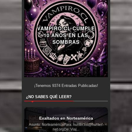
VAMPIRO.CL CUMPLE
10 AÑOS EN LAS
SOMBRAS
¡Tenemos
9374
Entradas Publicadas!
¿NO SABES QUÉ LEER?
Exaltados en Norteamérica
Asunto: NorteaméricaPara: hunter.list@hunter-
net.orgDe: Viaj...