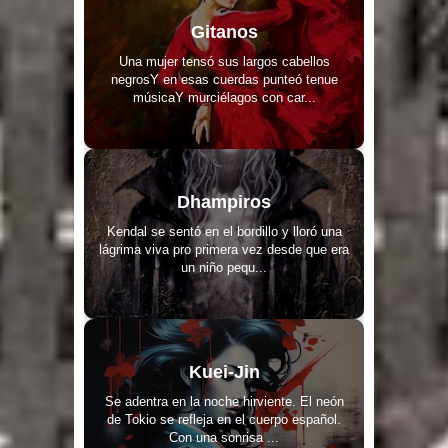
Gitanos
Una mujer tensó sus largos cabellos
negrosY en esas cuerdas punteó tenue
músicaY murciélagos con car...
Dhampiros
Kendal se sentó en el bordillo y lloró una
lágrima viva pro primera vez desde que era
un niño pequ...
Kuei-Jin
Se adentra en la noche hirviente. El neón
de Tokio se refleja en el cuerpo español.
Con una sonrisa ...