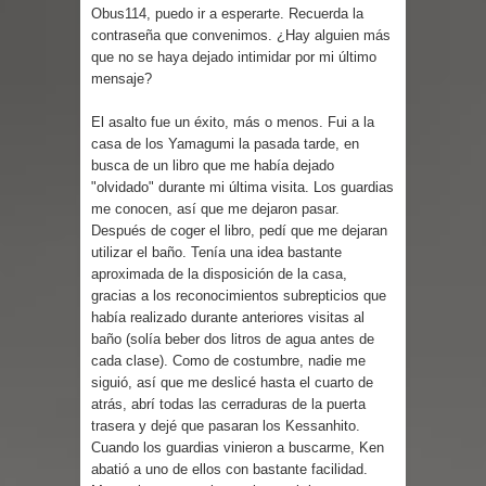
Parte 02: Un Bicho Raro
Obus114, puedo ir a esperarte. Recuerda la
contraseña que convenimos. ¿Hay alguien más
que no se haya dejado intimidar por mi último
mensaje?
El asalto fue un éxito, más o menos. Fui a la
casa de los Yamagumi la pasada tarde, en
busca de un libro que me había dejado
"olvidado" durante mi última visita. Los guardias
me conocen, así que me dejaron pasar.
Después de coger el libro, pedí que me dejaran
utilizar el baño. Tenía una idea bastante
aproximada de la disposición de la casa,
gracias a los reconocimientos subrepticios que
había realizado durante anteriores visitas al
baño (solía beber dos litros de agua antes de
cada clase). Como de costumbre, nadie me
siguió, así que me deslicé hasta el cuarto de
atrás, abrí todas las cerraduras de la puerta
trasera y dejé que pasaran los Kessanhito.
Cuando los guardias vinieron a buscarme, Ken
abatió a uno de ellos con bastante facilidad.