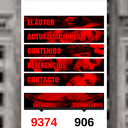
9374
906