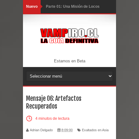
Nuevo
Parte 01: Una Misión de Locos
Parte 03: Forastero en Tierra Muerta
Parte 10: El Secreto
Parte 09: Los Muertos Cuentan
Cuentos
Estamos en Beta
Parte 08: Ultratumba
Parte 07: Asuntos que Resolver
Mensaje 06: Artefactos
Parte 06: El Trato con los Muertos
Recuperados
Parte 05: Sitiados
4 minutos de lectura
Parte 04: Se Descubre el Pastel
Adrian Delgado
8:09:00
Exaltados en Asia
Parte 03: Una Piraña en el Bidé