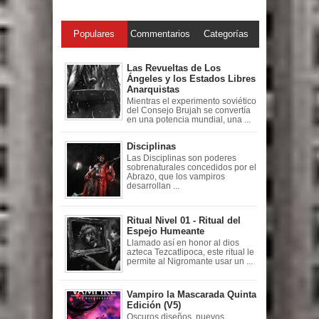
Populares
Commentarios
Categorías
Las Revueltas de Los
Ángeles y los Estados Libres
Anarquistas
Mientras el experimento soviético
del Consejo Brujah se convertía
en una potencia mundial, una ...
Disciplinas
Las Disciplinas son poderes
sobrenaturales concedidos por el
Abrazo, que los vampiros
desarrollan ...
Ritual Nivel 01 - Ritual del
Espejo Humeante
Llamado así en honor al dios
azteca Tezcatlipoca, este ritual le
permite al Nigromante usar un ...
Vampiro la Mascarada Quinta
Edición (V5)
Oscuros diseños, nuevos