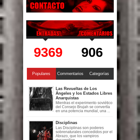
9369
906
Populares
Commentarios
Categorías
Las Revueltas de Los
Ángeles y los Estados Libres
Anarquistas
Mientras el experimento soviético
del Consejo Brujah se convertía
en una potencia mundial, una ...
Disciplinas
Las Disciplinas son poderes
sobrenaturales concedidos por el
Abrazo, que los vampiros
desarrollan ...