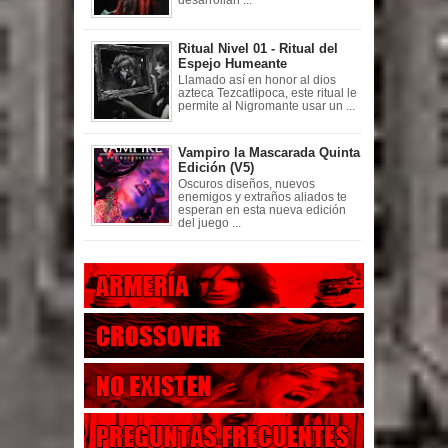
Ritual Nivel 01 - Ritual del
Espejo Humeante
Llamado así en honor al dios
azteca Tezcatlipoca, este ritual le
permite al Nigromante usar un ...
Vampiro la Mascarada Quinta
Edición (V5)
Oscuros diseños, nuevos
enemigos y extraños aliados te
esperan en esta nueva edición
del juego ...