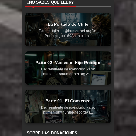
¿NO SABES QUÉ LEER?
La Portada de Chile
Para: hunter.list@hunter-net.orgDe:
Profesorgeo160Asunto: La...
Parte 02: Vuelve el Hijo Prodigo
De: remitente desconocido Para:
hunterlist@hunter-net.org As...
Parte 01: El Comienzo
De: remitente desconocido Para:
hunter.list@hunter-net.orgAs...
SOBRE LAS DONACIONES