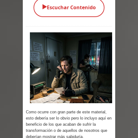
▶️
Escuchar Contenido
Parte 05: Los Horrores del Infierno
Parte 04: Oídos Sordos
Parte 03: La Traición
Parte 02: Vuelve el Hijo Prodigo
Parte 01: El Comienzo
Parte 01: El Enemigo Interior
Exaltados y Muertos Vivientes
Los Muertos se Levantan (Relato)
Como ocurre con gran parte de este material,
Los Monstruos más Buscados
esto debería ser lo obvio pero lo incluyo aquí en
beneficio de los que acaban de sufrir la
Parte 09: Los Muertos Cuentan
transformación o de aquellos de nosotros que
deberían mostrar más sabiduría.