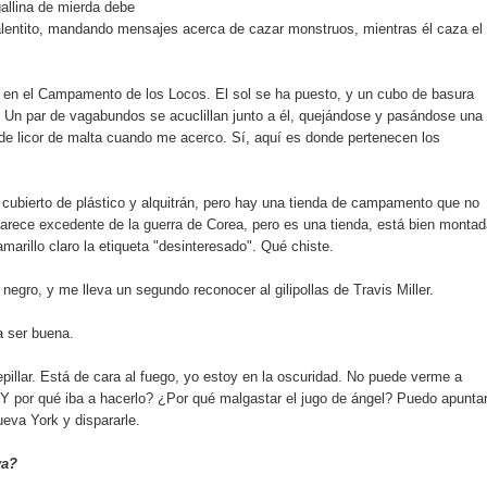
gallina de mierda debe
calentito, mandando mensajes acerca de cazar monstruos, mientras él caza el
 en el Campamento de los Locos. El sol se ha puesto, y un cubo de basura
. Un par de vagabundos se acuclillan junto a él, quejándose y pasándose una
 de licor de malta cuando me acerco. Sí, aquí es donde pertenecen los
 cubierto de plástico y alquitrán, pero hay una tienda de campamento que no
Parece excedente de la guerra de Corea, pero es una tienda, está bien montad
marillo claro la etiqueta "desinteresado". Qué chiste.
negro, y me lleva un segundo reconocer al gilipollas de Travis Miller.
a ser buena.
illar. Está de cara al fuego, yo estoy en la oscuridad. No puede verme a
¿Y por qué iba a hacerlo? ¿Por qué malgastar el jugo de ángel? Puedo apunta
eva York y dispararle.
ya?