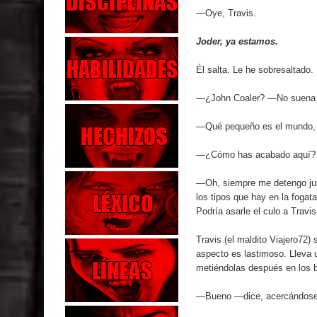
—Oye, Travis.
Joder, ya estamos.
Él salta. Le he sobresaltado
—¿John Coaler? —No suena ra
—Qué pequeño es el mundo,
—¿Cómo has acabado aquí?
—Oh, siempre me detengo jun
los tipos que hay en la fogat
Podría asarle el culo a Travi
Travis (el maldito Viajero72)
aspecto es lastimoso. Lleva 
metiéndolas después en los bo
—Bueno —dice, acercándose