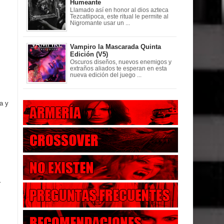
Humeante
Llamado así en honor al dios azteca
Tezcatlipoca, este ritual le permite al
Nigromante usar un ...
Vampiro la Mascarada Quinta
Edición (V5)
Oscuros diseños, nuevos enemigos y
extraños aliados te esperan en esta
nueva edición del juego ...
a y
r