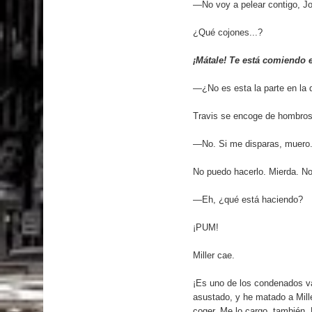
—No voy a pelear contigo, Jo
¿Qué cojones...?
¡Mátale! Te está comiendo e
—¿No es esta la parte en la 
Travis se encoge de hombros
—No. Si me disparas, muero.
No puedo hacerlo. Mierda. No
—Eh, ¿qué está haciendo?
¡PUM!
Miller cae.
¡Es uno de los condenados v
asustado, y he matado a Mille
coger. Me lo cargo, también.