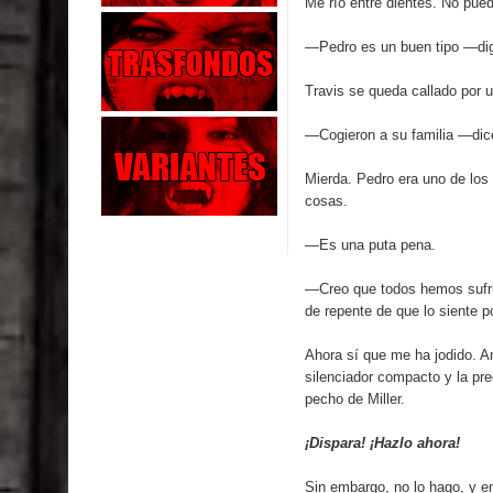
Me río entre dientes. No pued
—Pedro es un buen tipo —dig
Travis se queda callado por u
—Cogieron a su familia —dic
Mierda. Pedro era uno de los
cosas.
—Es una puta pena.
—Creo que todos hemos sufri
de repente de que lo siente p
Ahora sí que me ha jodido. A
silenciador compacto y la pre
pecho de Miller.
¡Dispara! ¡Hazlo ahora!
Sin embargo, no lo hago, y e