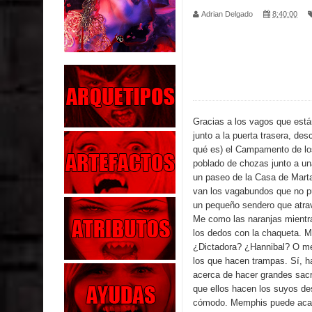
Adrian Delgado
8:40:00
Exaltados y Muertos Vivientes
Los Muertos se Levantan (Relato)
Los Monstruos más Buscados
Alma
Gracias a los vagos que está
junto a la puerta trasera, de
El Destructor
qué es) el Campamento de l
poblado de chozas junto a una
El Buscador
un paseo de la Casa de Mar
van los vagabundos que no pu
El Pueblo Protegido
un pequeño sendero que atrav
Me como las naranjas mientr
Parte 05: Sitiados
los dedos con la chaqueta. M
¿Dictadora? ¿Hannibal? O me
Parte 04: Se Descubre el Pastel
los que hacen trampas. Sí, 
acerca de hacer grandes sacr
que ellos hacen los suyos de
cómodo. Memphis puede acab