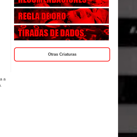
Otras Criaturas
a a
a.