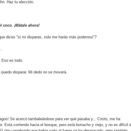
hn. Haz tu elección.
l coco. ¡Mátale ahora!
que dices "si mi disparas, solo me harás más poderoso"?
.
 Eso es todo.
 puedo disparar. Mi dedo no se moverá.
agos! Se acercó tambaleándose para ver qué pasaba y... Cristo, me ha
r. Está corriendo hacia el bosque, pero está borracho y viejo, y no es difícil 
 El otro vagabundo que había junto al fuego se ha desmayado, pero también