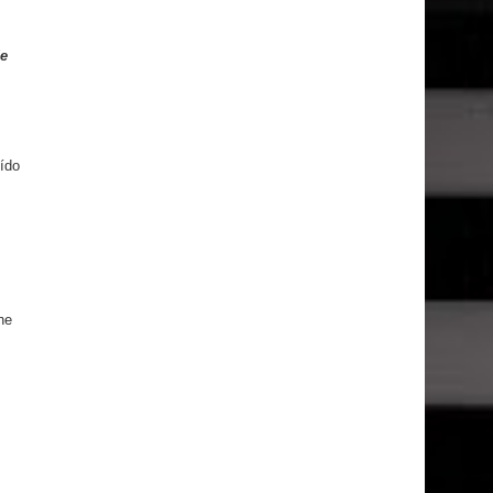
de
oído
ne