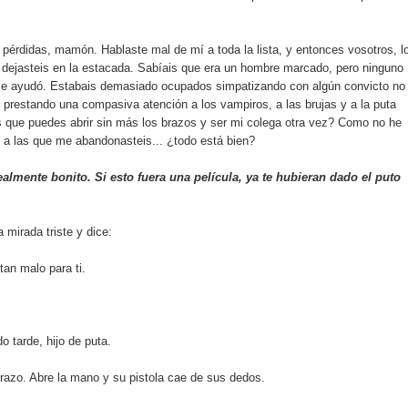
 pérdidas, mamón. Hablaste mal de mí a toda la lista, y entonces vosotros, l
e dejasteis en la estacada. Sabíais que era un hombre marcado, pero ninguno
 me ayudó. Estabais demasiado ocupados simpatizando con algún convicto no
restando una compasiva atención a los vampiros, a las brujas y a la puta
 que puedes abrir sin más los brazos y ser mi colega otra vez? Como no he
s a las que me abandonasteis... ¿todo está bien?
almente bonito. Si esto fuera una película, ya te hubieran dado el puto
 mirada triste y dice:
an malo para ti.
tarde, hijo de puta.
brazo. Abre la mano y su pistola cae de sus dedos.