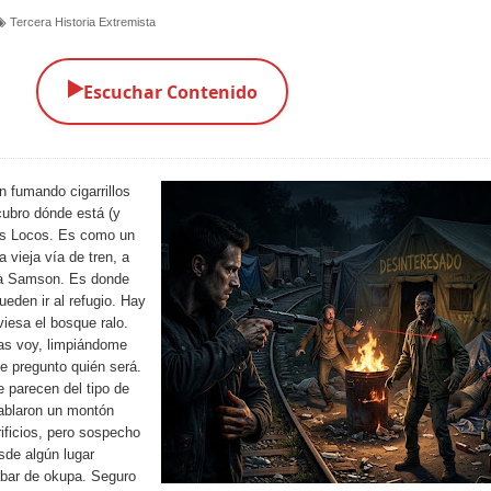
Tercera Historia Extremista
▶️
Escuchar Contenido
n fumando cigarrillos
scubro dónde está (y
os Locos. Es como un
 vieja vía de tren, a
ta Samson. Es donde
eden ir al refugio. Hay
iesa el bosque ralo.
as voy, limpiándome
e pregunto quién será.
 parecen del tipo de
hablaron un montón
ificios, pero sospecho
sde algún lugar
ar de okupa. Seguro