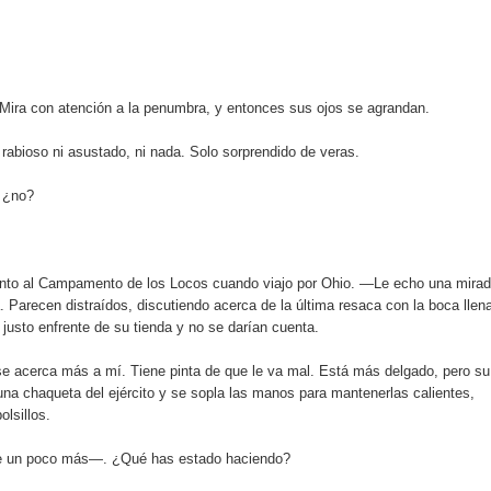
. Mira con atención a la penumbra, y entonces sus ojos se agrandan.
bioso ni asustado, ni nada. Solo sorprendido de veras.
 ¿no?
to al Campamento de los Locos cuando viajo por Ohio. —Le echo una mirad
a. Parecen distraídos, discutiendo acerca de la última resaca con la boca llen
s justo enfrente de su tienda y no se darían cuenta.
 se acerca más a mí. Tiene pinta de que le va mal. Está más delgado, pero su
una chaqueta del ejército y se sopla las manos para mantenerlas calientes,
lsillos.
 un poco más—. ¿Qué has estado haciendo?