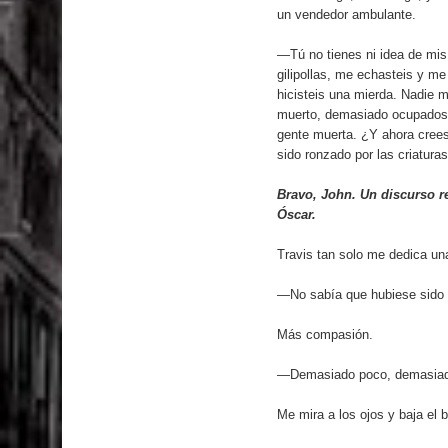
un vendedor ambulante.
—Tú no tienes ni idea de mis
gilipollas, me echasteis y m
hicisteis una mierda. Nadie
muerto, demasiado ocupados p
gente muerta. ¿Y ahora crees
sido ronzado por las criatura
Bravo, John. Un discurso re
Óscar.
Travis tan solo me dedica una
—No sabía que hubiese sido t
Más compasión.
—Demasiado poco, demasiado 
Me mira a los ojos y baja el 