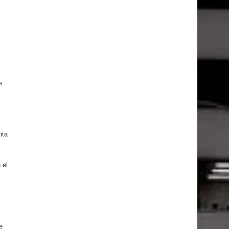
s
nta
 el
e