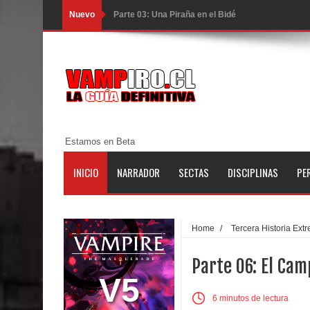
Nuevo
Parte 03: Una Piraña en el Bidé
Parte 02: Los Muertos Gobiernan a los Vivos
Parte 01: Escondido a Plena Luz
Parte 02: El Enemigo de mi Enemigo
Parte 06: Coletazos
Estamos en Beta
Parte 05: Los Horrores del Infierno
INICIO
NARRADOR
SECTAS
DISCIPLINAS
PE
Parte 04: Oídos Sordos
Parte 03: La Traición
Home
/
Tercera Historia Extr
Parte 02: Vuelve el Hijo Prodigo
Parte 06: El Ca
Parte 01: El Comienzo
V5
6 minutos de lectura
Parte 01: El Enemigo Interior