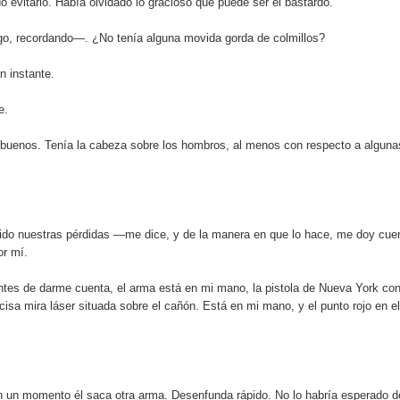
o evitarlo. Había olvidado lo gracioso que puede ser el bastardo.
o, recordando—. ¿No tenía alguna movida gorda de colmillos?
n instante.
e.
 buenos. Tenía la cabeza sobre los hombros, al menos con respecto a alguna
do nuestras pérdidas —me dice, y de la manera en que lo hace, me doy cue
or mí.
ntes de darme cuenta, el arma está en mi mano, la pistola de Nueva York con
cisa mira láser situada sobre el cañón. Está en mi mano, y el punto rojo en el
n un momento él saca otra arma. Desenfunda rápido. No lo habría esperado d