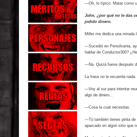
—Oh, lo típico. Matar como u
John, ¿por qué no le das ce
jodido dinero.
Miller me dedica una mirada l
—Sucedió en Pensilvania, ayu
hablar de Conductor300? ¿H
—Na. Quizá fuese después de
La frase no le recuerda nada. 
—Voy al sur para intentar reu
algo de dinero...
—Cosa la cual necesitas.
—Tú también tienes pinta de
aparcado en algún sitio que n