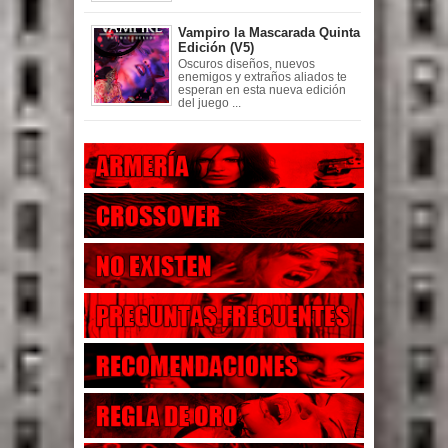
Vampiro la Mascarada Quinta
Edición (V5)
Oscuros diseños, nuevos
enemigos y extraños aliados te
esperan en esta nueva edición
del juego ...