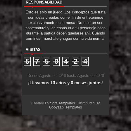
RESPONSABILIDAD
Esto es solo un juego. Los conceptos que trata
son ideas creadas con el fin de entretenerse
exclusivamente en la mesa. No eres un ser
sobrenatural y las cosas que tu personaje haga
durante la partida deben quedarse ahí. Cuando
termines, márchate y sigue con tu vida normal.
VISITAS
5
7
5
0
4
2
4
Desde Agosto de 2016 hasta Agosto de 2026
¡Llevamos 10 años y 0 meses juntos!
Created By
Sora Templates
| Distributed By
Gooyaabi Templates