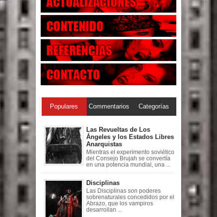
Populares
Commentarios
Categorías
Las Revueltas de Los
Ángeles y los Estados Libres
Anarquistas
Mientras el experimento soviético
del Consejo Brujah se convertía
en una potencia mundial, una ...
Disciplinas
Las Disciplinas son poderes
sobrenaturales concedidos por el
Abrazo, que los vampiros
desarrollan ...