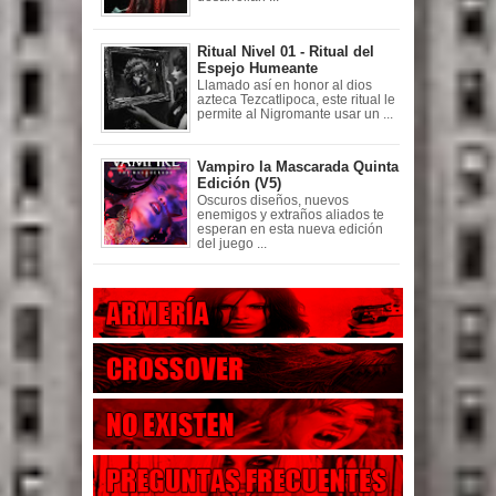
Ritual Nivel 01 - Ritual del
Espejo Humeante
Llamado así en honor al dios
azteca Tezcatlipoca, este ritual le
permite al Nigromante usar un ...
Vampiro la Mascarada Quinta
Edición (V5)
Oscuros diseños, nuevos
enemigos y extraños aliados te
esperan en esta nueva edición
del juego ...