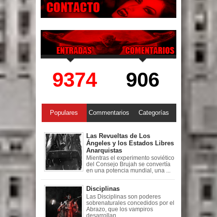
9374
906
Populares
Commentarios
Categorías
Las Revueltas de Los
Ángeles y los Estados Libres
Anarquistas
Mientras el experimento soviético
del Consejo Brujah se convertía
en una potencia mundial, una ...
Disciplinas
Las Disciplinas son poderes
sobrenaturales concedidos por el
Abrazo, que los vampiros
desarrollan ...