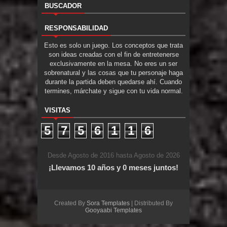
BUSCADOR
RESPONSABILIDAD
Esto es solo un juego. Los conceptos que trata
son ideas creadas con el fin de entretenerse
exclusivamente en la mesa. No eres un ser
sobrenatural y las cosas que tu personaje haga
durante la partida deben quedarse ahí. Cuando
termines, márchate y sigue con tu vida normal.
VISITAS
5
7
5
6
1
1
6
Desde Agosto de 2016 hasta Agosto de 2026
¡Llevamos 10 años y 0 meses juntos!
Created By
Sora Templates
| Distributed By
Gooyaabi Templates