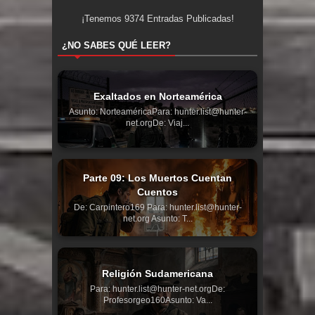
¡Tenemos
9374
Entradas Publicadas!
¿NO SABES QUÉ LEER?
Exaltados en Norteamérica
Asunto: NorteaméricaPara: hunter.list@hunter-
net.orgDe: Viaj...
Parte 09: Los Muertos Cuentan
Cuentos
De: Carpintero169 Para: hunter.list@hunter-
net.org Asunto: T...
Religión Sudamericana
Para: hunter.list@hunter-net.orgDe:
Profesorgeo160Asunto: Va...