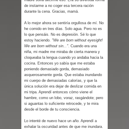
Parte 03: Reflexiones
de instarme a no coger esa tercera ración
durante la cena. Gracias, mamá.
A lo mejor ahora se sentiría orgullosa de mí. No
he comido en tres días. Solo agua. Pero no es
lo que pensáis. No es depresión. Sé lo que
estoy haciendo.
"We are born without eyesight!
We are born without sin..."
. Cuando era una
niña, mi madre me miraba de cierta manera y
cloqueaba la lengua cuando yo andaba hacia la
cocina. Entonces yo sabía que me estaba
poniendo demasiado gorda, demasiado
asquerosamente gorda. Que estaba inundando
mi cuerpo de demasiadas calorías, y que la
única solución era dejar de deslizar comida en
mi tripa. Aprendí entonces cómo viene el
hambre, como un lobo, voraz, rasgándote; pero
si aguantas lo suficiente retrocede, y te mira
desde el borde de tu consciencia.
Lo intenté de nuevo hace un año. Aprendí a
exhalar la oscuridad antes de que me inundara.